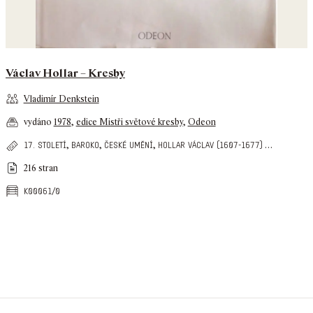
Václav Hollar – Kresby
Vladimír Denkstein
vydáno
1978
,
edice Mistři světové kresby
,
Odeon
,
,
,
…
17. století
baroko
české umění
hollar václav (1607-1677)
216 stran
k00061/0