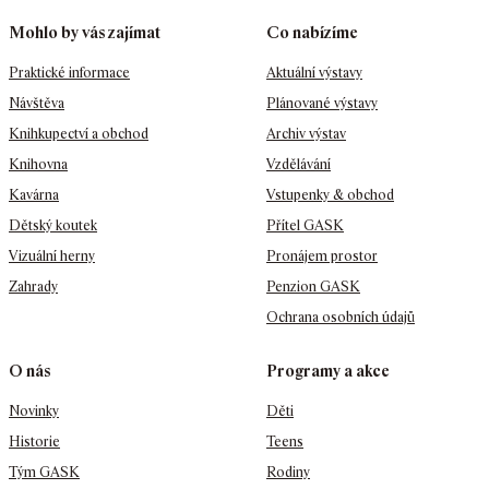
Mohlo by vás zajímat
Co nabízíme
Praktické informace
Aktuální výstavy
Návštěva
Plánované výstavy
Knihkupectví a obchod
Archiv výstav
Knihovna
Vzdělávání
Kavárna
Vstupenky & obchod
Dětský koutek
Přítel GASK
Vizuální herny
Pronájem prostor
Zahrady
Penzion GASK
Ochrana osobních údajů
O nás
Programy a akce
Novinky
Děti
Historie
Teens
Tým GASK
Rodiny