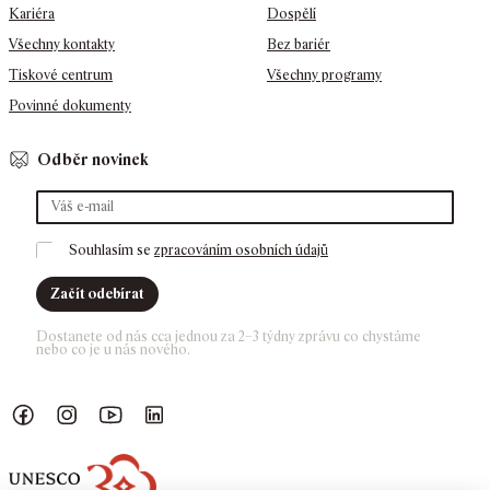
Kariéra
Dospělí
Všechny kontakty
Bez bariér
Tiskové centrum
Všechny programy
Povinné dokumenty
Odběr novinek
Souhlasím se 
zpracováním osobních údajů
Začít odebírat
Dostanete od nás cca jednou za 2–3 týdny zprávu co chystáme 
nebo co je u nás nového. 
Náš Facebook
GASK Instagram
GASK YouTube kanál
GASK LinkedIn