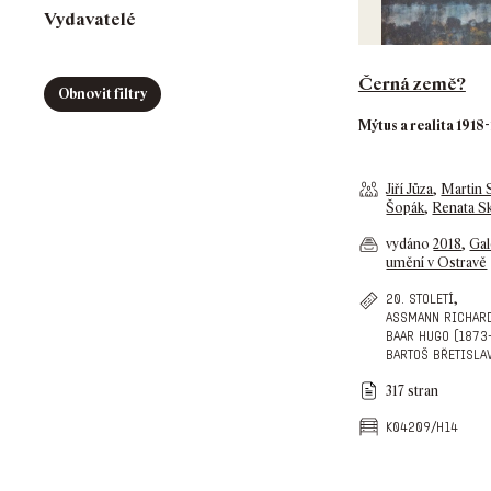
Vydavatelé
Černá země?
Obnovit filtry
Mýtus a realita 1918
Jiří Jůza
,
Martin 
Šopák
,
Renata S
vydáno
2018
,
Gal
umění v Ostravě
,
20. století
assmann richard
baar hugo (1873
bartoš břetisla
317 stran
k04209/h14