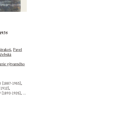
-1938
Strakoš
,
Pavel
křebská
erie výtvarného
,
 (1887-1965)
,
-1912)
,
…
v (1893-1926)