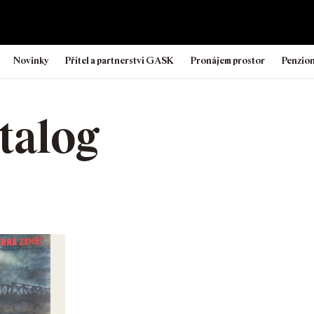
Novinky
Přítel a partnerství GASK
Pronájem prostor
Penzio
talog