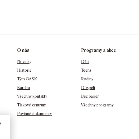
O nás
Programy a akce
Novinky
Děti
Historie
Teens
Tým GASK
Rodiny
Kariéra
Dospělí
Všechny kontakty
Bez bariér
Tiskové centrum
Všechny programy
Povinné dokumenty
s
u
t