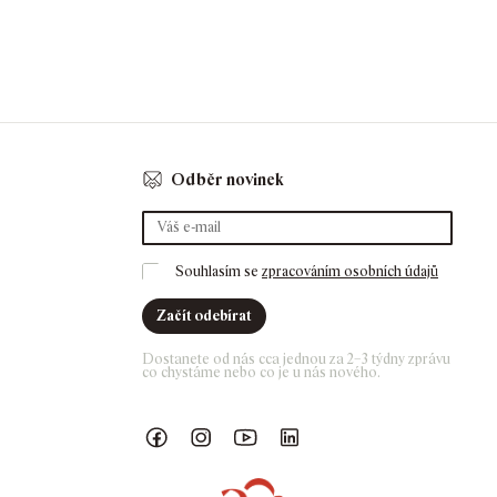
Odběr novinek
Souhlasím se 
zpracováním osobních údajů
Začít odebírat
Dostanete od nás cca jednou za 2–3 týdny zprávu 
co chystáme nebo co je u nás nového. 
Náš Facebook
GASK Instagram
GASK YouTube kanál
GASK LinkedIn