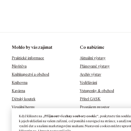
Mohlo by vás zajímat
Co nabízíme
Praktické informace
Aktuální výstavy
Návštěva
Plánované výstavy
Knihkupectví a obchod
Archiv výstav
Knihovna
Vzdělávání
Kavárna
Vstupenky & obchod
Dětský koutek
Přítel GASK
Vizuální herny
Pronájem prostor
Zahrady
Penzion GASK
Když kliknete na
„Přijmout všechny soubory cookie“
, poskytnete tím souhla
k jejich ukládání na vašem zařízení, což pomáhá s navigací na stránce, s analýzo
Ochrana osobních údajů
využití dat a s našimi marketingovými snahami. Nastavení cookies můžete upravi
kliknutím na „Upravit nastavení“ níže.