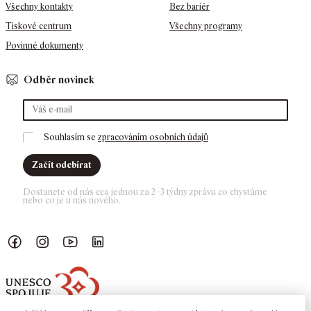
Všechny kontakty
Bez bariér
Tiskové centrum
Všechny programy
Povinné dokumenty
Odběr novinek
Souhlasím se 
zpracováním osobních údajů
Začít odebírat
Dostanete od nás cca jednou za 2–3 týdny zprávu co chystáme 
nebo co je u nás nového. 
Náš Facebook
GASK Instagram
GASK YouTube kanál
GASK LinkedIn