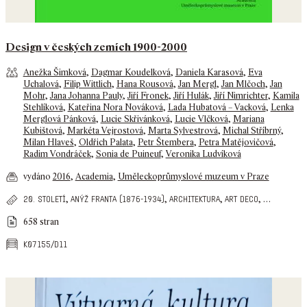
Design v českých zemích 1900-2000
Anežka Šimková
,
Dagmar Koudelková
,
Daniela Karasová
,
Eva
Uchalová
,
Filip Wittlich
,
Hana Rousová
,
Jan Mergl
,
Jan Mlčoch
,
Jan
Mohr
,
Jana Johanna Pauly
,
Jiří Fronek
,
Jiří Hulák
,
Jiří Nimrichter
,
Kamila
Stehlíková
,
Kateřina Nora Nováková
,
Lada Hubatová – Vacková
,
Lenka
Merglová Pánková
,
Lucie Skřivánková
,
Lucie Vlčková
,
Mariana
Kubištová
,
Markéta Vejrostová
,
Marta Sylvestrová
,
Michal Stříbrný
,
Milan Hlaveš
,
Oldřich Palata
,
Petr Štembera
,
Petra Matějovičová
,
Radim Vondráček
,
Sonia de Puineuf
,
Veronika Ludvíková
vydáno
2016
,
Academia
,
Uměleckoprůmyslové muzeum v Praze
,
,
,
,
…
20. století
anýž franta (1876-1934)
architektura
art deco
658 stran
k07155/d11