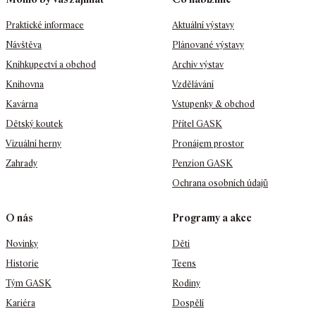
Praktické informace
Aktuální výstavy
Návštěva
Plánované výstavy
Knihkupectví a obchod
Archiv výstav
Knihovna
Vzdělávání
Kavárna
Vstupenky & obchod
Dětský koutek
Přítel GASK
Vizuální herny
Pronájem prostor
Zahrady
Penzion GASK
Ochrana osobních údajů
O nás
Programy a akce
Novinky
Děti
Historie
Teens
Tým GASK
Rodiny
Kariéra
Dospělí