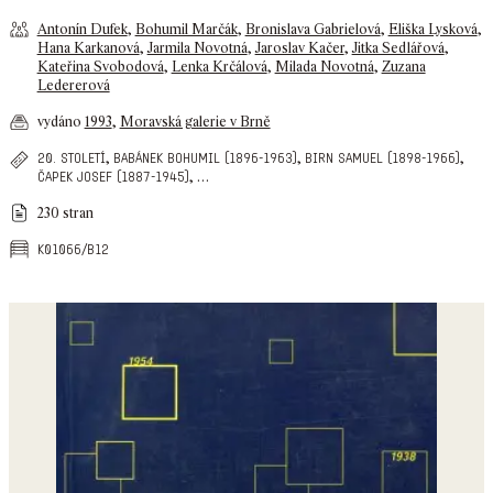
Antonín Dufek
,
Bohumil Marčák
,
Bronislava Gabrielová
,
Eliška Lysková
,
Hana Karkanová
,
Jarmila Novotná
,
Jaroslav Kačer
,
Jitka Sedlářová
,
Kateřina Svobodová
,
Lenka Krčálová
,
Milada Novotná
,
Zuzana
Ledererová
vydáno
1993
,
Moravská galerie v Brně
,
,
,
20. století
babánek bohumil (1896-1963)
birn samuel (1898-1966)
,
…
čapek josef (1887-1945)
230 stran
k01066/b12