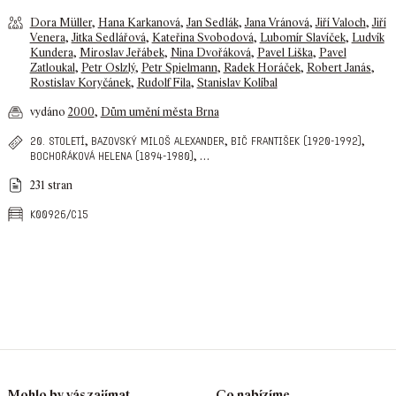
Dora Müller
,
Hana Karkanová
,
Jan Sedlák
,
Jana Vránová
,
Jiří Valoch
,
Jiří
Venera
,
Jitka Sedlářová
,
Kateřina Svobodová
,
Lubomír Slavíček
,
Ludvík
Kundera
,
Miroslav Jeřábek
,
Nina Dvořáková
,
Pavel Liška
,
Pavel
Zatloukal
,
Petr Oslzlý
,
Petr Spielmann
,
Radek Horáček
,
Robert Janás
,
Rostislav Koryčánek
,
Rudolf Fila
,
Stanislav Kolíbal
vydáno
2000
,
Dům umění města Brna
,
,
,
20. století
bazovský miloš alexander
bič františek (1920-1992)
,
…
bochořáková helena (1894-1980)
231 stran
k00926/c15
Mohlo by vás zajímat
Co nabízíme