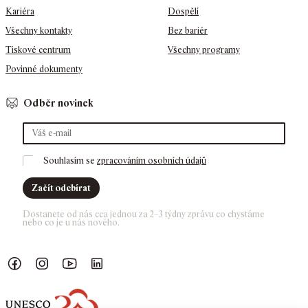
Kariéra
Dospělí
Všechny kontakty
Bez bariér
Tiskové centrum
Všechny programy
Povinné dokumenty
Odběr novinek
Souhlasím se 
zpracováním osobních údajů
Začít odebírat
Dostanete od nás cca jednou za 2–3 týdny zprávu co chystáme 
nebo co je u nás nového. 
Náš Facebook
GASK Instagram
GASK YouTube kanál
GASK LinkedIn