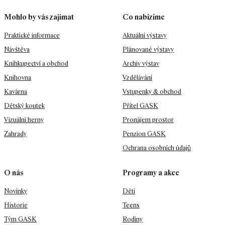
Mohlo by vás zajímat
Co nabízíme
Praktické informace
Aktuální výstavy
Návštěva
Plánované výstavy
Knihkupectví a obchod
Archiv výstav
Knihovna
Vzdělávání
Kavárna
Vstupenky & obchod
Dětský koutek
Přítel GASK
Vizuální herny
Pronájem prostor
Zahrady
Penzion GASK
Ochrana osobních údajů
O nás
Programy a akce
Novinky
Děti
Historie
Teens
Tým GASK
Rodiny