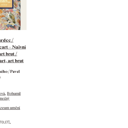
srdce /
eart – Naivní
rt brut /
art, art brut
ého / Pavel
n
ová
,
Bohumil
onečný
zeum umění
,
století