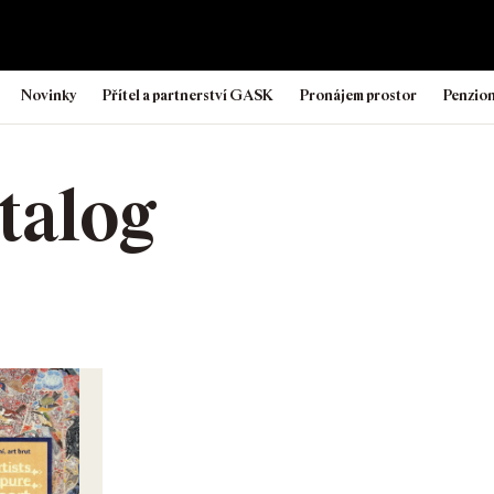
Novinky
Přítel a partnerství GASK
Pronájem prostor
Penzio
talog