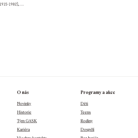
,
…
1915-1982)
O nás
Programy a akce
Novinky
Děti
Historie
Teens
Tým GASK
Rodiny
Kariéra
Dospělí