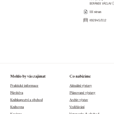
beránek václav (
111 stran
k02845/d12
Mohlo by vás zajímat
Co nabízíme
Praktické informace
Aktuální výstavy
Návštěva
Plánované výstavy
Knihkupectví a obchod
Archiv výstav
Knihovna
Vzdělávání