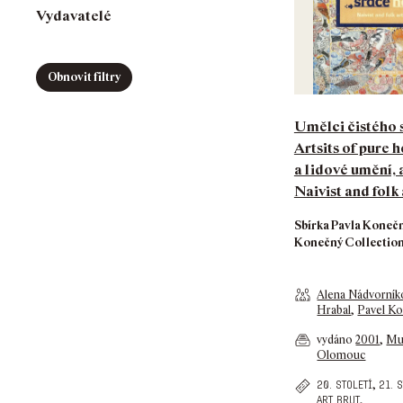
Vydavatelé
Obnovit filtry
Umělci čistého 
Artsits of pure h
a lidové umění, a
Naivist and folk 
Sbírka Pavla Konečn
Konečný Collectio
Alena Nádvorník
Hrabal
,
Pavel K
vydáno
2001
,
Mu
Olomouc
,
20. století
21. 
,
art brut