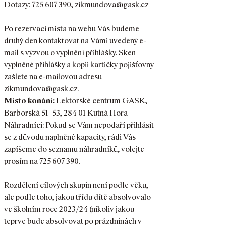
Dotazy: 725 607 390, zikmundova@gask.cz
Po rezervaci místa na webu Vás budeme
druhý den kontaktovat na Vámi uvedený e-
mail s výzvou o vyplnění přihlášky. Sken
vyplněné přihlášky a kopii kartičky pojišťovny
zašlete na e-mailovou adresu
zikmundova@gask.cz.
Místo konání:
Lektorské centrum GASK,
Barborská 51–53, 284 01 Kutná Hora
Náhradníci: Pokud se Vám nepodaří přihlásit
se z důvodu naplněné kapacity, rádi Vás
zapíšeme do seznamu náhradníků, volejte
prosím na 725 607 390.
Rozdělení cílových skupin není podle věku,
ale podle toho, jakou třídu dítě absolvovalo
ve školním roce 2023/24 (nikoliv jakou
teprve bude absolvovat po prázdninách v