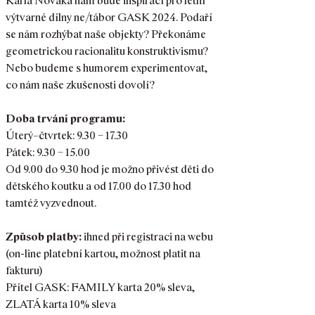
Karla Nováka nám bude inspirací pro letní
výtvarné dílny ne/tábor GASK 2024. Podaří
se nám rozhýbat naše objekty? Překonáme
geometrickou racionalitu konstruktivismu?
Nebo budeme s humorem experimentovat,
co nám naše zkušenosti dovolí?
Doba trvání programu:
Úterý–čtvrtek: 9.30 – 17.30
Pátek: 9.30 – 15.00
Od 9.00 do 9.30 hod je možno přivést děti do
dětského koutku a od 17.00 do 17.30 hod
tamtéž vyzvednout.
Způsob platby:
ihned při registraci na webu
(on-line platební kartou, možnost platit na
fakturu)
Přítel GASK: FAMILY karta 20% sleva,
ZLATÁ karta 10% sleva