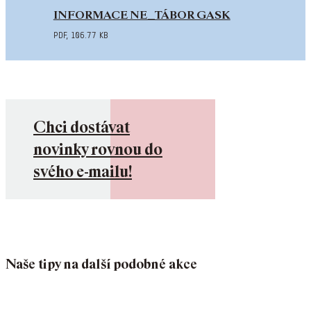
INFORMACE NE_TÁBOR GASK
pdf
,
106.77 kB
Chci dostávat
novinky rovnou do
svého e-mailu!
Naše tipy na další podobné akce