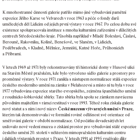
K mnohostranné činnosti galerie patřilo mimo jiné vybudování pamětní
expozice Jiřího Karse ve Velvarech v roce 1963 a péče o fondy darů
uměleckých děl Lidicím od jejich první výstavy v roce 1967. Po celou dobu své
existence spolupracovala instituce s mnoha kulturními zařízeními v důležitých
centrech Středočeského kraje. Působila například v Mladé Boleslavi, Čáslavi,
Berouně, Rakovníku, Kolíně, Benešově, ve Slaném, v Lidicích,
Poděbradech, v Kladně, Mělníce, Jemništi, Kutné Hoře, Průhonicích
a Příbrami.
V letech 1969 až 1971 byly rekonstruovány tři historické domy v Husově ulici
na Starém Městě pražském, kde bylo vytvořeno sídlo galerie a prostory pro
proměnné výstavy. V roce 1971 zanikla s nástupem normalizace stálá expozice
českého moderního umění na zámku v Nelahozevsi a místo ní tu byla v roce
1977 vybudována expozice starého evropského, zejména španělského umění
z roudnicko-lobkovické sbírky. Tato sbírka byla spolu se zámkem navrácena
původním majitelům v rámci restitucí v roce 1993. Téhož roku získala galerie
nový statut a s ním i nový název
České muzeum výtvarných umění v Praze
,
kterým tak demonstrovala i ve formální rovině odlišnost své orientace od
směřování galerie v období normalizace. Od počátku devadesátých let
usilovalo nové vedení muzea o získání prostor pro vybudování stálé expozice
českého umění 20. století v některém mimopražském kulturním centru
i dalších výstavních prostor v Praze. V letech 1991 až 1995 využívalo díky