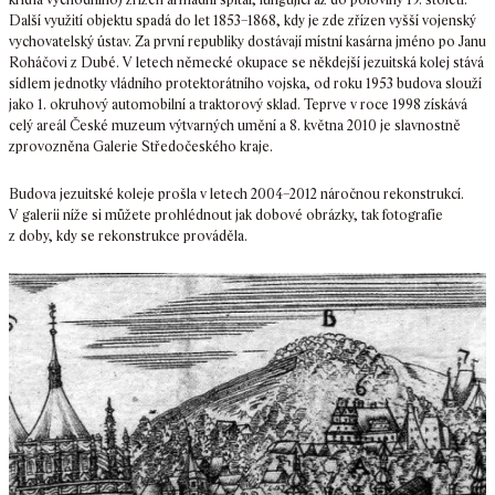
Další využití objektu spadá do let 1853–1868, kdy je zde zřízen vyšší vojenský
vychovatelský ústav. Za první republiky dostávají místní kasárna jméno po Janu
Roháčovi z Dubé. V letech německé okupace se někdejší jezuitská kolej stává
sídlem jednotky vládního protektorátního vojska, od roku 1953 budova slouží
jako 1. okruhový automobilní a traktorový sklad. Teprve v roce 1998 získává
celý areál České muzeum výtvarných umění a 8. května 2010 je slavnostně
zprovozněna Galerie Středočeského kraje.
Budova jezuitské koleje prošla v letech 2004–2012 náročnou rekonstrukcí.
V galerii níže si můžete prohlédnout jak dobové obrázky, tak fotografie
z doby, kdy se rekonstrukce prováděla.