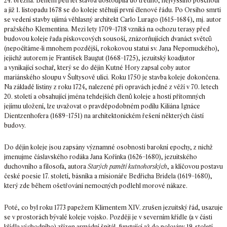
24. března. Během pěti let stavba dostoupila do třetího, nejvyššího poschodí
a již 1. listopadu 1678 se do koleje stěhují první členové řádu. Po Orsiho smrti
se vedení stavby ujímá věhlasný architekt Carlo Lurago (1615–1684), mj. autor
pražského Klementina. Mezi lety 1709–1718 vzniká na ochozu terasy před
budovou koleje řada pískovcových sousoší, znázorňujících dvanáct světců
(nepočítáme-li mnohem pozdější, rokokovou statui sv. Jana Nepomuckého),
jejichž autorem je František Baugut (1668–1725), jezuitský koadjutor
a vynikající sochař, který se do dějin Kutné Hory zapsal coby autor
mariánského sloupu v Šultysově ulici. Roku 1750 je stavba koleje dokončena.
Na základě listiny z roku 1724, nalezené při opravách jedné z věží v 70. letech
20. století a obsahující jména tehdejších členů koleje a hostí přítomných
jejímu uložení, lze uvažovat o pravděpodobném podílu Kiliána Ignáce
Dientzenhofera (1689–1751) na architektonickém řešení některých částí
budovy.
Do dějin koleje jsou zapsány významné osobnosti barokní epochy, z nichž
jmenujme čáslavského rodáka Jana Kořínka (1626–1680), jezuitského
duchovního a filosofa, autora
Starých pamětí kutnohorských
, a klíčovou postavu
české poesie 17. století, básníka a misionáře Bedřicha Bridela (1619–1680),
který zde během ošetřování nemocných podlehl morové nákaze.
Poté, co byl roku 1773 papežem Klimentem XIV. zrušen jezuitský řád, usazuje
se v prostorách bývalé koleje vojsko. Později je v severním křídle (a v části
křídla východního) zřízen armádní špitál, fungující až do poloviny 19. století.