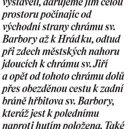
vystavěli, darujeme jim celou
prostoru počínajíc od
východní strany chrámu sv.
Barbory až k Hrádku, odtud
při zdech městských nahoru
jdoucích k chrámu sv. Jiří
a opět od tohoto chrámu dolů
přes obezděnou cestu k zadní
bráně hřbitova sv. Barbory,
kteráž jest k polednímu
naproti hutím položena. Také