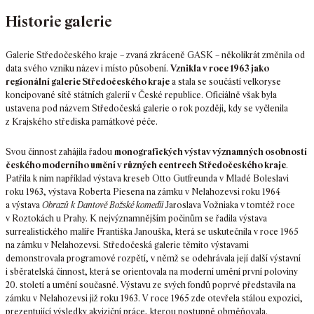
Historie galerie
Galerie Středočeského kraje – zvaná zkráceně GASK – několikrát změnila od
data svého vzniku název i místo působení.
Vznikla v roce 1963 jako
regionální galerie Středočeského kraje
a stala se součástí velkoryse
koncipované sítě státních galerií v České republice. Oficiálně však byla
ustavena pod názvem Středočeská galerie o rok později, kdy se vyčlenila
z Krajského střediska památkové péče.
Svou činnost zahájila řadou
monografických výstav významných osobností
českého moderního umění v různých centrech Středočeského kraje
.
Patřila k nim například výstava kreseb Otto Gutfreunda v Mladé Boleslavi
roku 1963, výstava Roberta Piesena na zámku v Nelahozevsi roku 1964
a výstava
Obrazů k Dantově Božské komedii
Jaroslava Vožniaka v tomtéž roce
v Roztokách u Prahy. K nejvýznamnějším počinům se řadila výstava
surrealistického malíře Františka Janouška, která se uskutečnila v roce 1965
na zámku v Nelahozevsi. Středočeská galerie těmito výstavami
demonstrovala programové rozpětí, v němž se odehrávala její další výstavní
i sběratelská činnost, která se orientovala na moderní umění první poloviny
20. století a umění současné. Výstavu ze svých fondů poprvé představila na
zámku v Nelahozevsi již roku 1963. V roce 1965 zde otevřela stálou expozici,
prezentující výsledky akviziční práce, kterou postupně obměňovala.