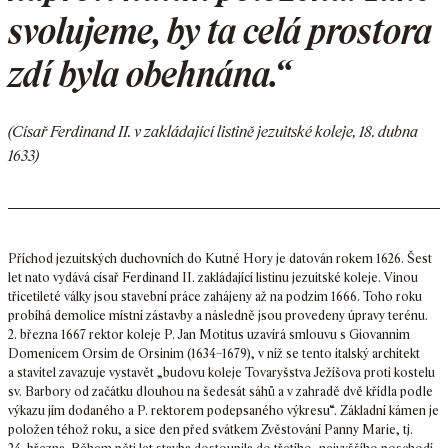
svolujeme, by ta celá prostora
zdí byla obehnána.“
(Císař Ferdinand II. v zakládající listině jezuitské koleje, 18. dubna
1633)
Příchod jezuitských duchovních do Kutné Hory je datován rokem 1626. Šest
let nato vydává císař Ferdinand II. zakládající listinu jezuitské koleje. Vinou
třicetileté války jsou stavební práce zahájeny až na podzim 1666. Toho roku
probíhá demolice místní zástavby a následně jsou provedeny úpravy terénu.
2. března 1667 rektor koleje P. Jan Motitus uzavírá smlouvu s Giovannim
Domenicem Orsim de Orsinim (1634–1679), v níž se tento italský architekt
a stavitel zavazuje vystavět „budovu koleje Tovaryšstva Ježíšova proti kostelu
sv. Barbory od začátku dlouhou na šedesát sáhů a v zahradě dvě křídla podle
výkazu jím dodaného a P. rektorem podepsaného výkresu“. Základní kámen je
položen téhož roku, a sice den před svátkem Zvěstování Panny Marie, tj.