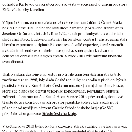
dohodě s Karlovou univerzitou pro své výstavy současného umění prostory
Křížové chodby Karolina.
V říjnu 1994 muzeum otevřelo nově rekonstruovaný dům U Černé Matky
boží v Celetné ulici. Jedinečné kubistické památce, postavené architektem
Josefem Gočárem v letech 1911 až 1912, se tak po dlouhých letech dostalo
plné rehabilitace. Budova umístěná v historickém centru Prahy se sama stala
hlavním exponátem originálně koncipované stálé expozice, která souzněla
s aktuálními trendy evropského muzejnictví, směřujícími k vytváření
celistvého obrazu uměleckých epoch. V roce 2002 zde muzeum ukončilo
svou činnost.
Úsilí o získání důstojných prostor pro trvalé umístění galerijní sbírky bylo
završeno v roce 1998, kdy vláda České republiky rozhodla o přidělení bývalé
jezuitské koleje v Kutné Hoře Českému muzeu výtvarných umění v Praze,
které zde plánovalo otevřít velkoryse koncipované, polyfunkční kulturní
zařízení – Centrum umění Kutná Hora. V roce 2009 přesunula galerie své
těžiště do zrekonstruovaných prostor jezuitské koleje, kde začala nově
působit pod nynějším názvem Galerie Středočeského kraje (GASK),
příspěvková organizace
Středočeského kraje
.
V květnu roku 2010 byla otevřena expozice sbírek a zahájen výstavní provoz.
V roce 2013 byla dokončena rekonstrukce poslední části jezuitské koleje –