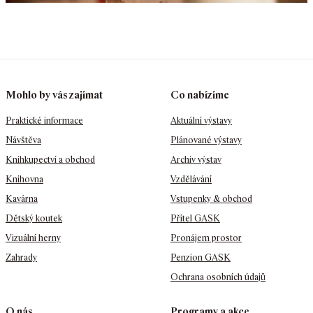
Mohlo by vás zajímat
Co nabízíme
Praktické informace
Aktuální výstavy
Návštěva
Plánované výstavy
Knihkupectví a obchod
Archiv výstav
Knihovna
Vzdělávání
Kavárna
Vstupenky & obchod
Dětský koutek
Přítel GASK
Vizuální herny
Pronájem prostor
Zahrady
Penzion GASK
Ochrana osobních údajů
O nás
Programy a akce