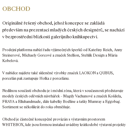
OBCHOD
Originálně řešený obchod, jehož koncepce se zakládá
především na prezentaci mladých českých designérů, se nachází
v bezprostřední blízkosti galerijního knihkupectví.
Prodejní platforma nabízí řadu výjimečných šperků od Kateřiny Reich, Anny
Steinerové, Michaely Gorcové a značek Stellion, Stehlík Design a Mária
Kobelová.
V nabídce najdete také skleněné výrobky značek LAOKON a QUBUS,
porcelán pak zastupuje Holka z porcelánu.
Nedílnou součástí obchodu je i módní zóna, která v současnosti představuje
modely českých oděvních návrhářek – Magdy Vachunové a značek Košilela,
FRAYA a Elluhandmade, dále kabelky Bodline a tašky Mumray a Eggobag.
Sortiment se několikrát do roka obměňuje.
Obchod je částečně koncepčně provázán s výstavním prostorem
WHITEBOX, kde jsou formou instalací uváděny krátkodobé výstavní projekty