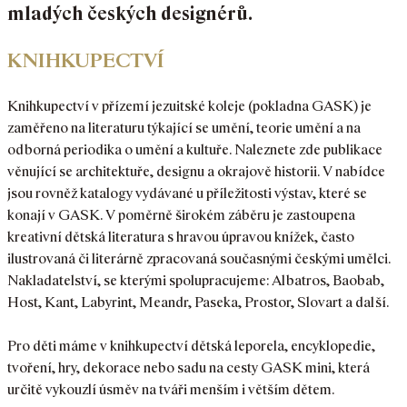
mladých českých designérů.
KNIHKUPECTVÍ
Knihkupectví v přízemí jezuitské koleje (pokladna GASK) je
zaměřeno na literaturu týkající se umění, teorie umění a na
odborná periodika o umění a kultuře. Naleznete zde publikace
věnující se architektuře, designu a okrajově historii. V nabídce
jsou rovněž katalogy vydávané u příležitosti výstav, které se
konají v GASK. V poměrně širokém záběru je zastoupena
kreativní dětská literatura s hravou úpravou knížek, často
ilustrovaná či literárně zpracovaná současnými českými umělci.
Nakladatelství, se kterými spolupracujeme: Albatros, Baobab,
Host, Kant, Labyrint, Meandr, Paseka, Prostor, Slovart a další.
Pro děti máme v knihkupectví dětská leporela, encyklopedie,
tvoření, hry, dekorace nebo sadu na cesty GASK mini, která
určitě vykouzlí úsměv na tváři menším i větším dětem.