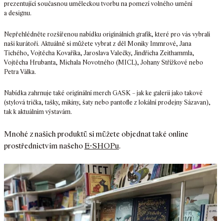
prezentující současnou uměleckou tvorbu na pomezí volného umění
a designu.
Nepřehlédněte rozšířenou nabídku originálních grafik, které pro vás vybrali
naši kurátoři. Aktuálně si můžete vybrat z děl Moniky Immrové, Jana
Tichého, Vojtěcha Kovaříka, Jaroslava Valečky, Jindřicha Zeithammla,
Vojtěcha Hrubanta, Michala Novotného (MICL), Johany Střížkové nebo
Petra Válka.
Nabídka zahrnuje také originální merch GASK – jak ke galerii jako takové
(stylová trička, tašky, mikiny, šaty nebo pantofle z lokální prodejny Sázavan),
tak k aktuálním výstavám.
Mnohé z našich produktů si můžete objednat také online
prostřednictvím našeho
E-SHOPu
.