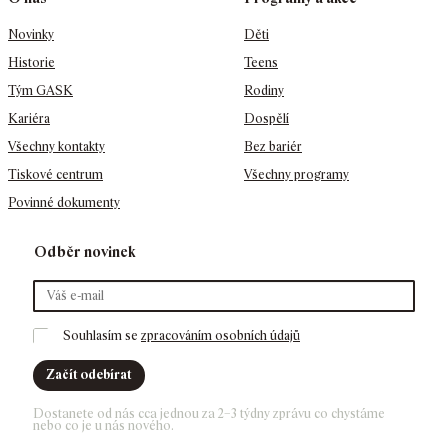
Novinky
Děti
Historie
Teens
Tým GASK
Rodiny
Kariéra
Dospělí
Všechny kontakty
Bez bariér
Tiskové centrum
Všechny programy
Povinné dokumenty
Odběr novinek
Souhlasím se 
zpracováním osobních údajů
Začít odebírat
Dostanete od nás cca jednou za 2–3 týdny zprávu co chystáme 
nebo co je u nás nového. 