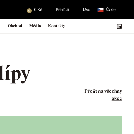
Den
Česky
Hledat
0
Kč
Přihlásit
0
n
Obchod
Média
Kontakty
Náš Facebook
GASK Instagram
GASK YouTu
GASK 
lípy
Přejít na všechny
akce