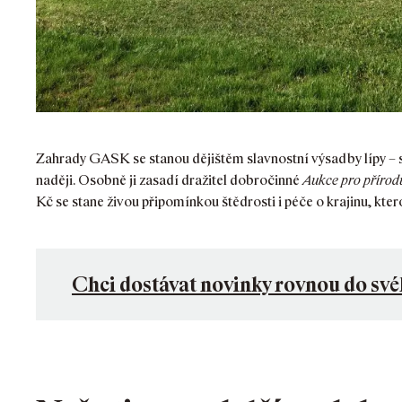
Zahrady GASK se stanou dějištěm slavnostní výsadby lípy – s
naději. Osobně ji zasadí dražitel dobročinné
Aukce pro přírod
Kč se stane živou připomínkou štědrosti i péče o krajinu, kter
Chci dostávat novinky rovnou do své