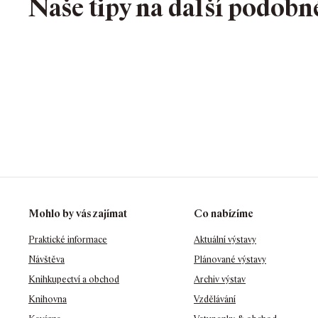
Naše tipy na další podobn
Mohlo by vás zajímat
Co nabízíme
Praktické informace
Aktuální výstavy
Návštěva
Plánované výstavy
Knihkupectví a obchod
Archiv výstav
Knihovna
Vzdělávání