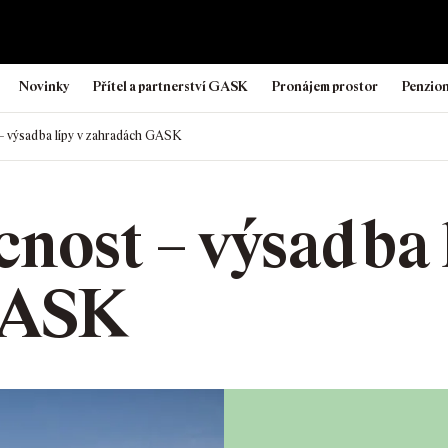
Novinky
Přítel a partnerství GASK
Pronájem prostor
Penzio
 výsadba lípy v zahradách GASK
nost – výsadba 
GASK