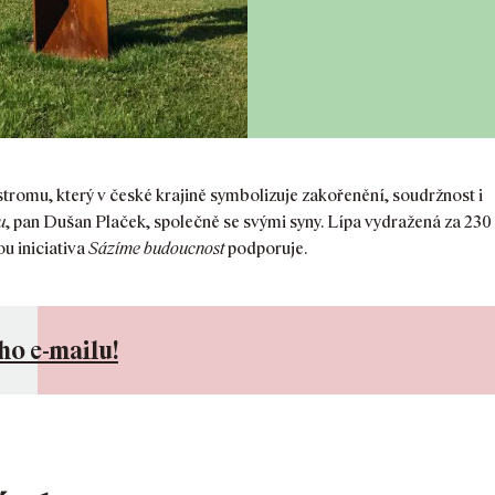
tromu, který v české krajině symbolizuje zakořenění, soudržnost i
u
, pan Dušan Plaček, společně se svými syny. Lípa vydražená za 230
ou iniciativa
Sázíme budoucnost
podporuje.
ho e-mailu!