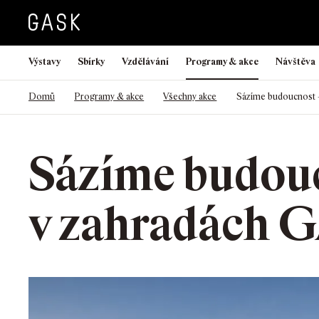
Výstavy
Sbírky
Vzdělávání
Programy & akce
Návštěva
>
>
>
Domů
Programy & akce
Všechny akce
Sázíme budoucnost –
Sázíme budouc
v zahradách 