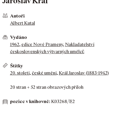
Jaroslav Král
Autoři
Albert Kutal
Vydáno
1962
,
edice Nové Prameny
,
Nakladatelství
československých výtvarných umělců
Štítky
20. století
,
české umění
,
Král Jaroslav (1883-1942)
20 stran + 52 stran obrazových příloh
pozice v knihovně:
K03268/E2