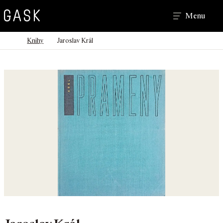
Hledat
Menu
>
>
Domů
Knihy
Jaroslav Král