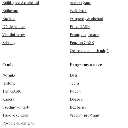
Knihkupectví a obchod
Archiv výstav
Knihovna
Vzdělávání
Kavárna
Vstupenky & obchod
Dětský koutek
Přítel GASK
Vizuální herny
Pronájem prostor
Zahrady
Penzion GASK
Ochrana osobních údajů
O nás
Programy a akce
Novinky
Děti
Historie
Teens
Tým GASK
Rodiny
Kariéra
Dospělí
Všechny kontakty
Bez bariér
Tiskové centrum
Všechny programy
Povinné dokumenty