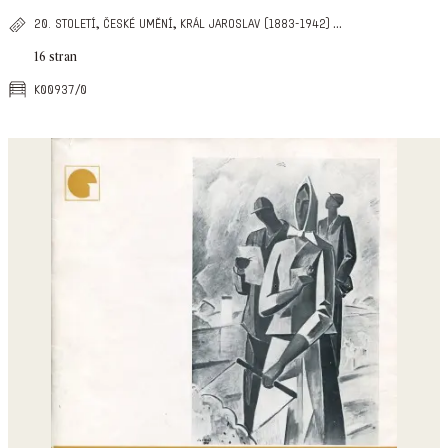
,
,
...
20. století
české umění
král jaroslav (1883-1942)
16 stran
k00937/0