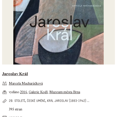
Jaroslav Král
Marcela Macharáčková
vydáno
2014
,
Galerie Kodl
,
Muzeum města Brna
,
,
...
20. století
české umění
král jaroslav (1883-1942)
395 stran