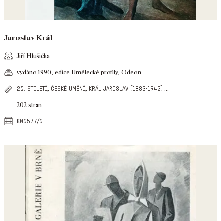
Jaroslav Král
Jiří Hlušička
vydáno
1990
,
edice Umělecké profily
,
Odeon
,
,
...
20. století
české umění
král jaroslav (1883-1942)
202 stran
k00577/0