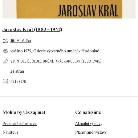
Jaroslav Král (1883 – 1942)
Jiří Hlušička
vydáno
1979
,
Galerie výtvarného umění v Hodoníně
,
,
...
20. století
české umění
král jaroslav (1883-1942)
24 stran
k01481/0
Mohlo by vás zajímat
Co nabízíme
Praktické informace
Aktuální výstavy
Návštěva
Plánované výstavy