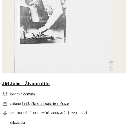
Jiří John – Životní dílo
Jaromír Zemina
vydáno
1992
,
Národní galerie v Praze
,
,
...
20. století
české umění
john jiří (1923-1972)
skládanka