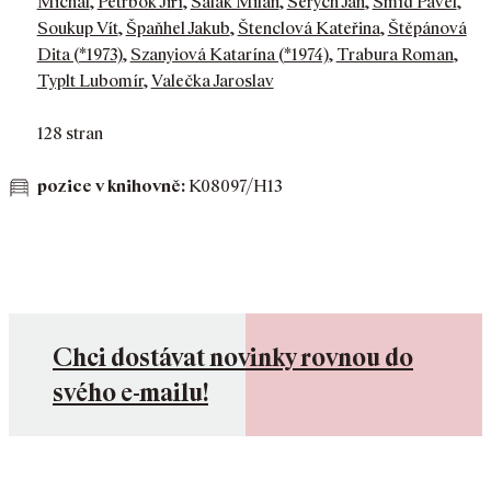
Michal
,
Petrbok Jiří
,
Salák Milan
,
Šerých Jan
,
Šmíd Pavel
,
Soukup Vít
,
Špaňhel Jakub
,
Štenclová Kateřina
,
Štěpánová
Dita (*1973)
,
Szanyiová Katarína (*1974)
,
Trabura Roman
,
Typlt Lubomír
,
Valečka Jaroslav
128 stran
pozice v knihovně:
K08097/H13
Chci dostávat novinky rovnou do
svého e-mailu!