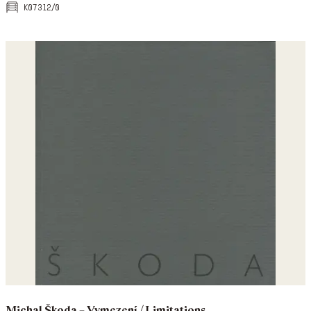
k07312/0
Michal Škoda – Vymezení / Limitations