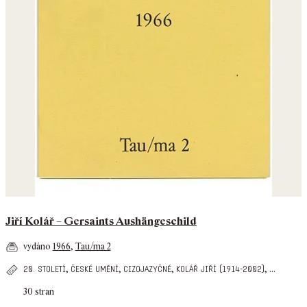
Jiří Kolář – Gersaints Aushängeschild
vydáno
1966
,
Tau/ma 2
,
,
,
,
...
20. století
české umění
cizojazyčné
kolář jiří (1914-2002)
30 stran