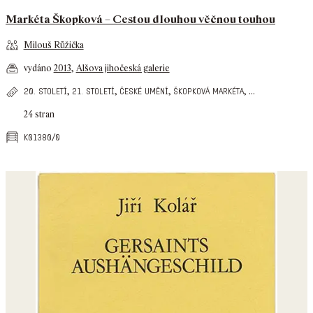
Markéta Škopková – Cestou dlouhou věčnou touhou
Milouš Růžička
vydáno
2013
,
Alšova jihočeská galerie
,
,
,
,
...
20. století
21. století
české umění
škopková markéta
24 stran
k01380/0