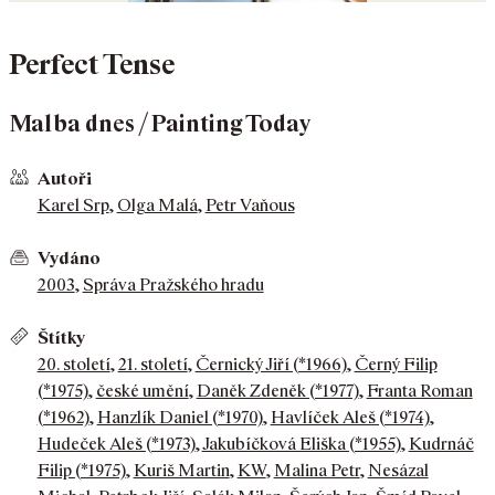
Perfect Tense
Malba dnes / Painting Today
Autoři
Karel Srp
,
Olga Malá
,
Petr Vaňous
Vydáno
2003
,
Správa Pražského hradu
Štítky
20. století
,
21. století
,
Černický Jiří (*1966)
,
Černý Filip
(*1975)
,
české umění
,
Daněk Zdeněk (*1977)
,
Franta Roman
(*1962)
,
Hanzlík Daniel (*1970)
,
Havlíček Aleš (*1974)
,
Hudeček Aleš (*1973)
,
Jakubíčková Eliška (*1955)
,
Kudrnáč
Filip (*1975)
,
Kuriš Martin
,
KW
,
Malina Petr
,
Nesázal