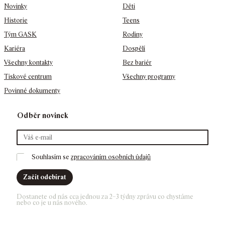
Novinky
Děti
Historie
Teens
Tým GASK
Rodiny
Kariéra
Dospělí
Všechny kontakty
Bez bariér
Tiskové centrum
Všechny programy
Povinné dokumenty
Odběr novinek
Souhlasím se 
zpracováním osobních údajů
Začít odebírat
Dostanete od nás cca jednou za 2–3 týdny zprávu co chystáme 
nebo co je u nás nového. 