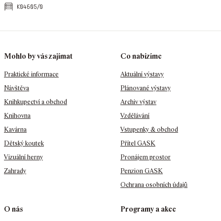
k04605/0
Mohlo by vás zajímat
Co nabízíme
Praktické informace
Aktuální výstavy
Návštěva
Plánované výstavy
Knihkupectví a obchod
Archiv výstav
Knihovna
Vzdělávání
Kavárna
Vstupenky & obchod
Dětský koutek
Přítel GASK
Vizuální herny
Pronájem prostor
Zahrady
Penzion GASK
Ochrana osobních údajů
O nás
Programy a akce