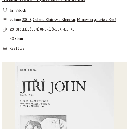
Jiří Valoch
vydáno
2000
,
Galerie Klatovy / Klenová
,
Moravská galerie v Brně
,
,
...
20. století
české umění
škoda michal
40 stran
k02121/0