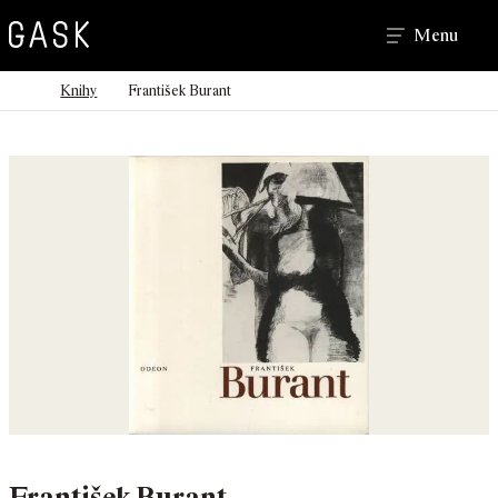
Hledat
Menu
>
>
Domů
Knihy
František Burant
František Burant