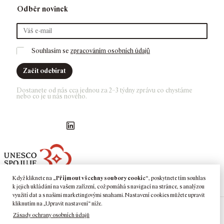
Odběr novinek
Souhlasím se 
zpracováním osobních údajů
Začít odebírat
Dostanete od nás cca jednou za 2–3 týdny zprávu co chystáme 
nebo co je u nás nového. 
Náš Facebook
GASK Instagram
GASK YouTube kanál
GASK LinkedIn
Když kliknete na
„Přijmout všechny soubory cookie“
, poskytnete tím souhlas
k jejich ukládání na vašem zařízení, což pomáhá s navigací na stránce, s analýzou
využití dat a s našimi marketingovými snahami. Nastavení cookies můžete upravit
kliknutím na „Upravit nastavení“ níže.
Zásady ochrany osobních údajů
©
2026
GASK
Kutná Hora · Barborská 51–53, 284 01 Kutná Hora ·
Tel:
+420