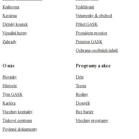
Knihovna
Vzdělávání
Kavárna
Vstupenky & obchod
Dětský koutek
Přítel GASK
Vizuální herny
Pronájem prostor
Zahrady
Penzion GASK
Ochrana osobních údajů
O nás
Programy a akce
Novinky
Děti
Historie
Teens
Tým GASK
Rodiny
Kariéra
Dospělí
Všechny kontakty
Bez bariér
Tiskové centrum
Všechny programy
Povinné dokumenty