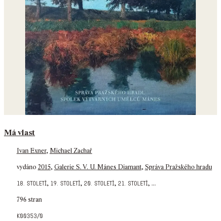
Má vlast
Ivan Exner
,
Michael Zachař
vydáno
2015
,
Galerie S. V. U. Mánes Diamant
,
Správa Pražského hradu
,
,
,
,
...
18. století
19. století
20. století
21. století
796 stran
k00353/0