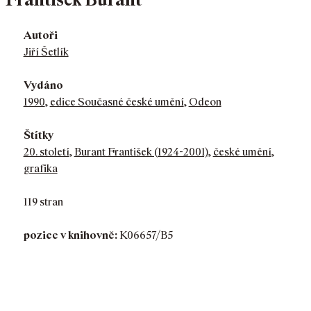
Autoři
Jiří Šetlík
Vydáno
1990
,
edice Současné české umění
,
Odeon
Štítky
20. století
,
Burant František (1924-2001)
,
české umění
,
grafika
119 stran
pozice v knihovně:
K06657/B5