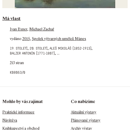
Má vlast
Ivan Exner
,
Michael Zachař
vydáno
2015
,
Spolek výtvarných umělců Mánes
,
,
,
19. století
20. století
aleš mikoláš (1852-1913)
,
...
balzer antonín (1771-1807)
213 stran
k08063/0
Mohlo by vás zajímat
Co nabízíme
Praktické informace
Aktuální výstavy
Návštěva
Plánované výstavy
Knihkupectví a obchod
Archiv výstav