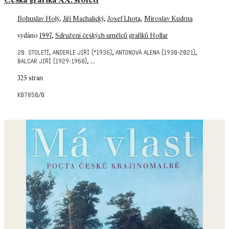
Bohuslav Holý
,
Jiří Machalický
,
Josef Lhota
,
Miroslav Kudrna
vydáno
1997
,
Sdružení českých umělců grafiků Hollar
,
,
,
20. století
anderle jiří (*1936)
antonová alena (1930-2021)
,
...
balcar jiří (1929-1968)
325 stran
k07850/0