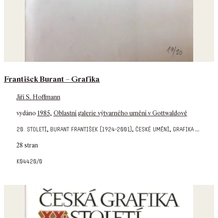
František Burant – Grafika
Jiří S. Hoffmann
vydáno
1985
,
Oblastní galerie výtvarného umění v Gottwaldově
,
,
,
...
20. století
burant františek (1924-2001)
české umění
grafika
28 stran
k04420/0