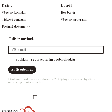
Kariéra
Dospělí
Všechny kontakty
Bez bariér
Tiskové centrum
Všechny programy
Povinné dokumenty
Odběr novinek
Souhlasím se 
zpracováním osobních údajů
Začít odebírat
Dostanete od nás cca jednou za 2–3 týdny zprávu co chystáme 
nebo co je u nás nového. 
Náš Facebook
GASK Instagram
GASK YouTube kanál
GASK LinkedIn