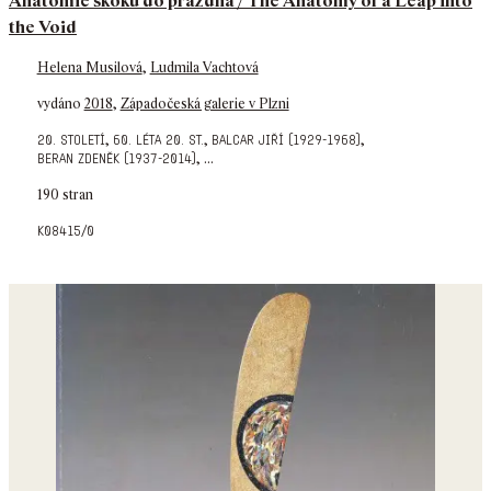
Anatomie skoku do prázdna / The Anatomy of a Leap into
the Void
Helena Musilová
,
Ludmila Vachtová
vydáno
2018
,
Západočeská galerie v Plzni
,
,
,
20. století
60. léta 20. st.
balcar jiří (1929-1968)
,
...
beran zdeněk (1937-2014)
190 stran
k08415/0