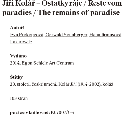
Jiří Kolář – Ostatky ráje / Reste vom
paradies / The remains of paradise
Autoři
Eva Prokopcová
,
Gerwald Sonnberger
,
Hana Jirmusová
Lazarowitz
Vydáno
2014
,
Egon Schiele Art Centrum
Štítky
20. století
,
české umění
,
Kolář Jiří (1914-2002)
,
koláž
103 stran
pozice v knihovně:
K07007/G4