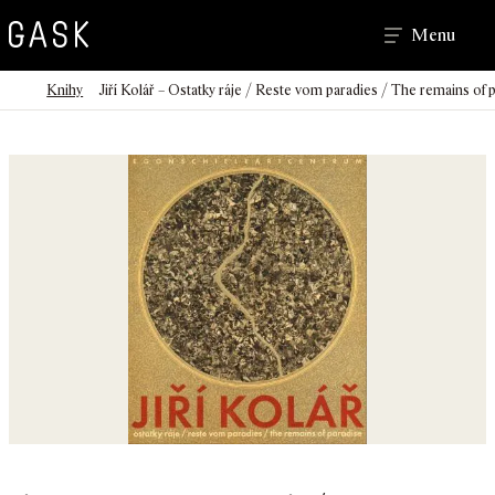
Hledat
Menu
>
>
Domů
Knihy
Jiří Kolář – Ostatky ráje / Reste vom paradies / The remains of 