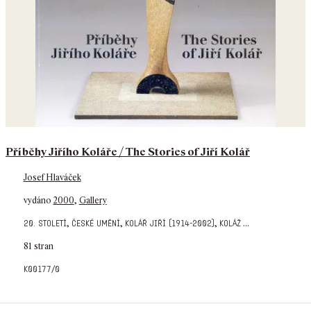
Příběhy Jiřího Koláře / The Stories of Jiří Kolář
Josef Hlaváček
vydáno
2000
,
Gallery
,
,
,
...
20. století
české umění
kolář jiří (1914-2002)
koláž
81 stran
k00177/0