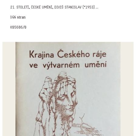
,
,
...
21. století
české umění
diviš stanislav (*1953)
146 stran
k05606/0