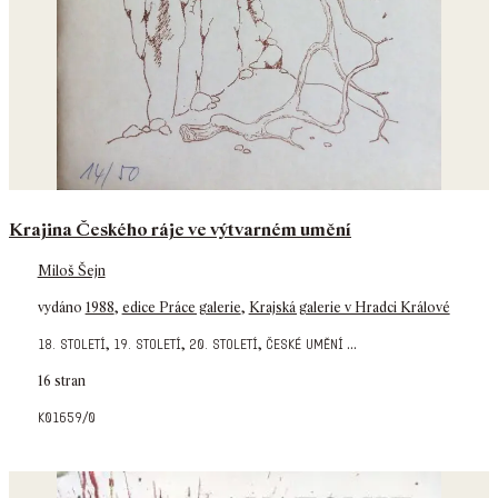
Krajina Českého ráje ve výtvarném umění
Miloš Šejn
vydáno
1988
,
edice Práce galerie
,
Krajská galerie v Hradci Králové
,
,
,
...
18. století
19. století
20. století
české umění
16 stran
k01659/0