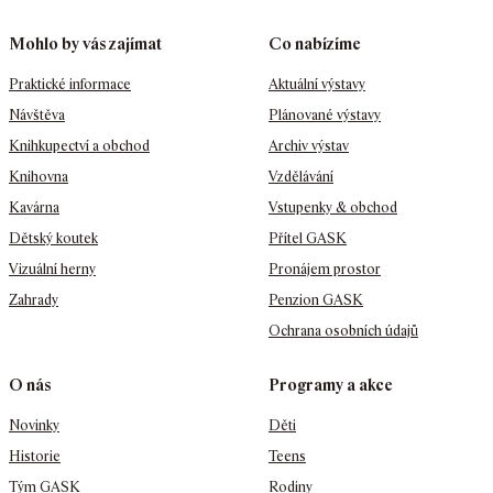
Mohlo by vás zajímat
Co nabízíme
Praktické informace
Aktuální výstavy
Návštěva
Plánované výstavy
Knihkupectví a obchod
Archiv výstav
Knihovna
Vzdělávání
Kavárna
Vstupenky & obchod
Dětský koutek
Přítel GASK
Vizuální herny
Pronájem prostor
Zahrady
Penzion GASK
Ochrana osobních údajů
O nás
Programy a akce
Novinky
Děti
Historie
Teens
Tým GASK
Rodiny