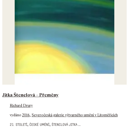
Jitka Štenclová – Přeměny
Richard Drury
vydáno
2016
,
Severočeská galerie výtvarného umění v Litoměřicích
,
,
...
21. století
české umění
štenclová jitka