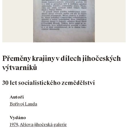
Přeměny krajiny v dílech jihočeských
výtvarníků
30 let socialistického zemědělství
Autoři
Bořivoj Lauda
Vydáno
1979
,
Alšova jihočeská galerie