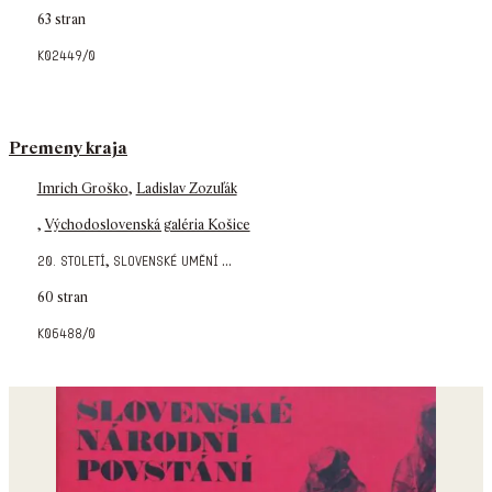
63 stran
k02449/0
Premeny kraja
Imrich Groško
,
Ladislav Zozuľák
,
Východoslovenská galéria Košice
,
...
20. století
slovenské umění
60 stran
k06488/0