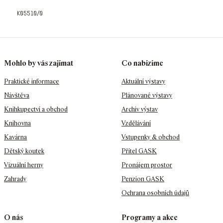
k05510/0
Mohlo by vás zajímat
Co nabízíme
Praktické informace
Aktuální výstavy
Návštěva
Plánované výstavy
Knihkupectví a obchod
Archiv výstav
Knihovna
Vzdělávání
Kavárna
Vstupenky & obchod
Dětský koutek
Přítel GASK
Vizuální herny
Pronájem prostor
Zahrady
Penzion GASK
Ochrana osobních údajů
O nás
Programy a akce