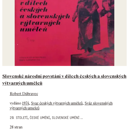
Slovenské národní povstání v dílech českých a slovenských
výtvarných umělců
Robert Dúbravec
vydáno
1974
,
Svaz českých výtvarných umělců
,
Sväz slovenských
výtvarných umelců
,
,
...
20. století
české umění
slovenské umění
28 stran