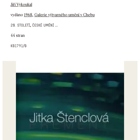
Jiří Vykoukal
vydáno
1968
,
Galerie výtvarného umění v Chebu
,
...
20. století
české umění
44 stran
k01791/0