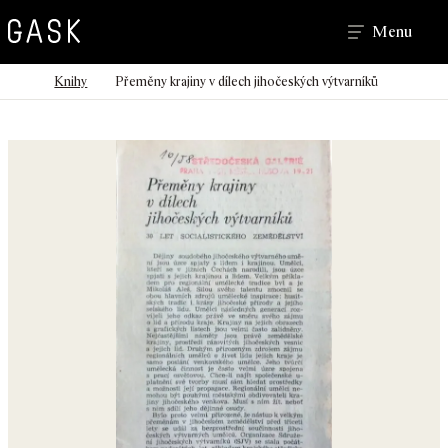
Hledat
Menu
>
>
Domů
Knihy
Přeměny krajiny v dílech jihočeských výtvarníků