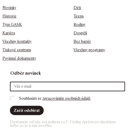
Novinky
Děti
Historie
Teens
Tým GASK
Rodiny
Kariéra
Dospělí
Všechny kontakty
Bez bariér
Tiskové centrum
Všechny programy
Povinné dokumenty
Odběr novinek
Souhlasím se 
zpracováním osobních údajů
Začít odebírat
Dostanete od nás cca jednou za 2–3 týdny zprávu co chystáme 
nebo co je u nás nového. 