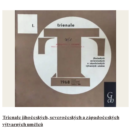
Trienale jihočeských, severočeských a západočeských
výtvarných umělců