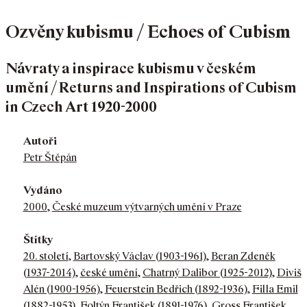
Ozvěny kubismu / Echoes of Cubism
Návraty a inspirace kubismu v českém
umění / Returns and Inspirations of Cubism
in Czech Art 1920-2000
Autoři
Petr Štěpán
Vydáno
2000
,
České muzeum výtvarných umění v Praze
Štítky
20. století
,
Bartovský Václav (1903-1961)
,
Beran Zdeněk
(1937-2014)
,
české umění
,
Chatrný Dalibor (1925-2012)
,
Diviš
Alén (1900-1956)
,
Feuerstein Bedřich (1892-1936)
,
Filla Emil
(1882-1953)
,
Foltýn František (1891-1976)
,
Gross František