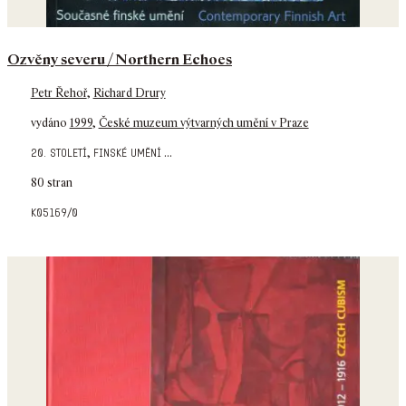
Ozvěny severu / Northern Echoes
Petr Řehoř
,
Richard Drury
vydáno
1999
,
České muzeum výtvarných umění v Praze
,
...
20. století
finské umění
80 stran
k05169/0