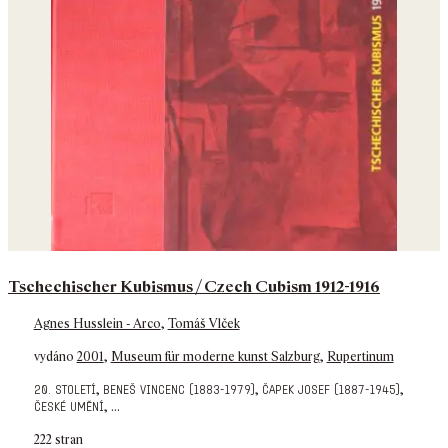
Tschechischer Kubismus / Czech Cubism 1912-1916
Agnes Husslein - Arco
,
Tomáš Vlček
vydáno
2001
,
Museum für moderne kunst Salzburg
,
Rupertinum
,
,
,
20. století
beneš vincenc (1883-1979)
čapek josef (1887-1945)
,
...
české umění
222 stran