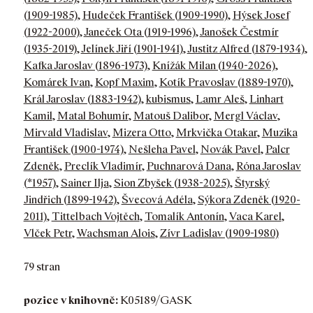
(1909-1985)
,
Hudeček František (1909-1990)
,
Hýsek Josef
(1922-2000)
,
Janeček Ota (1919-1996)
,
Janošek Čestmír
(1935-2019)
,
Jelínek Jiří (1901-1941)
,
Justitz Alfred (1879-1934)
,
Kafka Jaroslav (1896-1973)
,
Knížák Milan (1940-2026)
,
Komárek Ivan
,
Kopf Maxim
,
Kotík Pravoslav (1889-1970)
,
Král Jaroslav (1883-1942)
,
kubismus
,
Lamr Aleš
,
Linhart
Kamil
,
Matal Bohumír
,
Matouš Dalibor
,
Mergl Václav
,
Mirvald Vladislav
,
Mizera Otto
,
Mrkvička Otakar
,
Muzika
František (1900-1974)
,
Nešleha Pavel
,
Novák Pavel
,
Palcr
Zdeněk
,
Preclík Vladimír
,
Puchnarová Dana
,
Róna Jaroslav
(*1957)
,
Sainer Ilja
,
Sion Zbyšek (1938-2025)
,
Štyrský
Jindřich (1899-1942)
,
Švecová Adéla
,
Sýkora Zdeněk (1920-
2011)
,
Tittelbach Vojtěch
,
Tomalík Antonín
,
Vaca Karel
,
Vlček Petr
,
Wachsman Alois
,
Zívr Ladislav (1909-1980)
79 stran
pozice v knihovně:
K05189/GASK