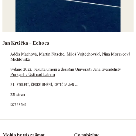
Jan Krtička – Echoes
Adéla Machová
,
Martin Nitsche
,
Miloš Vojtěchovský
,
Nina Moravcová
Michlovská
vydáno
2022
,
Fakulta umění a designu Univerzity Jana Evangelisty
Purkyně v Ústí nad Labem
,
,
...
21. století
české umění
krtička jan
231 stran
k07580/0
Mohlo by vás zajímat
Co nabízíme