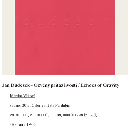
Jan Dudešek – Ozvěny přitažlivosti / Echoes of Gravity
Martina Vítková
vydáno
2013
,
Galerie města Pardubic
,
,
,
,
...
20. století
21. století
design
dudešek jan (*1946)
45 stran + DVD