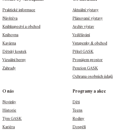
Praktické informace
Aktuální výstavy
Návštěva
Plánované výstavy
Knihkupectví a obchod
Archiv výstav
Knihovna
Vzdělávání
Kavárna
Vstupenky & obchod
Dětský koutek
Přítel GASK
Vizuální herny
Pronájem prostor
Zahrady
Penzion GASK
Ochrana osobních údajů
O nás
Programy a akce
Novinky
Děti
Historie
Teens
Tým GASK
Rodiny
Kariéra
Dospělí