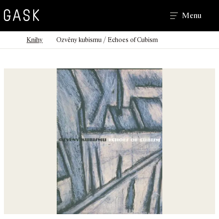
Hledat
Menu
>
>
Domů
Knihy
Ozvěny kubismu / Echoes of Cubism