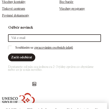
Všechny kontakty
Bez bariér
Tiskové centrum
Všechny programy
Povinné dokumenty
Odběr novinek
Souhlasím se 
zpracováním osobních údajů
Začít odebírat
Dostanete od nás cca jednou za 2–3 týdny zprávu co chystáme 
nebo co je u nás nového. 
Náš Facebook
GASK Instagram
GASK YouTube kanál
GASK LinkedIn