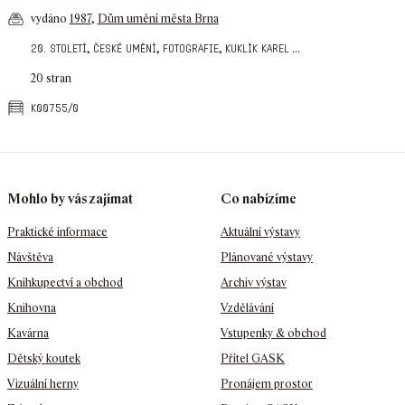
vydáno
1987
,
Dům umění města Brna
,
,
,
...
20. století
české umění
fotografie
kuklík karel
20 stran
k00755/0
Mohlo by vás zajímat
Co nabízíme
Praktické informace
Aktuální výstavy
Návštěva
Plánované výstavy
Knihkupectví a obchod
Archiv výstav
Knihovna
Vzdělávání
Kavárna
Vstupenky & obchod
Dětský koutek
Přítel GASK
Vizuální herny
Pronájem prostor