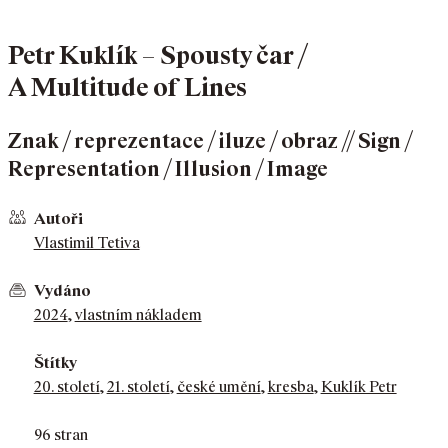
Petr Kuklík – Spousty čar /
A Multitude of Lines
Znak / reprezentace / iluze / obraz // Sign /
Representation / Illusion / Image
Autoři
Vlastimil Tetiva
Vydáno
2024
,
vlastním nákladem
Štítky
20. století
,
21. století
,
české umění
,
kresba
,
Kuklík Petr
96 stran