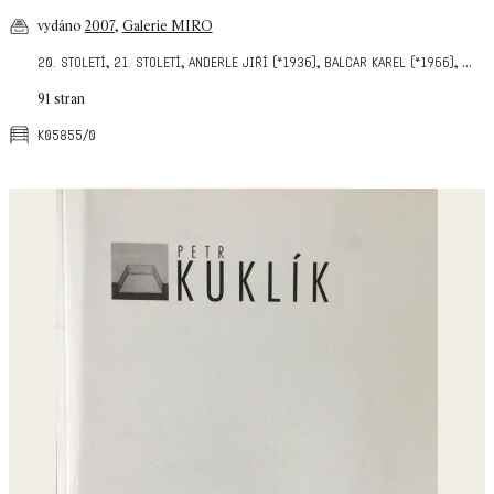
vydáno
2007
,
Galerie MIRO
,
,
,
,
...
20. století
21. století
anderle jiří (*1936)
balcar karel (*1966)
91 stran
k05855/0