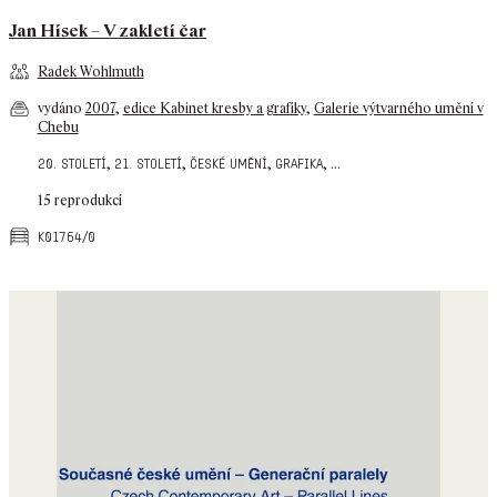
Jan Hísek – V zakletí čar
Radek Wohlmuth
vydáno
2007
,
edice Kabinet kresby a grafiky
,
Galerie výtvarného umění v
Chebu
,
,
,
,
...
20. století
21. století
české umění
grafika
15 reprodukcí
k01764/0