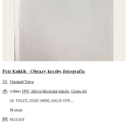
Petr Kuklík – Obrazy, kresby, fotografie
Vlastimil Tetiva
vydáno
1997
,
Alšova jihočeská galerie
,
Gema Art
,
,
...
20. století
české umění
kuklík petr
38 stran
k01318/0