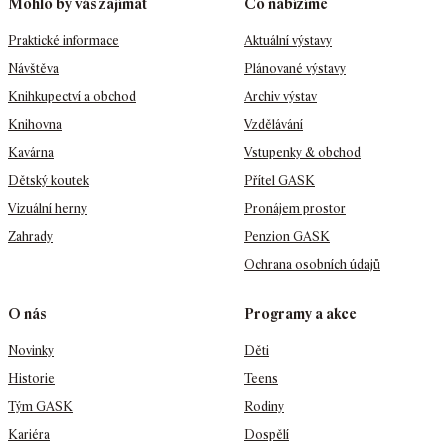
Mohlo by vás zajímat
Co nabízíme
Praktické informace
Aktuální výstavy
Návštěva
Plánované výstavy
Knihkupectví a obchod
Archiv výstav
Knihovna
Vzdělávání
Kavárna
Vstupenky & obchod
Dětský koutek
Přítel GASK
Vizuální herny
Pronájem prostor
Zahrady
Penzion GASK
Ochrana osobních údajů
O nás
Programy a akce
Novinky
Děti
Historie
Teens
Tým GASK
Rodiny
Kariéra
Dospělí