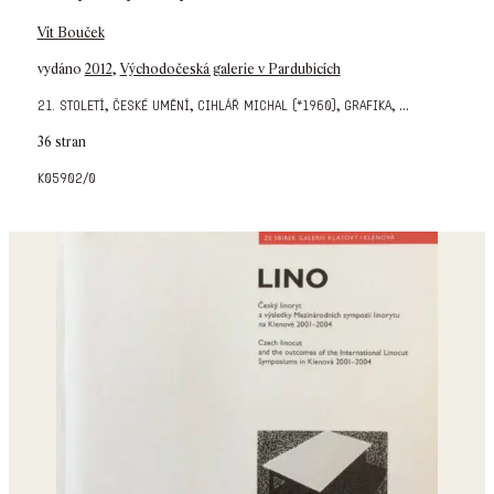
Vít Bouček
vydáno
2012
,
Východočeská galerie v Pardubicích
,
,
,
,
...
21. století
české umění
cihlář michal (*1960)
grafika
36 stran
k05902/0