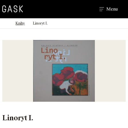
Hledat
Menu
>
>
Domů
Knihy
Linoryt I.
Linoryt I.