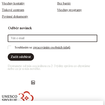
Všechny kontakty
Bez bariér
Tiskové centrum
Všechny programy
Povinné dokumenty
Odběr novinek
Souhlasím se 
zpracováním osobních údajů
Začít odebírat
Dostanete od nás cca jednou za 2–3 týdny zprávu co chystáme 
nebo co je u nás nového. 
Náš Facebook
GASK Instagram
GASK YouTube kanál
GASK LinkedIn