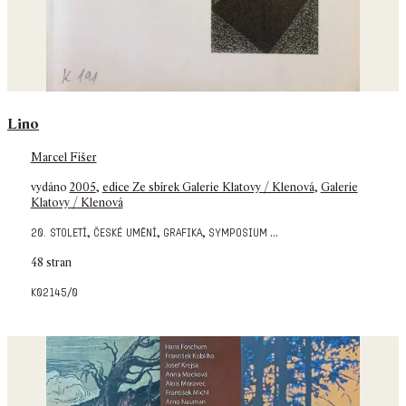
Lino
Marcel Fišer
vydáno
2005
,
edice Ze sbírek Galerie Klatovy / Klenová
,
Galerie
Klatovy / Klenová
,
,
,
...
20. století
české umění
grafika
symposium
48 stran
k02145/0