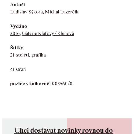
Autoři
Ladislav Sýkora
,
Michal Lazorčík
Vydáno
2016
,
Galerie Klatovy / Klenová
Štítky
21. století
,
grafika
41 stran
pozice v knihovně:
K03560/0
Chci dostávat novinky rovnou do