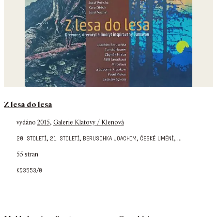
Z lesa do lesa
vydáno
2015
,
Galerie Klatovy / Klenová
,
,
,
,
...
20. století
21. století
beruschka joachim
české umění
55 stran
k03553/0