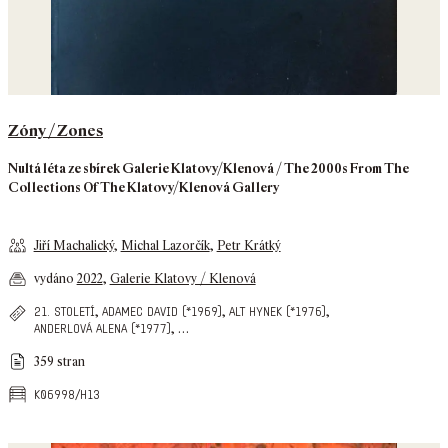
Zóny / Zones
Nultá léta ze sbírek Galerie Klatovy/Klenová / The 2000s From The
Collections Of The Klatovy/Klenová Gallery
Jiří Machalický
,
Michal Lazorčík
,
Petr Krátký
vydáno
2022
,
Galerie Klatovy / Klenová
,
,
,
21. století
adamec david (*1969)
alt hynek (*1976)
,
…
anderlová alena (*1977)
359 stran
k06998/h13