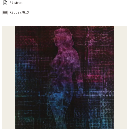
39 stran
k05627/g10