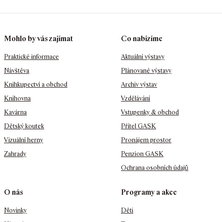
Mohlo by vás zajímat
Co nabízíme
Praktické informace
Aktuální výstavy
Návštěva
Plánované výstavy
Knihkupectví a obchod
Archiv výstav
Knihovna
Vzdělávání
Kavárna
Vstupenky & obchod
Dětský koutek
Přítel GASK
Vizuální herny
Pronájem prostor
Zahrady
Penzion GASK
Ochrana osobních údajů
O nás
Programy a akce
Novinky
Děti