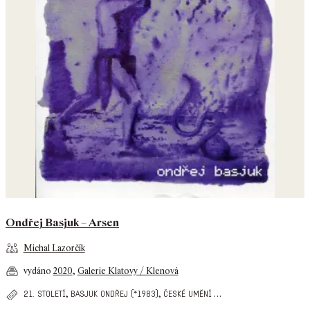
Ondřej Basjuk – Arsen
Michal Lazorčík
vydáno
2020
,
Galerie Klatovy / Klenová
,
,
…
21. století
basjuk ondřej (*1983)
české umění