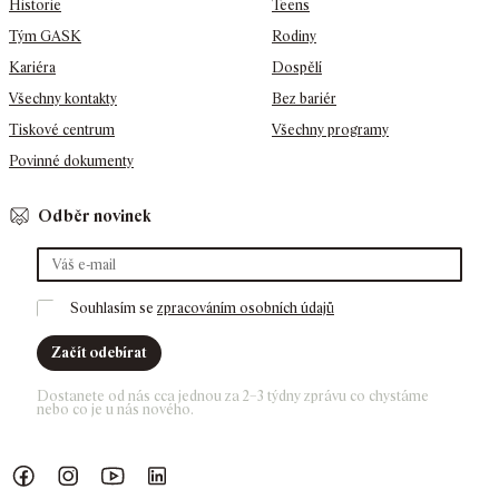
Historie
Teens
Tým GASK
Rodiny
Kariéra
Dospělí
Všechny kontakty
Bez bariér
Tiskové centrum
Všechny programy
Povinné dokumenty
Odběr novinek
Souhlasím se 
zpracováním osobních údajů
Začít odebírat
Dostanete od nás cca jednou za 2–3 týdny zprávu co chystáme 
nebo co je u nás nového. 
Náš Facebook
GASK Instagram
GASK YouTube kanál
GASK LinkedIn