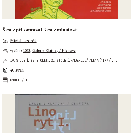
Šest z přítomnosti, šest z minulosti
Michal Lazorčík
vydáno
2013
,
Galerie Klatovy / Klenová
,
,
,
,
…
19. století
20. století
21. století
anderlová alena (*1977)
40 stran
k03561/g12