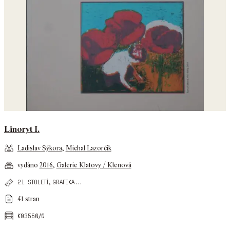
Linoryt I.
Ladislav Sýkora
,
Michal Lazorčík
vydáno
2016
,
Galerie Klatovy / Klenová
,
…
21. století
grafika
41 stran
k03560/0