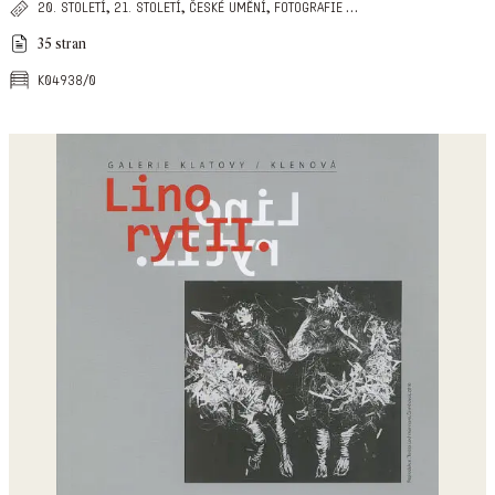
,
,
,
…
20. století
21. století
české umění
fotografie
35 stran
k04938/0