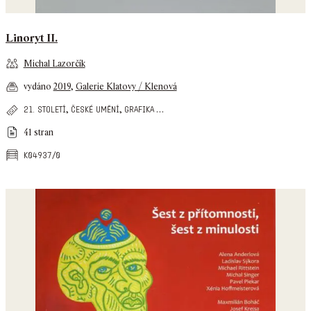
Linoryt II.
Michal Lazorčík
vydáno
2019
,
Galerie Klatovy / Klenová
,
,
…
21. století
české umění
grafika
41 stran
k04937/0