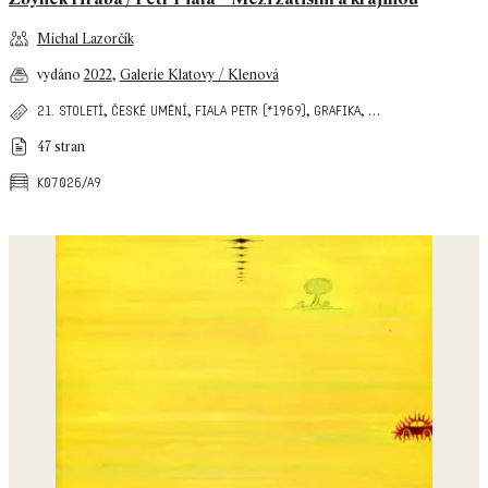
Michal Lazorčík
vydáno
2022
,
Galerie Klatovy / Klenová
,
,
,
,
…
21. století
české umění
fiala petr (*1969)
grafika
47 stran
k07026/a9