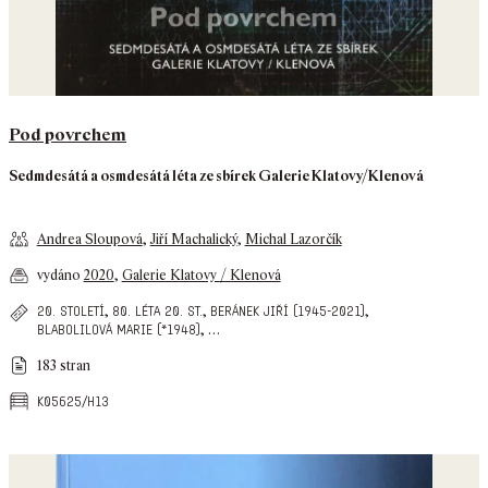
Pod povrchem
Sedmdesátá a osmdesátá léta ze sbírek Galerie Klatovy/Klenová
Andrea Sloupová
,
Jiří Machalický
,
Michal Lazorčík
vydáno
2020
,
Galerie Klatovy / Klenová
,
,
,
20. století
80. léta 20. st.
beránek jiří (1945-2021)
,
…
blabolilová marie (*1948)
183 stran
k05625/h13