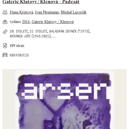
Galerie Klatovy / Klenová – Padesát
Hana Kristová
,
Ivan Neumann
,
Michal Lazorčík
vydáno
2014
,
Galerie Klatovy / Klenová
,
,
,
20. století
21. století
baladrán zbyněk (*1973)
,
…
beránek jiří (1945-2021)
189 stran
k06930/c15