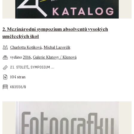
2. Mezinárodní sympozium absolventů vysokých
uměleckých škol
Charlotta Kotíková
,
Michal Lazorčík
vydáno
2016
,
Galerie Klatovy / Klenová
,
…
21. století
symposium
104 stran
k03556/0