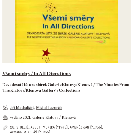
Všemi směry / In All Dierctions
Devadesátá léta ze sbírek Galerie Klatovy/Klenová / The Nineties From
The Klatovy/Klenová Gallery's Collections
Jiří Machalický
,
Michal Lazorčík
vydáno
2021
,
Galerie Klatovy / Klenová
,
,
,
20. století
abbott monika (*1948)
ambrůz jan (*1956)
,
…
axmann mikoláš (*1955)