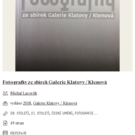
Fotografky ze sbírek Galerie Klatovy / Klenová
Michal Lazorčík
vydáno
2018
,
Galerie Klatovy / Klenová
,
,
,
…
20. století
21. století
české umění
fotografie
49 stran
k03554/0