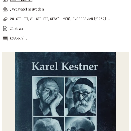
,
vydavatel neuveden
,
,
,
…
20. století
21. století
české umění
svoboda jan (*1957)
24 stran
k08567/h8