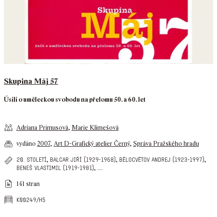
Skupina Máj 57
Úsilí o uměleckou svobodu na přelomu 50. a 60. let
Adriana Primusová
,
Marie Klimešová
vydáno
2007
,
Art D-Grafický atelier Černý
,
Správa Pražského hradu
,
,
,
20. století
balcar jiří (1929-1968)
bělocvětov andrej (1923-1997)
,
…
beneš vlastimil (1919-1981)
141 stran
k00249/h5