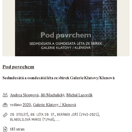
Pod povrchem
Sedmdesátá a osmdesátá léta ze sbírek Galerie Klatovy/Klenová
Andrea Sloupová
,
Jiří Machalický
,
Michal Lazorčík
vydáno
2020
,
Galerie Klatovy / Klenová
,
,
,
20. století
80. léta 20. st.
beránek jiří (1945-2021)
,
…
blabolilová marie (*1948)
183 stran