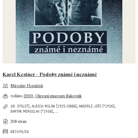
Karel Kestner – Podoby známé i neznámé
Miroslav Horníček
vydáno
2000
,
Okresní muzeum Rakovník
,
,
,
20. století
albich milan (1925-2000)
anderle jiří (*1936)
,
…
barták miroslav (*1938)
208 stran
k07495/c6