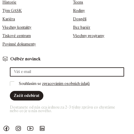
Historie
Teens
Tým GASK
Rodiny
Kariéra
Dospělí
Všechny kontakty
Bez bariér
Tiskové centrum
Všechny programy
Povinné dokumenty
Odběr novinek
Souhlasím se 
zpracováním osobních údajů
Začít odebírat
Dostanete od nás cca jednou za 2–3 týdny zprávu co chystáme 
nebo co je u nás nového. 
Náš Facebook
GASK Instagram
GASK YouTube kanál
GASK LinkedIn