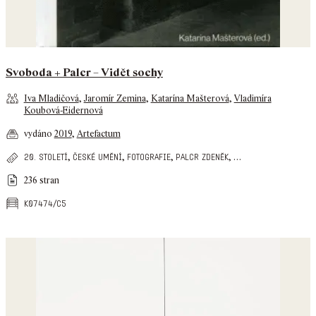
Svoboda + Palcr – Vidět sochy
Iva Mladičová
,
Jaromír Zemina
,
Katarína Mašterová
,
Vladimíra
Koubová-Eidernová
vydáno
2019
,
Artefactum
,
,
,
,
…
20. století
české umění
fotografie
palcr zdeněk
236 stran
k07474/c5