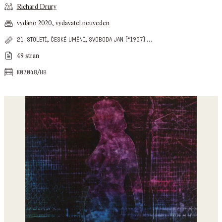
Richard Drury
vydáno
2020
,
vydavatel neuveden
,
,
…
21. století
české umění
svoboda jan (*1957)
49 stran
k07048/h8