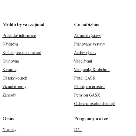
Mohlo by vás zajímat
Co nabízíme
Praktické informace
Aktuální výstavy
Návštěva
Plánované výstavy
Knihkupectví a obchod
Archiv výstav
Knihovna
Vzdělávání
Kavárna
Vstupenky & obchod
Dětský koutek
Přítel GASK
Vizuální herny
Pronájem prostor
Zahrady
Penzion GASK
Ochrana osobních údajů
O nás
Programy a akce
Novinky
Děti