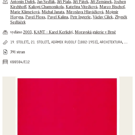
Antonín Dufek
,
Jan Sedlák
,
Jiří Fiala
,
Jiří Pátek
,
Jiří Zemánek
,
Jochen
Kirchhoff
,
Kaliopi Chamonikola
,
Kateřina Vítečková
,
Marco Bischof
,
Marie Klimešová
,
Michal Janata
,
Miroslava Hlaváčková
,
Mojmír
Horyna
,
Pavel Floss
,
Pavel Kalina
,
Petr Ingerle
,
Václav Cílek
,
Zbyněk
Sedláček
vydáno
2003
,
KANT – Karel Kerlický
,
Moravská galerie v Brně
,
,
,
,
…
19. století
21. století
adámek rudolf (1882-1953)
architektura
391 stran
k00504/e12