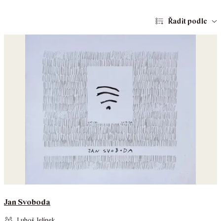
Řadit podle
Jan Svoboda
Luboš Jelínek