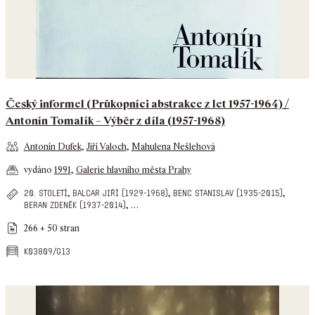
Český informel (Průkopníci abstrakce z let 1957-1964) /
Antonín Tomalík – Výběr z díla (1957-1968)
Antonín Dufek
,
Jiří Valoch
,
Mahulena Nešlehová
vydáno
1991
,
Galerie hlavního města Prahy
,
,
,
20. století
balcar jiří (1929-1968)
benc stanislav (1935-2015)
,
…
beran zdeněk (1937-2014)
266 + 50 stran
k03809/g13