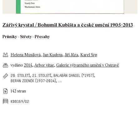
Zářivý krystal / Bohumil Kubišta a české umění 1905-2013
Průniky – Střety – Přesahy
Helena Musilová
,
Jan Kudrna
,
Jiří Jůza
,
Karel Srp
vydáno
2014
,
Arbor vitae
,
Galerie výtvarného umění v Ostravě
,
,
,
20. století
21. století
balabán daniel (*1957)
,
…
beran zdeněk (1937-2014)
142 stran
k00169/g2