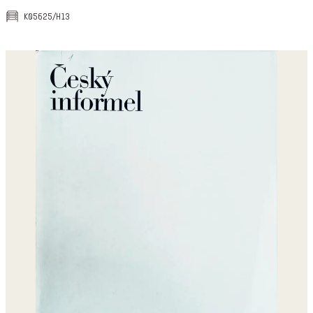
k05625/h13