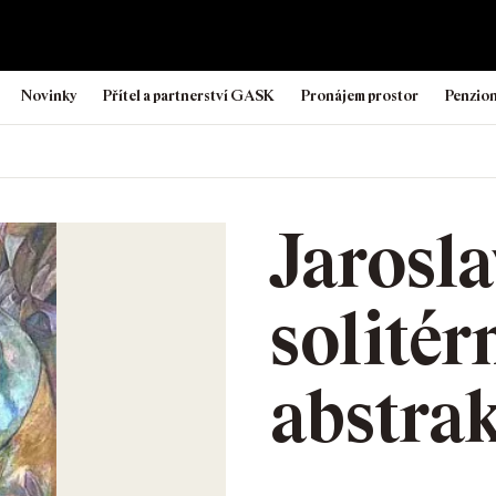
Novinky
Přítel a partnerství GASK
Pronájem prostor
Penzio
Jarosla
solitér
abstra