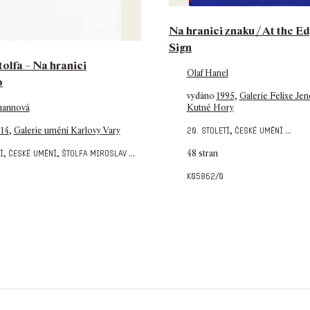
Na hranici znaku / At the Ed
Sign
olfa – Na hranici
Olaf Hanel
o
vydáno
1995
,
Galerie Felixe Je
mannová
Kutné Hory
14
,
Galerie umění Karlovy Vary
,
...
20. století
české umění
,
,
...
48 stran
í
české umění
štolfa miroslav
k05862/0