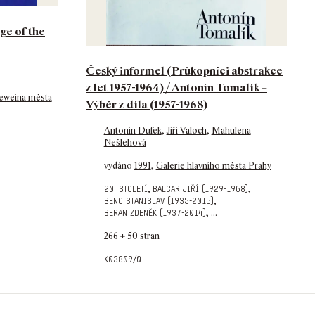
ge of the
Český informel (Průkopníci abstrakce
z let 1957-1964) / Antonín Tomalík –
neweina města
Výběr z díla (1957-1968)
Antonín Dufek
,
Jiří Valoch
,
Mahulena
Nešlehová
vydáno
1991
,
Galerie hlavního města Prahy
,
,
20. století
balcar jiří (1929-1968)
,
benc stanislav (1935-2015)
,
...
beran zdeněk (1937-2014)
266 + 50 stran
k03809/0