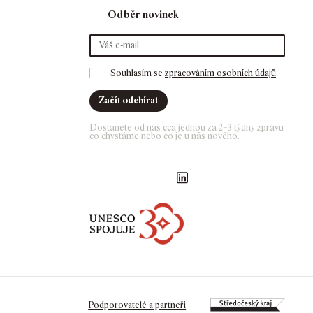
Odběr novinek
Souhlasím se 
zpracováním osobních údajů
Začít odebírat
Dostanete od nás cca jednou za 2–3 týdny zprávu 
co chystáme nebo co je u nás nového. 
Náš Facebook
GASK Instagram
GASK YouTube kanál
GASK LinkedIn
Podporovatelé a partneři