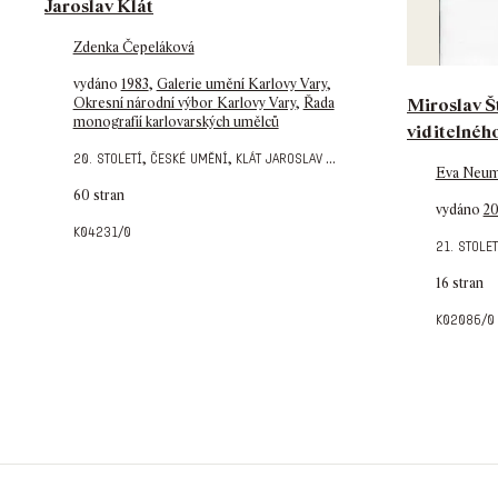
Jaroslav Klát
Zdenka Čepeláková
vydáno
1983
,
Galerie umění Karlovy Vary
,
Miroslav Št
Okresní národní výbor Karlovy Vary
,
Řada
monografií karlovarských umělců
viditelnéh
,
,
...
20. století
české umění
klát jaroslav
Eva Neu
60 stran
vydáno
20
k04231/0
21. stolet
16 stran
k02086/0