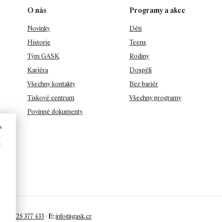
O nás
Programy a akce
Novinky
Děti
Historie
Teens
Tým GASK
Rodiny
Kariéra
Dospělí
Všechny kontakty
Bez bariér
Tiskové centrum
Všechny programy
Povinné dokumenty
s
u
t
+420 725 377 433
·
E:
info@gask.cz