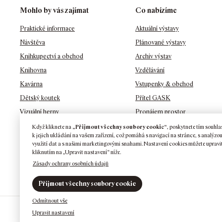
Mohlo by vás zajímat
Co nabízíme
Praktické informace
Aktuální výstavy
Návštěva
Plánované výstavy
Knihkupectví a obchod
Archiv výstav
Knihovna
Vzdělávání
Kavárna
Vstupenky & obchod
Dětský koutek
Přítel GASK
Vizuální herny
Pronájem prostor
Zahrady
Penzion GASK
Když kliknete na
„Přijmout všechny soubory cookie“
, poskytnete tím souhla
k jejich ukládání na vašem zařízení, což pomáhá s navigací na stránce, s analýzo
Ochrana osobních údajů
využití dat a s našimi marketingovými snahami. Nastavení cookies můžete upravi
kliknutím na „Upravit nastavení“ níže.
Zásady ochrany osobních údajů
Přijmout všechny soubory cookie
Odmítnout vše
Upravit nastavení
©
2026
GASK
Kutná Hora · Barborská 51–53, 284 01 Kutná Hora ·
Tel: