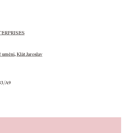
TERPRISES
é umění
,
Klát Jaroslav
33/A9