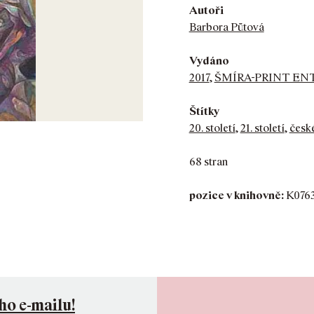
Autoři
Barbora Půtová
Vydáno
2017
,
ŠMÍRA-PRINT EN
Štítky
20. století
,
21. století
,
česk
68 stran
pozice v knihovně:
K076
ho e-mailu!