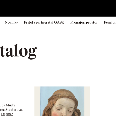
Novinky
Přítel a partnerství GASK
Pronájem prostor
Penzio
talog
Aleš Mudra
,
rea Steckerová
,
,
Dagmar