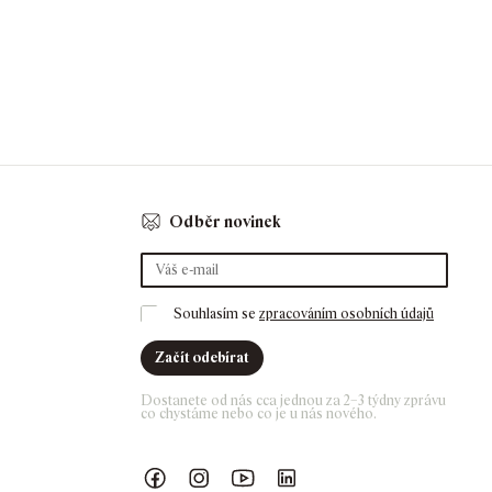
Odběr novinek
Souhlasím se 
zpracováním osobních údajů
Začít odebírat
Dostanete od nás cca jednou za 2–3 týdny zprávu 
co chystáme nebo co je u nás nového. 
Náš Facebook
GASK Instagram
GASK YouTube kanál
GASK LinkedIn