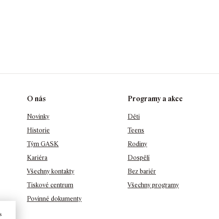
O nás
Programy a akce
Novinky
Děti
Historie
Teens
Tým GASK
Rodiny
Kariéra
Dospělí
Všechny kontakty
Bez bariér
Tiskové centrum
Všechny programy
Povinné dokumenty
s