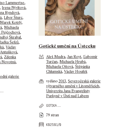
iso Lammertse
,
,
Irena Nývltová
,
ana Ryndová
,
vá
,
Libor Šturc
,
,
Marek Kotrlý
,
vá
,
Michaela
a Pejčochová
,
ndřej Škrabal
,
Radka Šefců
,
Gotické umění na Ústecku
ská
,
Václav
 Antušková
,
Aleš Mudra
,
Jan Royt
,
Ľubomír
vá
,
Zdenka
Turčan
,
Michaela Hrubá
,
a Novotná
,
Michaela Ottová
,
Štěpánka
Chlumská
,
Václav Houfek
odní galerie
vydáno
2013
,
Severočeská galerie
výtvarného umění v Litoměřicích
,
…
Univerzita Jana Evangelisty
Purkyně v Ústí nad Labem
…
gotika
79 stran
k02501/0