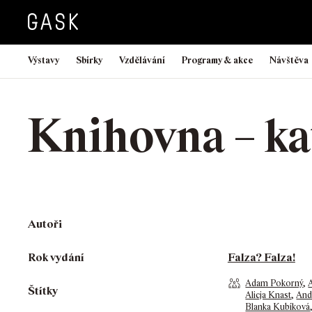
Výstavy
Sbírky
Vzdělávání
Programy & akce
Návštěva
Knihovna – ka
Autoři
Rok vydání
Falza? Falza!
Adam Pokorný
,
Štítky
Alicja Knast
,
And
Blanka Kubíková