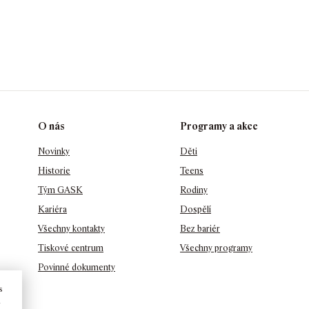
O nás
Programy a akce
Novinky
Děti
Historie
Teens
Tým GASK
Rodiny
Kariéra
Dospělí
Všechny kontakty
Bez bariér
Tiskové centrum
Všechny programy
Povinné dokumenty
s
u