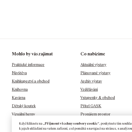
Mohlo by vás zajímat
Co nabízíme
Praktické informace
Aktuální výstavy
Návštěva
Plánované výstavy
Knihkupectví a obchod
Archiv výstav
Knihovna
Vzdělávání
Kavárna
Vstupenky & obchod
Dětský koutek
Přítel GASK
Vizuální herny
Pronájem prostor
Zahrady
Penzion GASK
Když kliknete na
„Přijmout všechny soubory cookie“
, poskytnete tím souhla
k jejich ukládání na vašem zařízení, což pomáhá s navigací na stránce, s analýzo
Ochrana osobních údajů