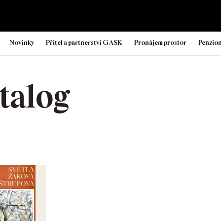
Novinky
Přítel a partnerství GASK
Pronájem prostor
Penzio
talog