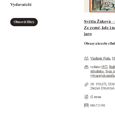
Vydavatelé
Světla Žáková –
Obnovit filtry
Ze země, kde i n
jaro
Obrazy a kresby z Bu
Vladimír Fiala
,
Vl
vydáno
1977
,
Bulh
středisko
,
Svaz č
výtvarných uměl
,
20. století
česk
žáková štrupová
12 stran
k04717/a5