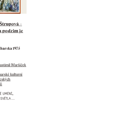
 Štrupová –
a podzim je
lharska 1975
astimil Maršíček
arské kulturní
eských
ců
,
é umění
…
 světla