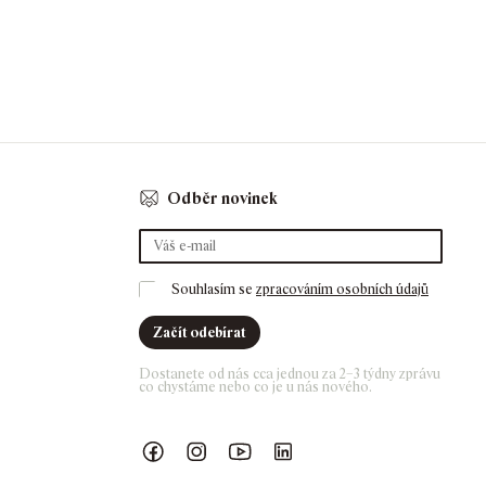
Odběr novinek
Souhlasím se 
zpracováním osobních údajů
Začít odebírat
Dostanete od nás cca jednou za 2–3 týdny zprávu 
co chystáme nebo co je u nás nového. 
Náš Facebook
GASK Instagram
GASK YouTube kanál
GASK LinkedIn