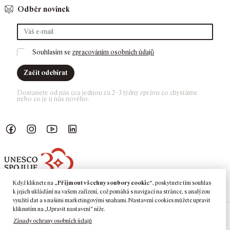
Odběr novinek
Souhlasím se 
zpracováním osobních údajů
Začít odebírat
Dostanete od nás cca jednou za 2–3 týdny zprávu co chystáme 
nebo co je u nás nového. 
Náš Facebook
GASK Instagram
GASK YouTube kanál
GASK LinkedIn
Když kliknete na
„Přijmout všechny soubory cookie“
, poskytnete tím souhlas
k jejich ukládání na vašem zařízení, což pomáhá s navigací na stránce, s analýzou
využití dat a s našimi marketingovými snahami. Nastavení cookies můžete upravit
kliknutím na „Upravit nastavení“ níže.
Zásady ochrany osobních údajů
©
2026
GASK
Kutná Hora · Barborská 51–53, 284 01 Kutná Hora ·
Tel:
+420