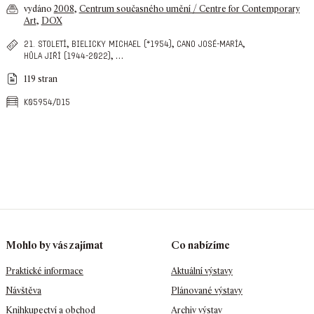
vydáno
2008
,
Centrum současného umění / Centre for Contemporary
Art
,
DOX
,
,
,
21. století
bielicky michael (*1954)
cano josé-maría
,
…
hůla jiří (1944-2022)
119 stran
k05954/d15
Mohlo by vás zajímat
Co nabízíme
Praktické informace
Aktuální výstavy
Návštěva
Plánované výstavy
Knihkupectví a obchod
Archiv výstav