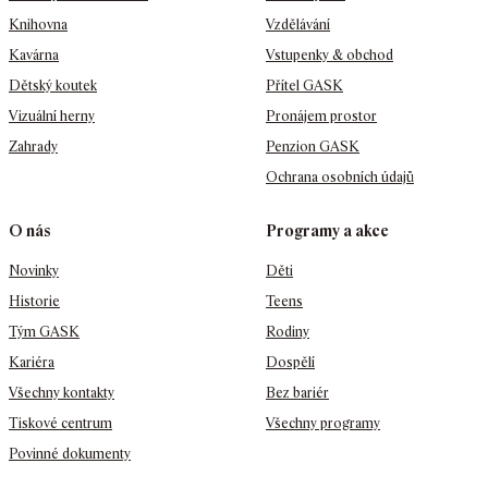
Knihovna
Vzdělávání
Kavárna
Vstupenky & obchod
Dětský koutek
Přítel GASK
Vizuální herny
Pronájem prostor
Zahrady
Penzion GASK
Ochrana osobních údajů
O nás
Programy a akce
Novinky
Děti
Historie
Teens
Tým GASK
Rodiny
Kariéra
Dospělí
Všechny kontakty
Bez bariér
Tiskové centrum
Všechny programy
Povinné dokumenty