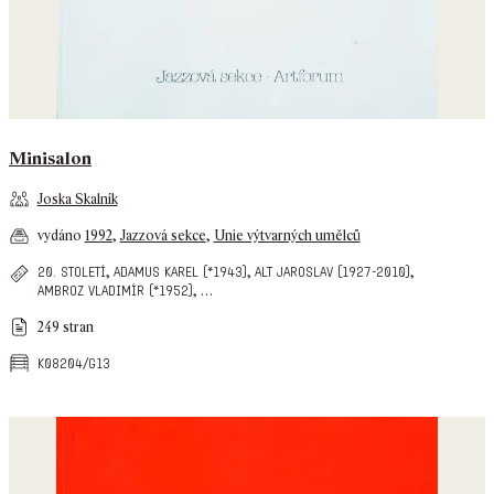
Minisalon
Joska Skalník
vydáno
1992
,
Jazzová sekce
,
Unie výtvarných umělců
,
,
,
20. století
adamus karel (*1943)
alt jaroslav (1927-2010)
,
…
ambroz vladimír (*1952)
249 stran
k08204/g13