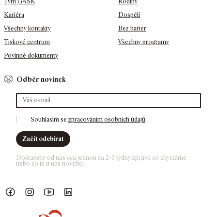
Tým GASK
Rodiny
Kariéra
Dospělí
Všechny kontakty
Bez bariér
Tiskové centrum
Všechny programy
Povinné dokumenty
Odběr novinek
Souhlasím se 
zpracováním osobních údajů
Začít odebírat
Dostanete od nás cca jednou za 2–3 týdny zprávu co chystáme 
nebo co je u nás nového. 
Náš Facebook
GASK Instagram
GASK YouTube kanál
GASK LinkedIn