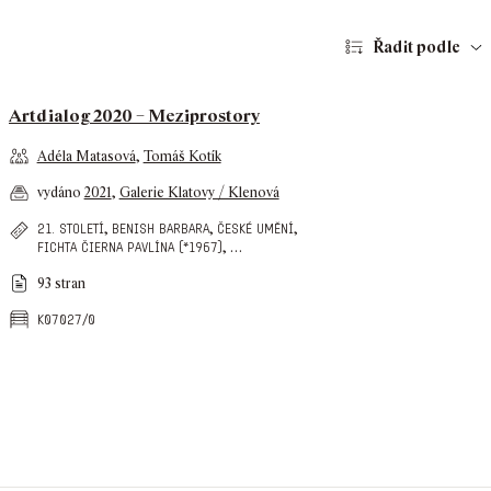
Řadit podle
Artdialog 2020 – Meziprostory
Adéla Matasová
,
Tomáš Kotík
vydáno
2021
,
Galerie Klatovy / Klenová
,
,
,
21. století
benish barbara
české umění
,
…
fichta čierna pavlína (*1967)
93 stran
k07027/0