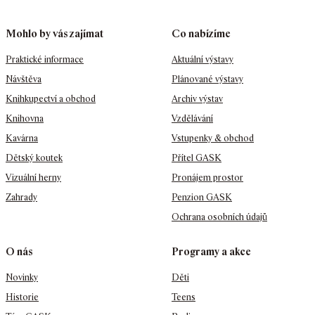
Mohlo by vás zajímat
Co nabízíme
Praktické informace
Aktuální výstavy
Návštěva
Plánované výstavy
Knihkupectví a obchod
Archiv výstav
Knihovna
Vzdělávání
Kavárna
Vstupenky & obchod
Dětský koutek
Přítel GASK
Vizuální herny
Pronájem prostor
Zahrady
Penzion GASK
Ochrana osobních údajů
O nás
Programy a akce
Novinky
Děti
Historie
Teens