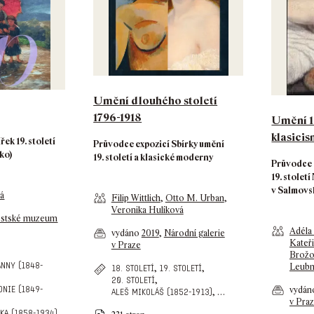
Umění dlouhého století
1796-1918
Umění 19
klasici
ek 19. století
Průvodce expozicí Sbírky umění
ko)
19. století a klasické moderny
Průvodce 
19. stolet
v Salmovs
vá
Filip Wittlich
,
Otto M. Urban
,
Veronika Hulíková
stské muzeum
Adéla
vydáno
2019
,
Národní galerie
Kateř
v Praze
Brožo
nny (1848-
Leubn
,
,
18. století
19. století
,
20. století
vydá
onie (1849-
,
…
aleš mikoláš (1852-1913)
v Pra
,
ka (1858-1934)