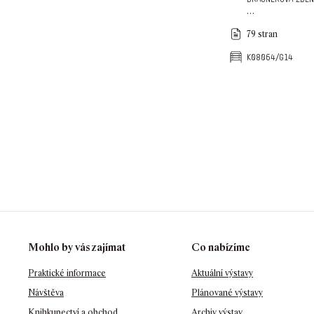
…
79 stran
k08064/g14
Mohlo by vás zajímat
Co nabízíme
Praktické informace
Aktuální výstavy
Návštěva
Plánované výstavy
Knihkupectví a obchod
Archiv výstav