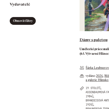
Vydavatelé
Obnovit filtry
Dámy s paletou
Umělecké práce malíř
(65. Výtvarné Hlinec
Šárka Leubnero
vydáno
2024
,
Mě
a galerie Hlinsko
,
19. století
assenbaumová fa
,
1904)
brandeisová ant
,
1926)
braunerová zden