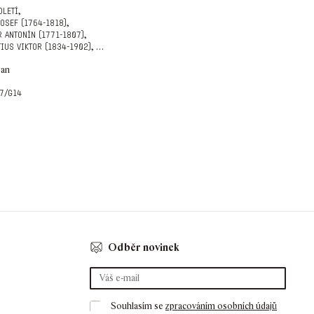
,
oletí
,
josef (1764-1818)
,
r antonín (1771-1807)
,
…
tius viktor (1834-1902)
ran
7/g14
Odběr novinek
Souhlasím se 
zpracováním osobních údajů