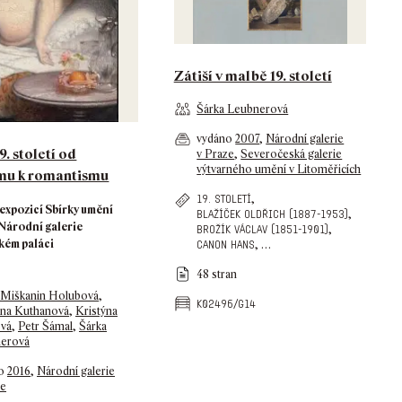
Zátiší v malbě 19. století
Šárka Leubnerová
vydáno
2007
,
Národní galerie
. století od
v Praze
,
Severočeská galerie
výtvarného umění v Litoměřicích
smu k romantismu
,
19. století
expozicí Sbírky umění
,
blažíček oldřich (1887-1953)
í Národní galerie
,
brožík václav (1851-1901)
kém paláci
,
…
canon hans
48 stran
 Miškanin Holubová
,
k02496/g14
ina Kuthanová
,
Kristýna
vá
,
Petr Šámal
,
Šárka
erová
no
2016
,
Národní galerie
ze