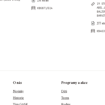
231 stran
19. st
abel 
k06071/g14
balze
barvi
277 st
k0463
O nás
Programy a akce
Novinky
Děti
Historie
Teens
Tým GASK
Rodiny