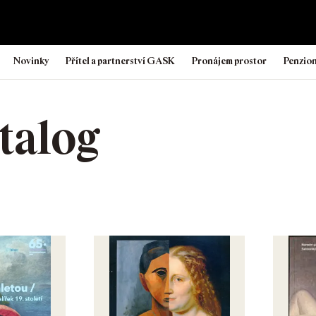
Novinky
Přítel a partnerství GASK
Pronájem prostor
Penzio
talog