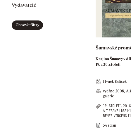
Vydavatelé
Obnovit filtry
Šumavské prom
Krajina Šumavy v dí
19. a 20. století
Hynek Rulíšek
vydáno
2008
,
Al
galerie
,
19. století
20. 
alt franz (1821-
beneš vincenc (
54 stran