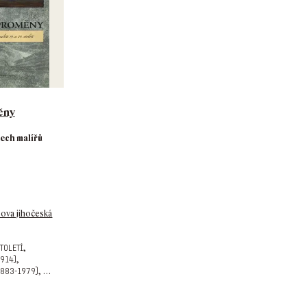
ěny
lech malířů
šova jihočeská
,
století
,
1914)
,
…
1883-1979)