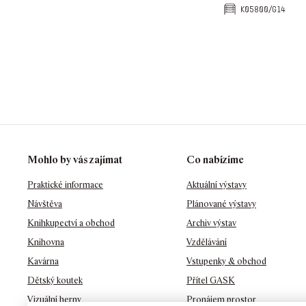
k05800/g14
Mohlo by vás zajímat
Co nabízíme
Praktické informace
Aktuální výstavy
Návštěva
Plánované výstavy
Knihkupectví a obchod
Archiv výstav
Knihovna
Vzdělávání
Kavárna
Vstupenky & obchod
Dětský koutek
Přítel GASK
Vizuální herny
Pronájem prostor