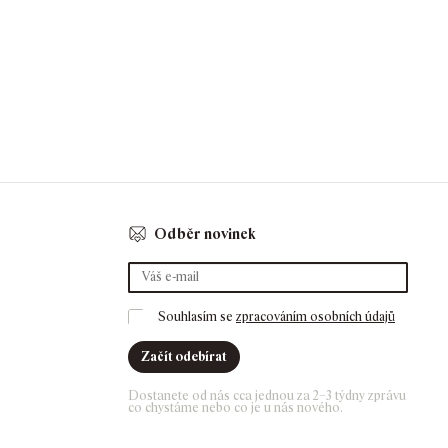
Odběr novinek
Souhlasím se 
zpracováním osobních údajů
Začít odebírat
Dostanete od nás cca jednou za 2–3 týdny zprávu 
co chystáme nebo co je u nás nového. 