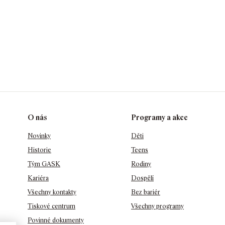
O nás
Programy a akce
Novinky
Děti
Historie
Teens
Tým GASK
Rodiny
Kariéra
Dospělí
Všechny kontakty
Bez bariér
Tiskové centrum
Všechny programy
Povinné dokumenty