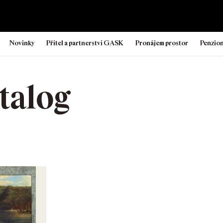
Novinky
Přítel a partnerství GASK
Pronájem prostor
Penzio
talog