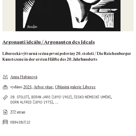
Argonauti ideálu / Argonauten des Ideals
Liberecká výtvarná scéna první poloviny 20. století / Die Reichenberger
Kunstszene in der ersten Hälfte des 20. Jahrhunderts
Anna Habánová
vydáno
2025
,
Arbor vitae
,
Oblastní galerie Liberec
,
,
,
20. století
beran jaro (1892-1962)
česko-německé umění
,
…
dorn alfred (1892-1975)
272 stran
k08430/c12