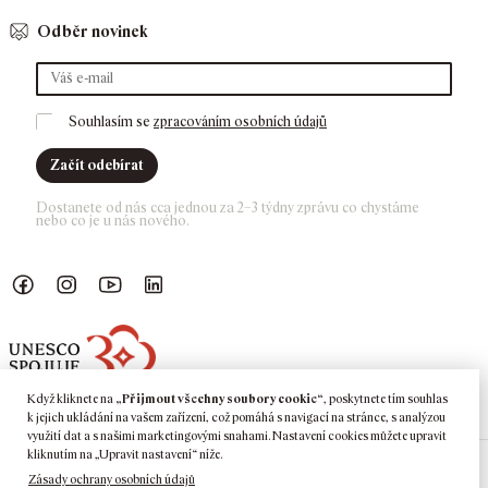
Odběr novinek
Souhlasím se 
zpracováním osobních údajů
Začít odebírat
Dostanete od nás cca jednou za 2–3 týdny zprávu co chystáme 
nebo co je u nás nového. 
Náš Facebook
GASK Instagram
GASK YouTube kanál
GASK LinkedIn
Když kliknete na
„Přijmout všechny soubory cookie“
, poskytnete tím souhlas
k jejich ukládání na vašem zařízení, což pomáhá s navigací na stránce, s analýzou
využití dat a s našimi marketingovými snahami. Nastavení cookies můžete upravit
kliknutím na „Upravit nastavení“ níže.
Zásady ochrany osobních údajů
©
2026
GASK
Kutná Hora · Barborská 51–53, 284 01 Kutná Hora ·
Tel:
+420