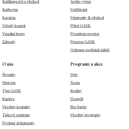
Knihkupectví a obchod
Archiv výstav
Knihovna
Vzdělávání
Kavárna
Vstupenky & obchod
Dětský koutek
Přítel GASK
Vizuální herny
Pronájem prostor
Zahrady
Penzion GASK
Ochrana osobních údajů
O nás
Programy a akce
Novinky
Děti
Historie
Teens
Tým GASK
Rodiny
Kariéra
Dospělí
Všechny kontakty
Bez bariér
Tiskové centrum
Všechny programy
Povinné dokumenty