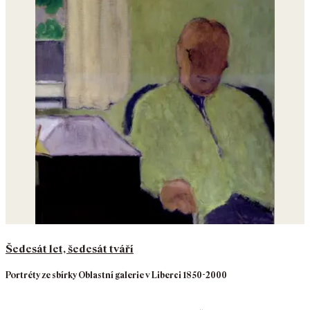
Šedesát let, šedesát tváří
Portréty ze sbírky Oblastní galerie v Liberci 1850-2000