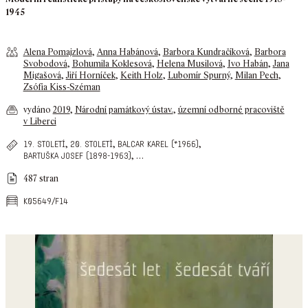
1945
Alena Pomajzlová
,
Anna Habánová
,
Barbora Kundračíková
,
Barbora
Svobodová
,
Bohumila Koklesová
,
Helena Musilová
,
Ivo Habán
,
Jana
Migašová
,
Jiří Horníček
,
Keith Holz
,
Lubomír Spurný
,
Milan Pech
,
Zsófia Kiss-Széman
vydáno
2019
,
Národní památkový ústav.
,
územní odborné pracoviště
v Liberci
,
,
,
19. století
20. století
balcar karel (*1966)
,
…
bartuška josef (1898-1963)
487 stran
k05649/f14