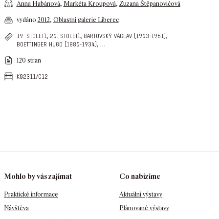
Anna Habánová
,
Markéta Kroupová
,
Zuzana Štěpanovičová
vydáno
2012
,
Oblastní galerie Liberec
,
,
,
19. století
20. století
bartovský václav (1903-1961)
,
…
boettinger hugo (1880-1934)
120 stran
k02311/g12
Mohlo by vás zajímat
Co nabízíme
Praktické informace
Aktuální výstavy
Návštěva
Plánované výstavy