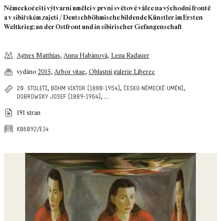
Německočeští výtvarní umělci v první světové válce na východní frontě
a v sibiřském zajetí / Deutschböhmische bildende Künstler im Ersten
Weltkrieg: an der Ostfront und in sibirischer Gefangenschaft
Agnes Matthias
,
Anna Habánová
,
Lena Radauer
vydáno
2015
,
Arbor vitae
,
Oblastní galerie Liberec
,
,
,
20. století
böhm viktor (1880-1954)
česko-německé umění
,
…
dobrowsky josef (1889-1964)
191 stran
k06092/e14