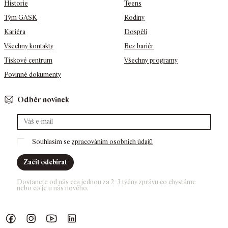
Historie
Teens
Tým GASK
Rodiny
Kariéra
Dospělí
Všechny kontakty
Bez bariér
Tiskové centrum
Všechny programy
Povinné dokumenty
Odběr novinek
Souhlasím se 
zpracováním osobních údajů
Začít odebírat
Dostanete od nás cca jednou za 2–3 týdny zprávu co chystáme 
nebo co je u nás nového. 
Náš Facebook
GASK Instagram
GASK YouTube kanál
GASK LinkedIn