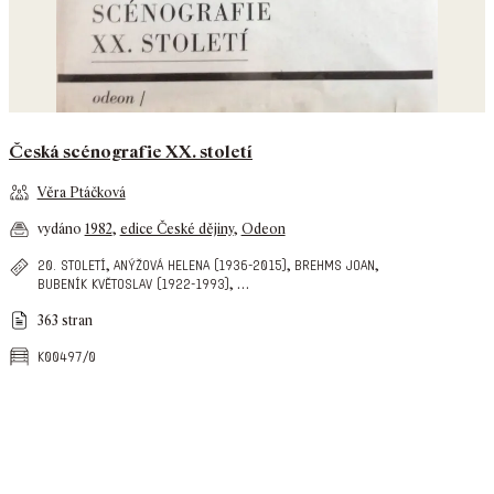
Česká scénografie XX. století
Věra Ptáčková
vydáno
1982
,
edice České dějiny
,
Odeon
,
,
,
20. století
anýžová helena (1936-2015)
brehms joan
,
…
bubeník květoslav (1922-1993)
363 stran
k00497/0