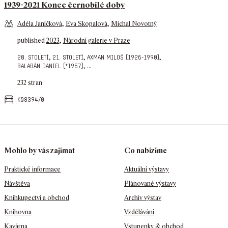
1939-2021 Konec černobílé doby
Adéla Janíčková
,
Eva Skopalová
,
Michal Novotný
published
2023
,
Národní galerie v Praze
,
,
,
20. století
21. století
axman miloš (1926-1990)
,
...
balabán daniel (*1957)
232 stran
k08394/0
Mohlo by vás zajímat
Co nabízíme
Praktické informace
Aktuální výstavy
Návštěva
Plánované výstavy
Knihkupectví a obchod
Archiv výstav
Knihovna
Vzdělávání
Kavárna
Vstupenky & obchod