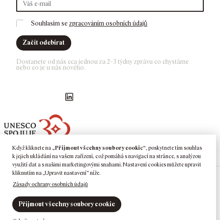
Souhlasím se 
zpracováním osobních údajů
Začít odebírat
Dostanete od nás cca jednou za 2–3 týdny zprávu co chystáme 
nebo co je u nás nového. 
Náš Facebook
GASK Instagram
GASK YouTube kanál
GASK LinkedIn
Když kliknete na
„Přijmout všechny soubory cookie“
, poskytnete tím souhlas
k jejich ukládání na vašem zařízení, což pomáhá s navigací na stránce, s analýzou
využití dat a s našimi marketingovými snahami. Nastavení cookies můžete upravit
kliknutím na „Upravit nastavení“ níže.
Zásady ochrany osobních údajů
©
2026
GASK
Kutná Hora · Barborská 51–53, 284 01 Kutná Hora ·
Tel:
+420
725 377 433
·
E:
info@gask.cz
Přijmout všechny soubory cookie
Podporovatelé a partneři