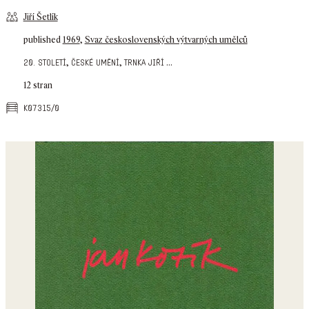
Jiří Šetlík
published
1969
,
Svaz československých výtvarných umělců
,
,
...
20. století
české umění
trnka jiří
12 stran
k07315/0