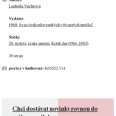
Ludmila Vachtová
Vydáno
1968
,
Svaz československých výtvarných umělců
Štítky
20. století
,
české umění
,
Kotík Jan (1916-2002)
30 stran
pozice v knihovně:
K05522/G4
Chci dostávat novinky rovnou do