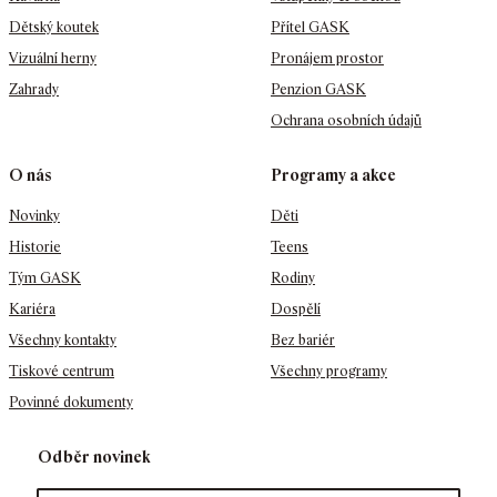
Dětský koutek
Přítel GASK
Vizuální herny
Pronájem prostor
Zahrady
Penzion GASK
Ochrana osobních údajů
O nás
Programy a akce
Novinky
Děti
Historie
Teens
Tým GASK
Rodiny
Kariéra
Dospělí
Všechny kontakty
Bez bariér
Tiskové centrum
Všechny programy
Povinné dokumenty
Odběr novinek