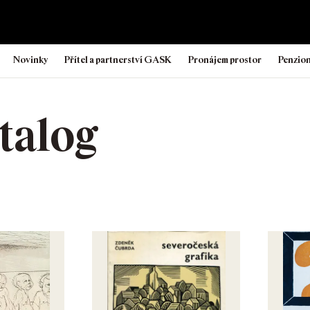
Novinky
Přítel a partnerství GASK
Pronájem prostor
Penzio
talog