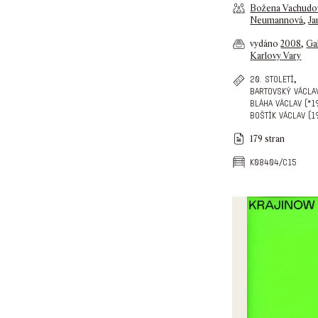
Božena Vachudo
Neumannová
,
Ja
vydáno
2008
,
Ga
Karlovy Vary
,
20. století
bartovský václa
bláha václav (*1
boštík václav (1
179 stran
k08404/c15