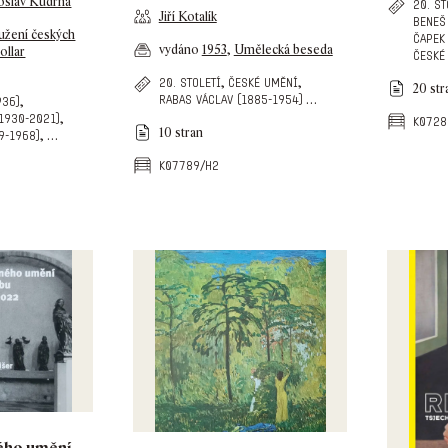
oslav Kudrna
20. st
Jiří Kotalík
beneš
užení českých
čapek
vydáno
1953
,
Umělecká beseda
ollar
české
,
,
20. století
české umění
20 str
…
rabas václav (1885-1954)
,
936)
,
(1930-2021)
k0728
10 stran
,
…
9-1968)
k07789/h2
ého umění