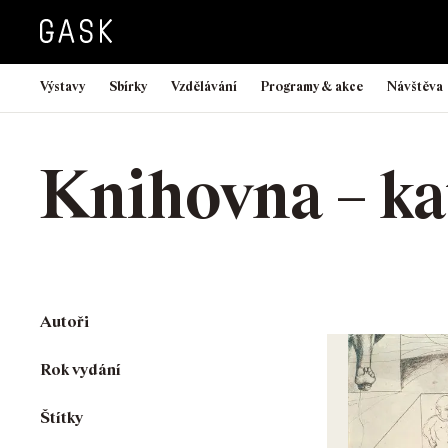
Výstavy
Sbírky
Vzdělávání
Programy & akce
Návštěva
Knihovna – ka
Autoři
Rok vydání
Štítky