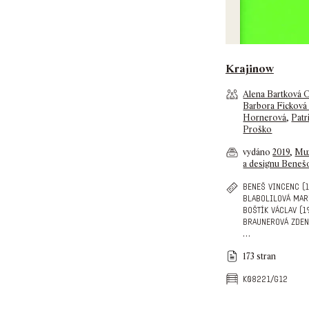
Krajinow
Alena Bartková 
Barbora Ficková 
Hornerová
,
Patr
Proško
vydáno
2019
,
Mu
a designu Beneš
beneš vincenc (
blabolilová mar
boštík václav (1
braunerová zden
…
173 stran
k08221/g12