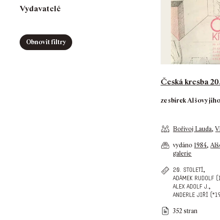
Vydavatelé
Obnovit filtry
Česká kresba 20.
ze sbírek Alšovy jih
Bořivoj Lauda
,
V
vydáno
1984
,
Alš
galerie
,
20. století
adámek rudolf (
,
alex adolf j.
anderle jiří (*1
352 stran