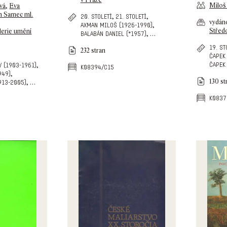
Miloš
vá
,
Eva
n Samec ml.
,
,
20. století
21. století
vydá
,
axman miloš (1926-1990)
Střed
lerie umění
,
…
balabán daniel (*1957)
19. st
232 stran
čapek
,
čapek
v (1903-1961)
k08394/c15
,
949)
130 st
,
…
913-2005)
k0837