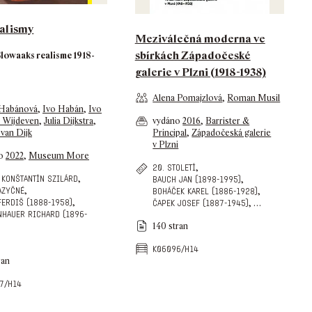
alismy
Meziválečná moderna ve
sbírkách Západočeské
lowaaks realisme 1918-
galerie v Plzni (1918-1938)
Alena Pomajzlová
,
Roman Musil
Habánová
,
Ivo Habán
,
Ivo
e Wijdeven
,
Julia Dijkstra
,
vydáno
2016
,
Barrister &
van Dijk
Principal
,
Západočeská galerie
v Plzni
no
2022
,
Museum More
,
20. století
,
 konštantín szilárd
,
bauch jan (1898-1995)
,
azyčné
,
boháček karel (1886-1928)
,
ferdiš (1888-1958)
,
…
čapek josef (1887-1945)
nhauer richard (1896-
140 stran
k06096/h14
ran
7/h14