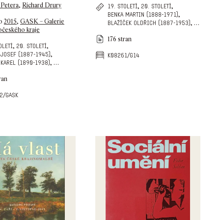
 Petera
,
Richard Drury
,
,
19. století
20. století
,
benka martin (1888-1971)
no
2015
,
GASK – Galerie
,
…
blažíček oldřich (1887-1953)
očeského kraje
176 stran
,
,
oletí
20. století
,
 josef (1887-1945)
k08261/g14
,
…
 karel (1890-1938)
ran
2/gask