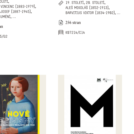
,
oletí
,
,
19. století
20. století
,
 vincenc (1883-1979)
,
aleš mikoláš (1852-1913)
,
 josef (1887-1945)
,
…
barvitius viktor (1834-1902)
,
…
 umění
256 stran
an
k07214/c14
5/g2