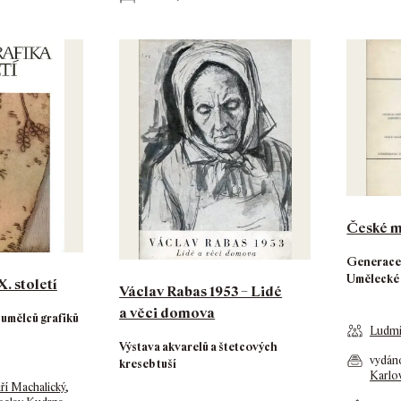
České ma
Generace 
Umělecké
. století
Václav Rabas 1953 – Lidé
a věci domova
 umělců grafiků
Ludmi
Výstava akvarelů a štetcových
vydá
kreseb tuší
Karlo
iří Machalický
,