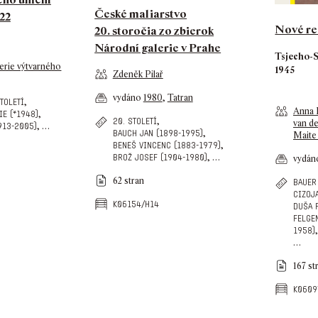
České maliarstvo
22
Nové re
20. storočia zo zbierok
Národní galerie v Prahe
Tsjecho-S
erie výtvarného
1945
Zdeněk Pilař
vydáno
1980
,
Tatran
,
století
Anna 
,
ie (*1948)
,
20. století
van d
,
…
913-2005)
,
bauch jan (1898-1995)
Maite 
,
beneš vincenc (1883-1979)
,
…
brož josef (1904-1980)
vydá
62 stran
bauer
cizoj
k06154/h14
duša 
felge
,
1958)
…
167 st
k0609