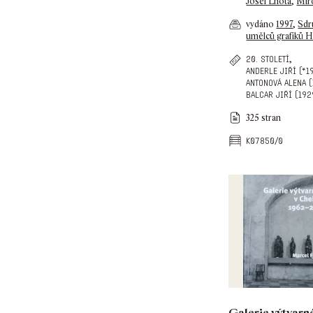
Josef Lhota
,
Mir
vydáno
1997
,
Sdr
umělců grafiků H
,
20. století
anderle jiří (*1
antonová alena 
balcar jiří (192
325 stran
k07850/0
Galerie výtvarn