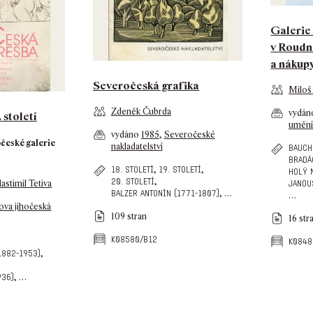
Galerie
v Roudni
a nákup
Severočeská grafika
Miloš
Zdeněk Čubrda
vydá
 století
umění
vydáno
1985
,
Severočeské
očeské galerie
nakladatelství
bauch
bradá
,
,
18. století
19. století
holý 
,
20. století
lastimil Tetiva
janou
,
…
balzer antonín (1771-1807)
…
ova jihočeská
109 stran
16 str
k08580/b12
k0848
,
1882-1953)
,
…
936)