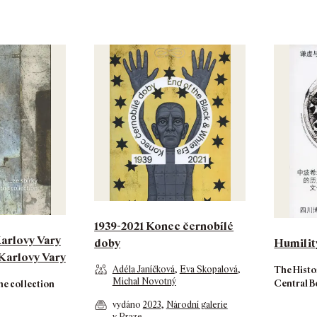
1939-2021 Konec černobílé
arlovy Vary
Humilit
doby
 Karlovy Vary
Adéla Janíčková
,
Eva Skopalová
,
The Histo
Michal Novotný
Central 
he collection
vydáno
2023
,
Národní galerie
v Praze