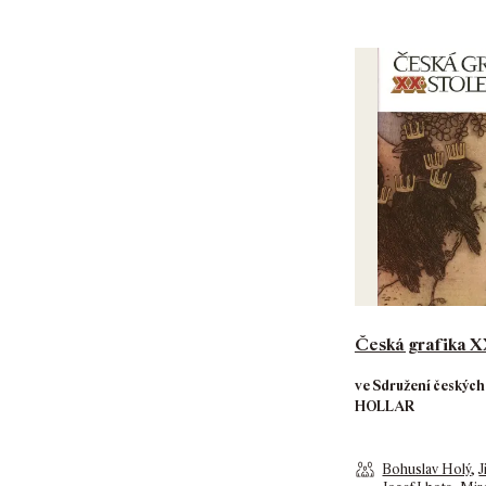
Česká grafika XX
ve Sdružení českých
HOLLAR
Bohuslav Holý
,
J