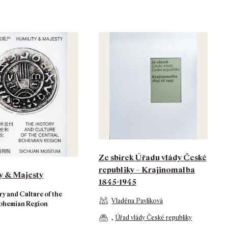
Ze sbírek Úřadu vlády České
republiky – Krajinomalba
y & Majesty
1845-1945
ry and Culture of the
Vladěna Pavlíková
Bohemian Region
,
Úřad vlády České republiky