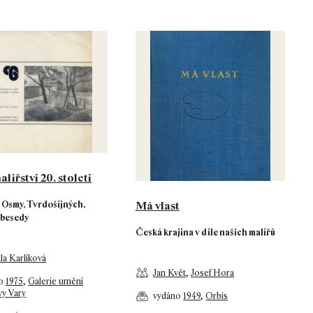
lířství 20. století
Osmy, Tvrdošíjných,
Má vlast
 besedy
Česká krajina v díle našich malířů
la Karlíková
Jan Květ
,
Josef Hora
no
1975
,
Galerie umění
vy Vary
vydáno
1949
,
Orbis