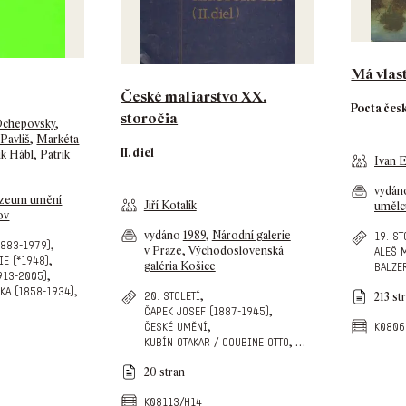
Má vlas
České maliarstvo XX.
Pocta čes
storočia
Ochepovsky
,
Pavliš
,
Markéta
II. diel
ik Hábl
,
Patrik
Ivan 
vydá
zeum umění
Jiří Kotalík
umělc
ov
vydáno
1989
,
Národní galerie
19. st
,
1883-1979)
v Praze
,
Východoslovenská
aleš 
,
ie (*1948)
galéria Košice
balze
,
913-2005)
,
ka (1858-1934)
,
20. století
213 st
,
čapek josef (1887-1945)
,
české umění
k0806
,
…
kubín otakar / coubine otto
20 stran
k08113/h14