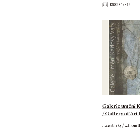
k08584/h12
Galerie umění K
/ Gallery of Art
…ze sbírky / …from t