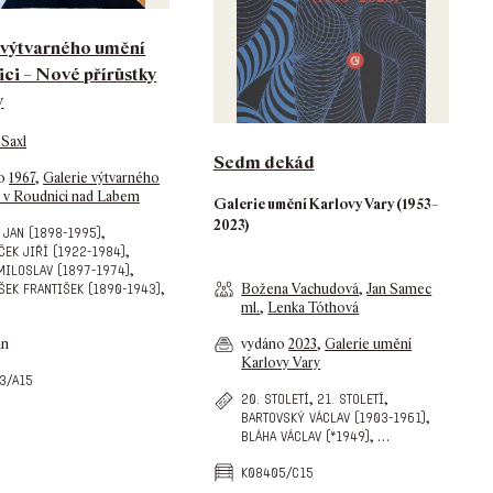
 výtvarného umění
ci – Nové přírůstky
y
 Saxl
Sedm dekád
no
1967
,
Galerie výtvarného
 v Roudnici nad Labem
Galerie umění Karlovy Vary (1953–
2023)
,
 jan (1898-1995)
,
ček jiří (1922-1984)
,
miloslav (1897-1974)
,
Božena Vachudová
,
Jan Samec
šek františek (1890-1943)
ml.
,
Lenka Tóthová
an
vydáno
2023
,
Galerie umění
Karlovy Vary
3/a15
,
,
20. století
21. století
,
bartovský václav (1903-1961)
,
…
bláha václav (*1949)
k08405/c15