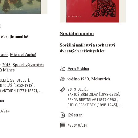
t
Sociální umění
ké krajinomalbě
Sociální malířství a sochařství
dvacátých a třicátých let
Exner
,
Michael Zachař
no
2015
,
Spolek výtvarných
Fero Soldan
ů Mánes
vydáno
1980
,
Melantrich
,
,
oletí
20. století
,
mikoláš (1852-1913)
,
20. století
,
…
r antonín (1771-1807)
,
bartoš břetislav (1893-1926)
,
benda břetislav (1897-1983)
ran
,
…
bidlo františek (1895-1945)
3/g14
124 stran
k08048/e14