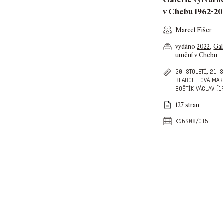
v Chebu 1962-20
Marcel Fišer
vydáno
2022
,
Gal
umění v Chebu
,
20. století
21. 
blabolilová mar
boštík václav (1
127 stran
k06908/c15