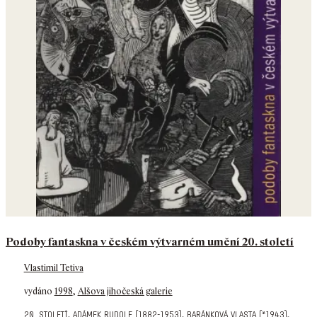
Podoby fantaskna v českém výtvarném umění 20. století
Vlastimil Tetiva
vydáno
1998
,
Alšova jihočeská galerie
,
,
,
20. století
adámek rudolf (1882-1953)
baránková vlasta (*1943)