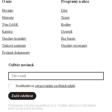
O nás
Programy a akce
Novinky
Děti
Historie
Teens
Tým GASK
Rodiny
Kariéra
Dospělí
Všechny kontakty
Bez bariér
Tiskové centrum
Všechny programy
Povinné dokumenty
Odběr novinek
Souhlasím se 
zpracováním osobních údajů
Začít odebírat
Dostanete od nás cca jednou za 2–3 týdny zprávu co chystáme 
nebo co je u nás nového. 