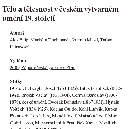
Tělo a tělesnost v českém výtvarném
umění 19. století
Autoři
Aleš Filip
,
Markéta Theinhardt
,
Roman Musil
,
Taťána
Petrasová
Vydáno
2009
,
Západočeská galerie v Plzni
Štítky
19. století
,
Bergler Josef (1753-1829)
,
Bílek František (1872-
1941)
,
Brožík Václav (1851-1901)
,
Čermák Jaroslav (1830-
1878)
,
české umění
,
Dvořák Bohuslav (1867-1951)
,
Hynais
Vojtěch (1854-1925)
,
Kocian Quido
,
Kohl Ludvík
,
Kupka
František
,
Lerch Lev
,
Mandl Josef
,
Mařatka Josef
,
Max
Gabriel von
,
Messerschmidt František Xaver
,
Myslbek