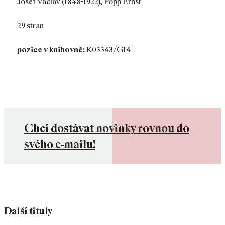
Josef Václav (1848-1922)
,
Popp Ernst
29 stran
pozice v knihovně:
K03343/G14
Chci dostávat novinky rovnou do
svého e-mailu!
Další tituly