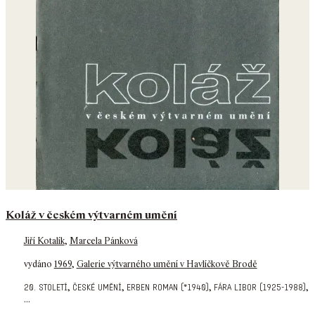
Koláž v českém výtvarném umění
Jiří Kotalík
,
Marcela Pánková
vydáno
1969
,
Galerie výtvarného umění v Havlíčkově Brodě
,
,
,
,
20. století
české umění
erben roman (*1940)
fára libor (1925-1988)
...