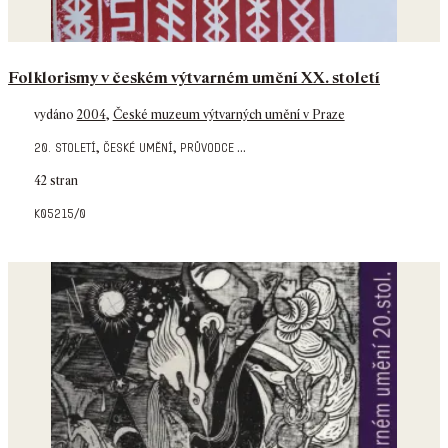
Folklorismy v českém výtvarném umění XX. století
vydáno
2004
,
České muzeum výtvarných umění v Praze
,
,
...
20. století
české umění
průvodce
42 stran
k05215/0