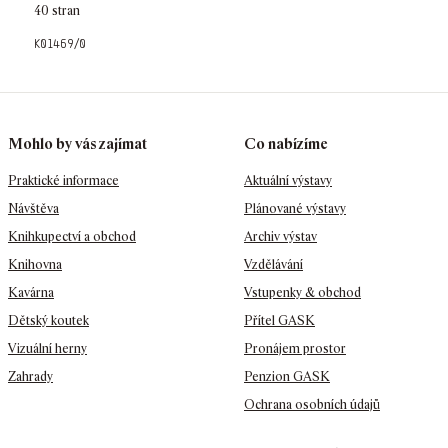
40 stran
k01469/0
Mohlo by vás zajímat
Co nabízíme
Praktické informace
Aktuální výstavy
Návštěva
Plánované výstavy
Knihkupectví a obchod
Archiv výstav
Knihovna
Vzdělávání
Kavárna
Vstupenky & obchod
Dětský koutek
Přítel GASK
Vizuální herny
Pronájem prostor
Zahrady
Penzion GASK
Ochrana osobních údajů