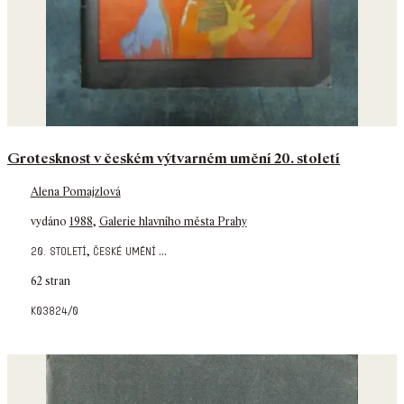
Grotesknost v českém výtvarném umění 20. století
Alena Pomajzlová
vydáno
1988
,
Galerie hlavního města Prahy
,
...
20. století
české umění
62 stran
k03824/0