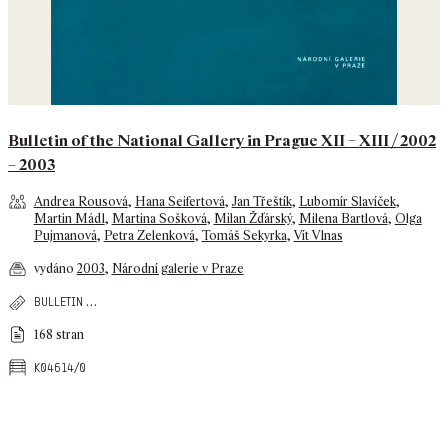
Bulletin of the National Gallery in Prague XII – XIII / 2002
– 2003
Andrea Rousová
,
Hana Seifertová
,
Jan Třeštík
,
Lubomír Slavíček
,
Martin Mádl
,
Martina Sošková
,
Milan Žďárský
,
Milena Bartlová
,
Olga
Pujmanová
,
Petra Zelenková
,
Tomáš Sekyrka
,
Vít Vlnas
vydáno
2003
,
Národní galerie v Praze
…
bulletin
168 stran
k04614/0