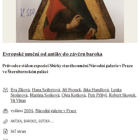
Evropské umění od antiky do závěru baroka
Průvodce stálou expozicí Sbírky starého umění Národní galerie v Praze
ve Šternbernském paláci
Eva Zíková
,
Hana Seifertová
,
Jiří Fronek
,
Jitka Handlová
,
Lenka
Stolárová
,
Martina Sošková
,
Olga Kotková
,
Petr Přibyl
,
Robert Skopek
,
Vít Vlnas
vydáno
2004
,
Národní galerie v Praze
,
,
…
antika
baroko
gotika
167 stran