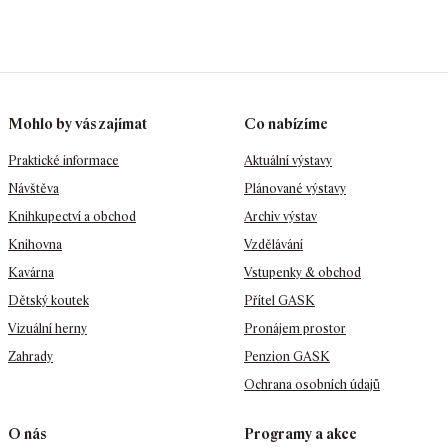
Mohlo by vás zajímat
Co nabízíme
Praktické informace
Aktuální výstavy
Návštěva
Plánované výstavy
Knihkupectví a obchod
Archiv výstav
Knihovna
Vzdělávání
Kavárna
Vstupenky & obchod
Dětský koutek
Přítel GASK
Vizuální herny
Pronájem prostor
Zahrady
Penzion GASK
Ochrana osobních údajů
O nás
Programy a akce