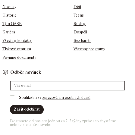
Novinky
Děti
Historie
Teens
Tým GASK
Rodiny
Kariéra
Dospělí
Všechny kontakty
Bez bariér
Tiskové centrum
Všechny programy
Povinné dokumenty
Odběr novinek
Souhlasím se 
zpracováním osobních údajů
Začít odebírat
Dostanete od nás cca jednou za 2–3 týdny zprávu co chystáme 
nebo co je u nás nového. 