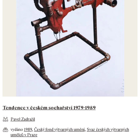
Tendence v českém sochařství 1979-1989
Pavel Zadražil
vydáno
1989
,
Český fond výtvarných umění
,
Svaz českých výtvarných
umělců v Praze