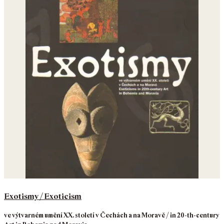
Exotismy / Exoticism
ve výtvarném umění XX. století v Čechách a na Moravě / in 20-th-century