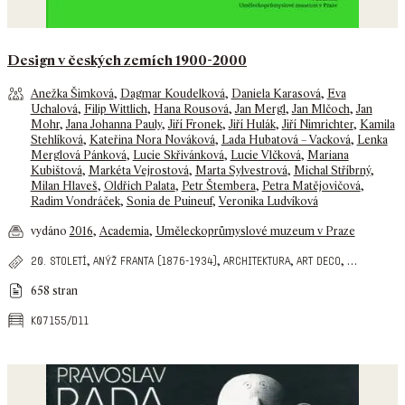
Design v českých zemích 1900-2000
Anežka Šimková
,
Dagmar Koudelková
,
Daniela Karasová
,
Eva
Uchalová
,
Filip Wittlich
,
Hana Rousová
,
Jan Mergl
,
Jan Mlčoch
,
Jan
Mohr
,
Jana Johanna Pauly
,
Jiří Fronek
,
Jiří Hulák
,
Jiří Nimrichter
,
Kamila
Stehlíková
,
Kateřina Nora Nováková
,
Lada Hubatová – Vacková
,
Lenka
Merglová Pánková
,
Lucie Skřivánková
,
Lucie Vlčková
,
Mariana
Kubištová
,
Markéta Vejrostová
,
Marta Sylvestrová
,
Michal Stříbrný
,
Milan Hlaveš
,
Oldřich Palata
,
Petr Štembera
,
Petra Matějovičová
,
Radim Vondráček
,
Sonia de Puineuf
,
Veronika Ludvíková
vydáno
2016
,
Academia
,
Uměleckoprůmyslové muzeum v Praze
,
,
,
,
…
20. století
anýž franta (1876-1934)
architektura
art deco
658 stran
k07155/d11