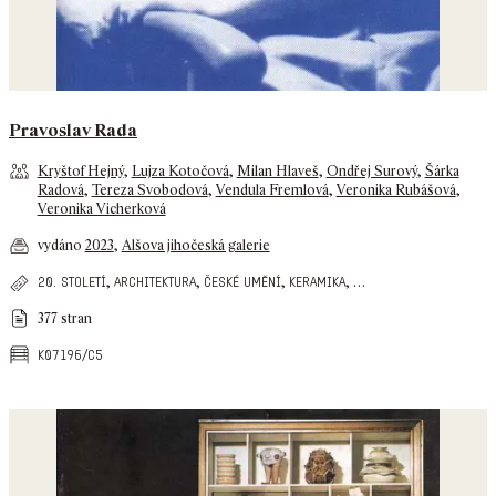
Pravoslav Rada
Kryštof Hejný
,
Lujza Kotočová
,
Milan Hlaveš
,
Ondřej Surový
,
Šárka
Radová
,
Tereza Svobodová
,
Vendula Fremlová
,
Veronika Rubášová
,
Veronika Vicherková
vydáno
2023
,
Alšova jihočeská galerie
,
,
,
,
…
20. století
architektura
české umění
keramika
377 stran
k07196/c5