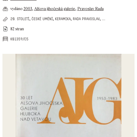
vydáno
2003
,
Alšova jihočeská galerie
,
Pravoslav Rada
,
,
,
,
…
20. století
české umění
keramika
rada pravoslav
82 stran
k01359/c5