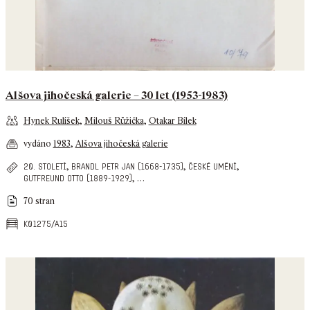
Alšova jihočeská galerie – 30 let (1953-1983)
Hynek Rulíšek
,
Milouš Růžička
,
Otakar Bílek
vydáno
1983
,
Alšova jihočeská galerie
,
,
,
20. století
brandl petr jan (1668-1735)
české umění
,
…
gutfreund otto (1889-1929)
70 stran
k01275/a15