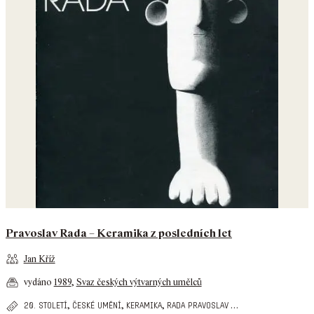
Pravoslav Rada – Keramika z posledních let
Jan Kříž
vydáno
1989
,
Svaz českých výtvarných umělců
,
,
,
…
20. století
české umění
keramika
rada pravoslav