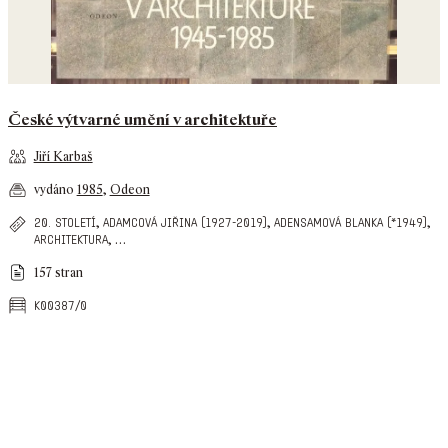
České výtvarné umění v architektuře
Jiří Karbaš
vydáno
1985
,
Odeon
,
,
,
20. století
adamcová jiřina (1927-2019)
adensamová blanka (*1949)
,
…
architektura
157 stran
k00387/0