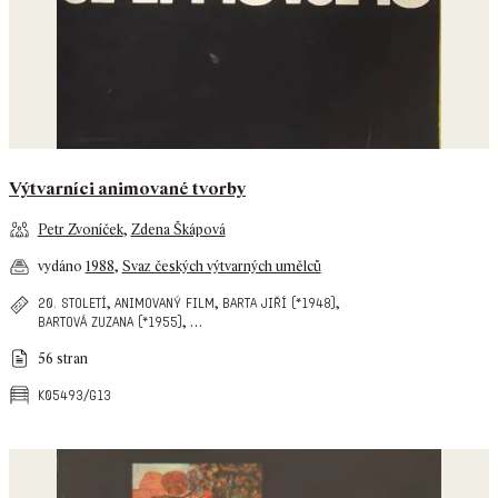
Výtvarníci animované tvorby
Petr Zvoníček
,
Zdena Škápová
vydáno
1988
,
Svaz českých výtvarných umělců
,
,
,
20. století
animovaný film
barta jiří (*1948)
,
…
bartová zuzana (*1955)
56 stran
k05493/g13