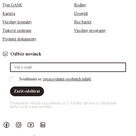
Tým GASK
Rodiny
Kariéra
Dospělí
Všechny kontakty
Bez bariér
Tiskové centrum
Všechny programy
Povinné dokumenty
Odběr novinek
Souhlasím se 
zpracováním osobních údajů
Začít odebírat
Dostanete od nás cca jednou za 2–3 týdny zprávu co chystáme 
nebo co je u nás nového. 
Náš Facebook
GASK Instagram
GASK YouTube kanál
GASK LinkedIn