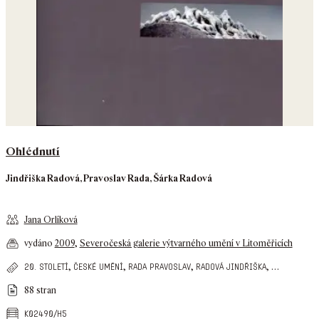
Ohlédnutí
Jindřiška Radová, Pravoslav Rada, Šárka Radová
Jana Orlíková
vydáno
2009
,
Severočeská galerie výtvarného umění v Litoměřicích
,
,
,
,
…
20. století
české umění
rada pravoslav
radová jindřiška
88 stran
k02490/h5