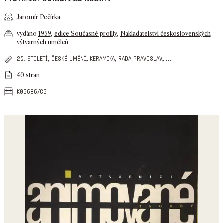
Jaromír Pečírka
vydáno
1959
,
edice Současné profily
,
Nakladatelství československých
výtvarných umělců
,
,
,
,
…
20. století
české umění
keramika
rada pravoslav
40 stran
k06686/c5