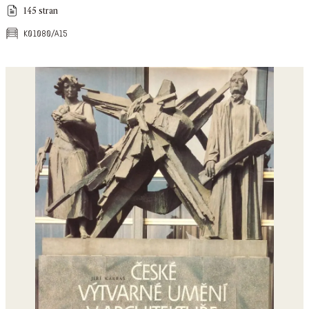
145 stran
k01080/a15