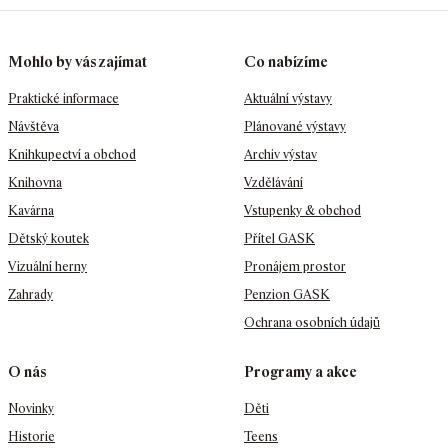
Mohlo by vás zajímat
Co nabízíme
Praktické informace
Aktuální výstavy
Návštěva
Plánované výstavy
Knihkupectví a obchod
Archiv výstav
Knihovna
Vzdělávání
Kavárna
Vstupenky & obchod
Dětský koutek
Přítel GASK
Vizuální herny
Pronájem prostor
Zahrady
Penzion GASK
Ochrana osobních údajů
O nás
Programy a akce
Novinky
Děti
Historie
Teens