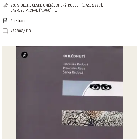
,
,
,
20. století
české umění
chorý rudolf (1921-2007)
,
…
gabriel michal (*1960)
64 stran
k02882/h13