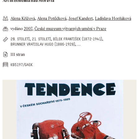
Art in Bohemia nad Moravia
Alena Křížová
,
Alena Potůčková
,
Josef Kandert
,
Ladislava Horňáková
vydáno
2007
,
České muzeum výtvarných umění v Praze
,
,
,
20. století
21. století
bílek františek (1872-1941)
,
…
brunner vratislav hugo (1886-1928)
111 stran
k05197/gask