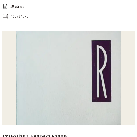
18 stran
k06734/h5
Pravoslav a Jindřiška Radovi