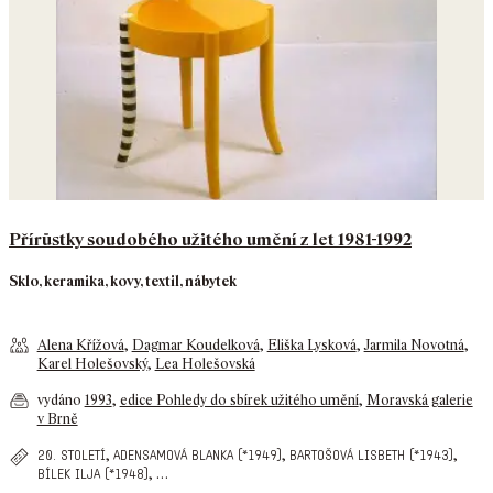
Přírůstky soudobého užitého umění z let 1981-1992
Sklo, keramika, kovy, textil, nábytek
Alena Křížová
,
Dagmar Koudelková
,
Eliška Lysková
,
Jarmila Novotná
,
Karel Holešovský
,
Lea Holešovská
vydáno
1993
,
edice Pohledy do sbírek užitého umění
,
Moravská galerie
v Brně
,
,
,
20. století
adensamová blanka (*1949)
bartošová lisbeth (*1943)
,
…
bílek ilja (*1948)