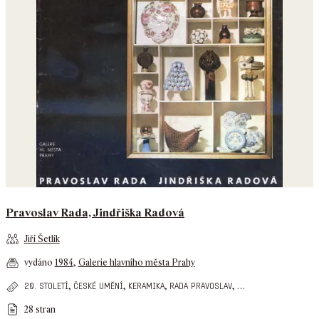
Pravoslav Rada, Jindřiška Radová
Jiří Šetlík
vydáno
1984
,
Galerie hlavního města Prahy
,
,
,
,
…
20. století
české umění
keramika
rada pravoslav
28 stran