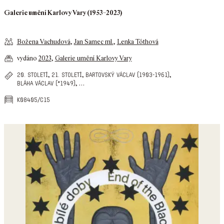
Galerie umění Karlovy Vary (1953–2023)
Božena Vachudová
,
Jan Samec ml.
,
Lenka Tóthová
vydáno
2023
,
Galerie umění Karlovy Vary
,
,
,
20. století
21. století
bartovský václav (1903-1961)
,
…
bláha václav (*1949)
k08405/c15