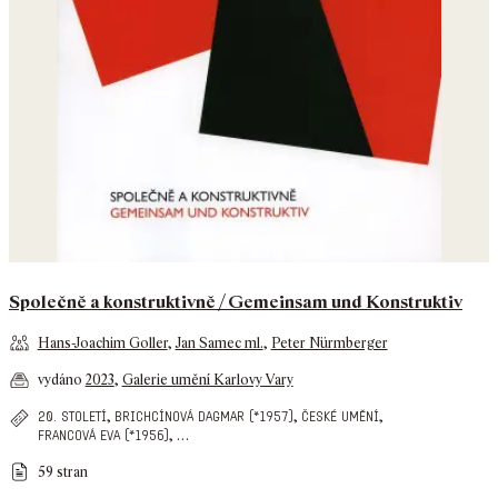
Společně a konstruktivně / Gemeinsam und Konstruktiv
Hans-Joachim Goller
,
Jan Samec ml.
,
Peter Nürmberger
vydáno
2023
,
Galerie umění Karlovy Vary
,
,
,
20. století
brichcínová dagmar (*1957)
české umění
,
…
francová eva (*1956)
59 stran