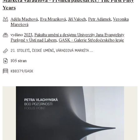
Markéta Váradiová – Prvních padesát let / The First Fifty
Years
Adéla Machová
,
Eva Mrazíková
,
Jiří Valoch
,
Petr Adámek
,
Veronika
Marešová
vydáno
2023
,
Fakulta umění a designu Univerzity Jana Evangelisty
Purkyně v Ústí nad Labem
,
GASK – Galerie Středočeského kraje
,
,
…
21. století
české umění
váradiová markéta
105 stran
k08379/gask