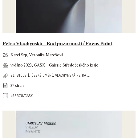
Petra Vlachynská – Bod pozornosti / Focus Point
Karel Srp
,
Veronika Marešová
vydáno
2023
,
GASK – Galerie Středočeského kraje
,
,
…
21. století
české umění
vlachynská petra
27 stran
k08378/gask