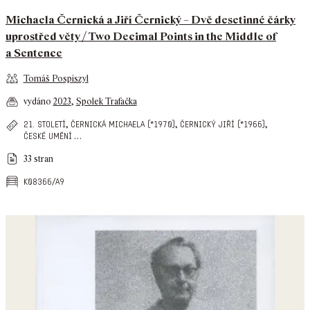
Michaela Černická a Jiří Černický – Dvě desetinné čárky
uprostřed věty / Two Decimal Points in the Middle of
a Sentence
Tomáš Pospiszyl
vydáno
2023
,
Spolek Trafačka
,
,
,
21. století
černická michaela (*1970)
černický jiří (*1966)
…
české umění
33 stran
k08366/a9