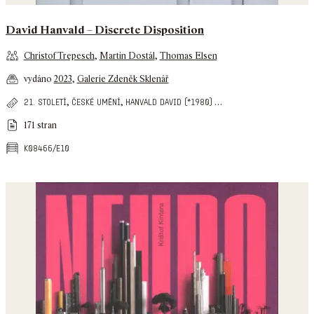
David Hanvald – Discrete Disposition
Christof Trepesch
,
Martin Dostál
,
Thomas Elsen
vydáno
2023
,
Galerie Zdeněk Sklenář
,
,
…
21. století
české umění
hanvald david (*1980)
171 stran
k08466/e10