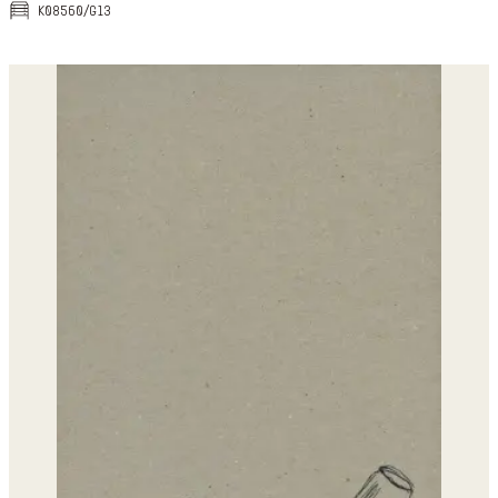
k08560/g13