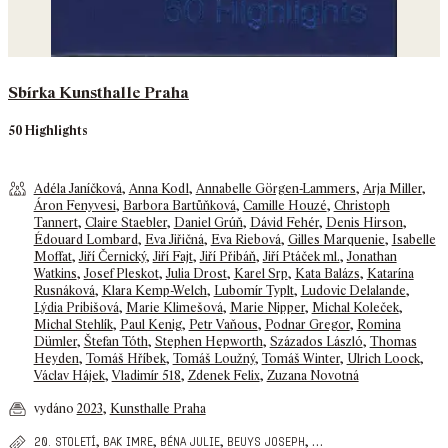
Sbírka Kunsthalle Praha
50 Highlights
Adéla Janíčková
,
Anna Kodl
,
Annabelle Görgen-Lammers
,
Arja Miller
,
Áron Fenyvesi
,
Barbora Bartůňková
,
Camille Houzé
,
Christoph
Tannert
,
Claire Staebler
,
Daniel Grúň
,
Dávid Fehér
,
Denis Hirson
,
Édouard Lombard
,
Eva Jiřičná
,
Eva Riebová
,
Gilles Marquenie
,
Isabelle
Moffat
,
Jiří Černický
,
Jiří Fajt
,
Jiří Přibáň
,
Jiří Ptáček ml.
,
Jonathan
Watkins
,
Josef Pleskot
,
Julia Drost
,
Karel Srp
,
Kata Balázs
,
Katarína
Rusnáková
,
Klara Kemp-Welch
,
Lubomír Typlt
,
Ludovic Delalande
,
Lýdia Pribišová
,
Marie Klimešová
,
Marie Nipper
,
Michal Koleček
,
Michal Stehlík
,
Paul Kenig
,
Petr Vaňous
,
Podnar Gregor
,
Romina
Dümler
,
Štefan Tóth
,
Stephen Hepworth
,
Százados László
,
Thomas
Heyden
,
Tomáš Hříbek
,
Tomáš Loužný
,
Tomáš Winter
,
Ulrich Loock
,
Václav Hájek
,
Vladimír 518
,
Zdenek Felix
,
Zuzana Novotná
vydáno
2023
,
Kunsthalle Praha
,
,
,
,
…
20. století
bak imre
béna julie
beuys joseph