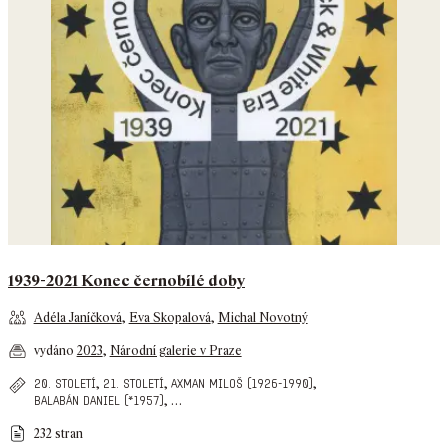
1939-2021 Konec černobílé doby
Adéla Janíčková
,
Eva Skopalová
,
Michal Novotný
vydáno
2023
,
Národní galerie v Praze
,
,
,
20. století
21. století
axman miloš (1926-1990)
,
…
balabán daniel (*1957)
232 stran