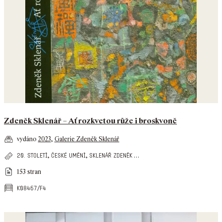
Zdeněk Sklenář – Ať rozkvetou růže i broskvoně
vydáno
2023
,
Galerie Zdeněk Sklenář
,
,
…
20. století
české umění
sklenář zdeněk
153 stran
k08467/f4