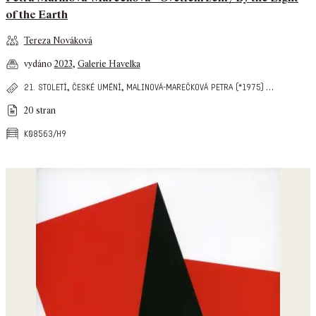
of the Earth
Tereza Nováková
vydáno
2023
,
Galerie Havelka
,
,
…
21. století
české umění
malinová-marečková petra (*1975)
20 stran
k08563/h9