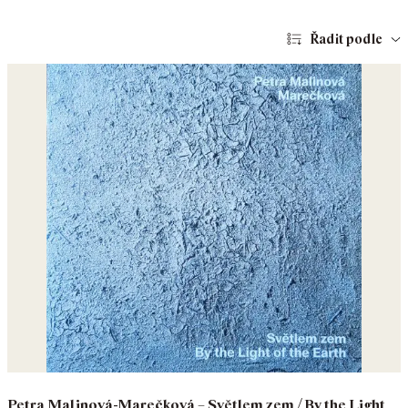
Řadit podle
Petra Malinová-Marečková – Světlem zem / By the Light