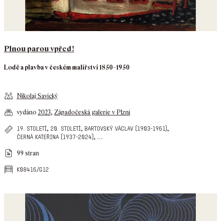
Plnou parou vpřed!
Lodě a plavba v českém malířství 1850–1950
Nikolaj Savický
vydáno
2023
,
Západočeská galerie v Plzni
,
,
,
19. století
20. století
bartovský václav (1903-1961)
,
…
černá kateřina (1937-2024)
99 stran
k08416/g12