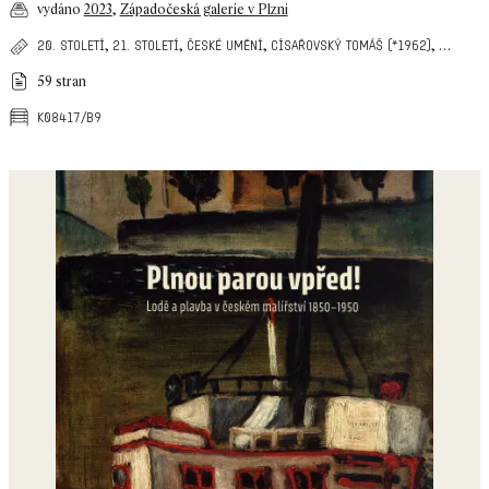
vydáno
2023
,
Západočeská galerie v Plzni
,
,
,
,
…
20. století
21. století
české umění
císařovský tomáš (*1962)
59 stran
k08417/b9