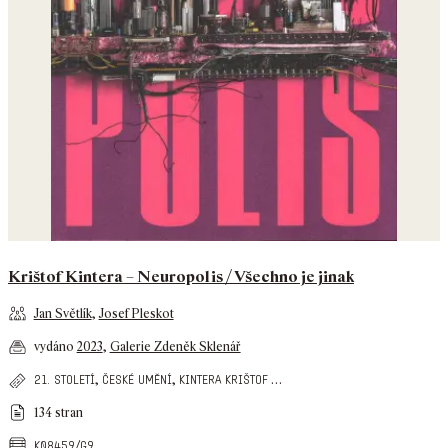
Krištof Kintera – Neuropolis / Všechno je jinak
Jan Světlík
,
Josef Pleskot
vydáno
2023
,
Galerie Zdeněk Sklenář
,
,
…
21. století
české umění
kintera krištof
134 stran
k08459/g9