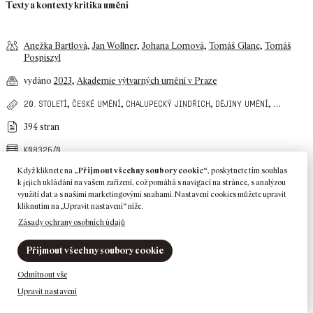
Texty a kontexty kritika umění
Anežka Bartlová
,
Jan Wollner
,
Johana Lomová
,
Tomáš Glanc
,
Tomáš
Pospiszyl
vydáno
2023
,
Akademie výtvarných umění v Praze
,
,
,
,
…
20. století
české umění
chalupecký jindřich
dějiny umění
394 stran
k08326/0
Když kliknete na
„Přijmout všechny soubory cookie“
, poskytnete tím souhlas
k jejich ukládání na vašem zařízení, což pomáhá s navigací na stránce, s analýzou
využití dat a s našimi marketingovými snahami. Nastavení cookies můžete upravit
kliknutím na „Upravit nastavení“ níže.
Zásady ochrany osobních údajů
Přijmout všechny soubory cookie
Odmítnout vše
Upravit nastavení