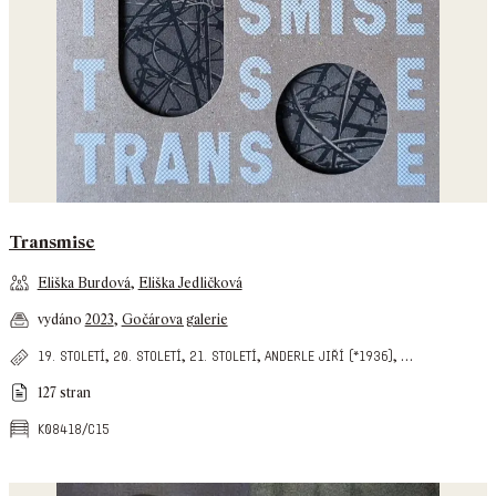
Transmise
Eliška Burdová
,
Eliška Jedličková
vydáno
2023
,
Gočárova galerie
,
,
,
,
…
19. století
20. století
21. století
anderle jiří (*1936)
127 stran
k08418/c15