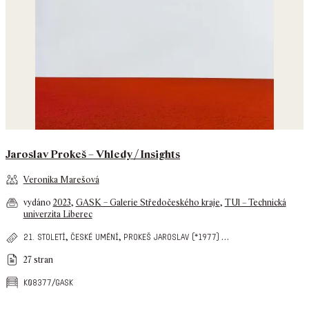
Jaroslav Prokeš – Vhledy / Insights
Veronika Marešová
vydáno
2023
,
GASK – Galerie Středočeského kraje
,
TUl – Technická
univerzita Liberec
,
,
…
21. století
české umění
prokeš jaroslav (*1977)
27 stran
k08377/gask