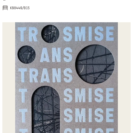
k08440/b15