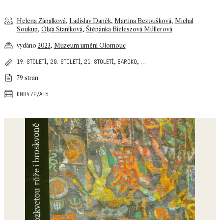
Helena Zápalková
,
Ladislav Daněk
,
Martina Bezoušková
,
Michal
Soukup
,
Olga Staníková
,
Štěpánka Bieleszová Müllerová
vydáno
2023
,
Muzeum umění Olomouc
,
,
,
,
…
19. století
20. století
21. století
baroko
79 stran
k08472/a15