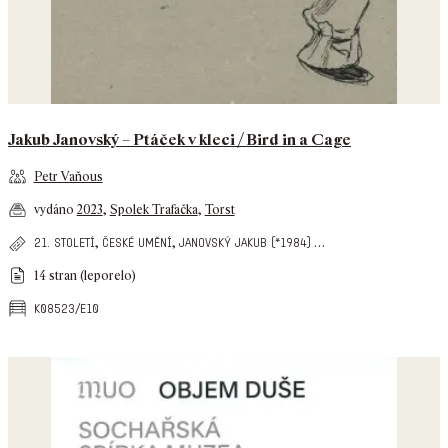
Jakub Janovský – Ptáček v kleci / Bird in a Cage
Petr Vaňous
vydáno
2023
,
Spolek Trafačka
,
Torst
,
,
…
21. století
české umění
janovský jakub (*1984)
14 stran (leporelo)
k08523/e10