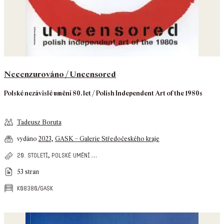
Necenzurováno / Uncensored
Polské nezávislé umění 80. let / Polish Independent Art of the 1980s
Tadeusz Boruta
vydáno
2023
,
GASK – Galerie Středočeského kraje
,
…
20. století
polské umění
53 stran
k08380/gask