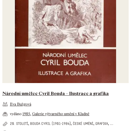
Národní umělec Cyril Bouda – Ilustrace a grafika
Eva Bužgová
vydáno
1985
,
Galerie výtvarného umění v Kladně
,
,
,
,
…
20. století
bouda cyril (1901-1984)
české umění
grafika