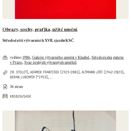
Obrazy, sochy, grafika, užité umění
Středočeští výtvarníci k XVII. sjezdu KSČ
vydáno
1986
,
Galerie výtvarného umění v Kladně
,
Středočeská galerie
v Praze
,
Svaz českých výtvarných umělců
,
,
,
20. století
adámek františek (1923-2001)
altmann jiří (1942-2023)
,
…
beran lubomír (*1953)
36 stran
k05028/gask