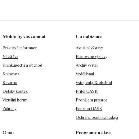
Mohlo by vás zajímat
Co nabízíme
Praktické informace
Aktuální výstavy
Návštěva
Plánované výstavy
Knihkupectví a obchod
Archiv výstav
Knihovna
Vzdělávání
Kavárna
Vstupenky & obchod
Dětský koutek
Přítel GASK
Vizuální herny
Pronájem prostor
Zahrady
Penzion GASK
Ochrana osobních údajů
O nás
Programy a akce