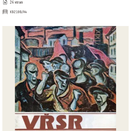
24 stran
k02180/a4