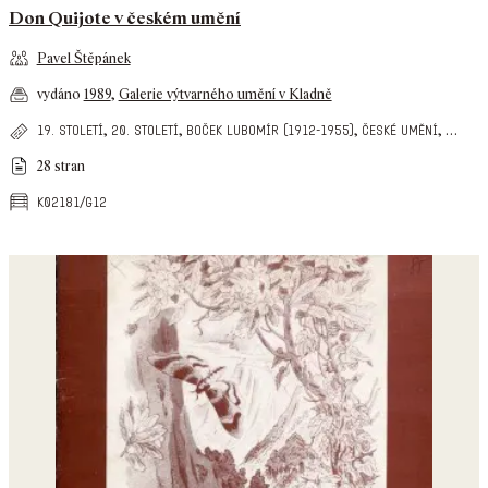
Don Quijote v českém umění
Pavel Štěpánek
vydáno
1989
,
Galerie výtvarného umění v Kladně
,
,
,
,
…
19. století
20. století
boček lubomír (1912-1955)
české umění
28 stran
k02181/g12