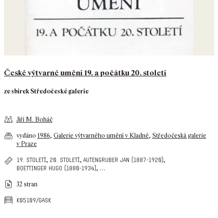
České výtvarné umění 19. a počátku 20. století
ze sbírek Středočeské galerie
Jiří M. Boháč
vydáno
1986
,
Galerie výtvarného umění v Kladně
,
Středočeská galerie
v Praze
,
,
,
19. století
20. století
autengruber jan (1887-1920)
,
…
boettinger hugo (1880-1934)
32 stran
k05109/gask