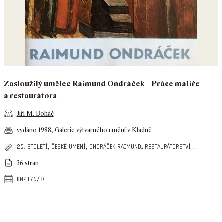
Zasloužilý umělec Raimund Ondráček – Práce malíře
a restaurátora
Jiří M. Boháč
vydáno
1988
,
Galerie výtvarného umění v Kladně
,
,
,
…
20. století
české umění
ondráček raimund
restaurátorství
36 stran
k02170/b4