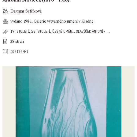
Dagmar Šefčíková
vydáno
1986
,
Galerie výtvarného umění v Kladně
,
,
,
…
19. století
20. století
české umění
slavíček antonín
28 stran
k02172/h1