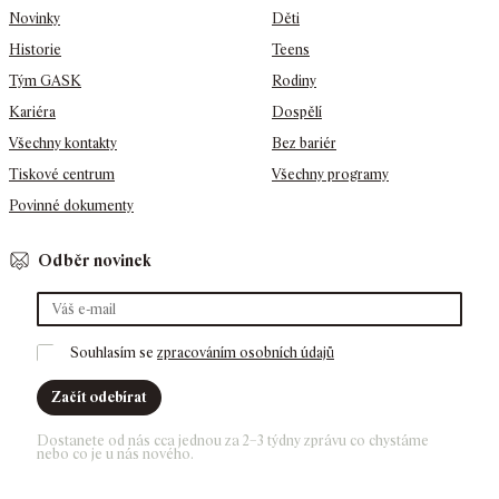
Novinky
Děti
Historie
Teens
Tým GASK
Rodiny
Kariéra
Dospělí
Všechny kontakty
Bez bariér
Tiskové centrum
Všechny programy
Povinné dokumenty
Odběr novinek
Souhlasím se 
zpracováním osobních údajů
Začít odebírat
Dostanete od nás cca jednou za 2–3 týdny zprávu co chystáme 
nebo co je u nás nového. 