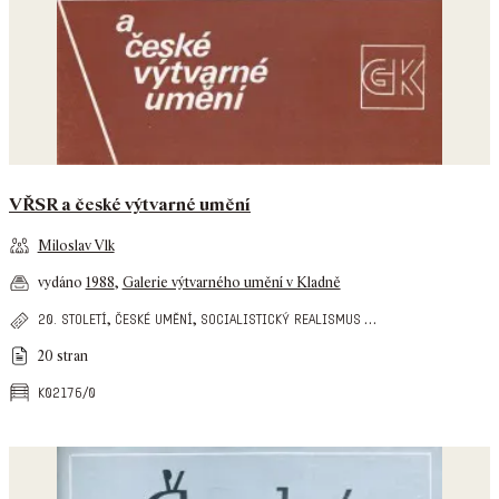
VŘSR a české výtvarné umění
Miloslav Vlk
vydáno
1988
,
Galerie výtvarného umění v Kladně
,
,
…
20. století
české umění
socialistický realismus
20 stran
k02176/0