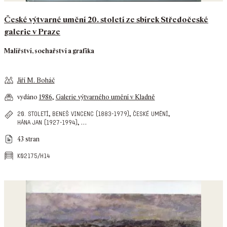
České výtvarné umění 20. století ze sbírek Středočeské
galerie v Praze
Malířství, sochařství a grafika
Jiří M. Boháč
vydáno
1986
,
Galerie výtvarného umění v Kladně
,
,
,
20. století
beneš vincenc (1883-1979)
české umění
,
…
hána jan (1927-1994)
43 stran
k02175/h14