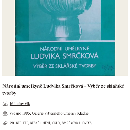
Národní umělkyně Ludvika Smrčková – Výběr ze sklářské
tvorby
Miloslav Vlk
vydáno
1985
,
Galerie výtvarného umění v Kladně
,
,
,
,
…
20. století
české umění
sklo
smrčková ludvika