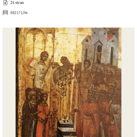
24 stran
k02171/a4