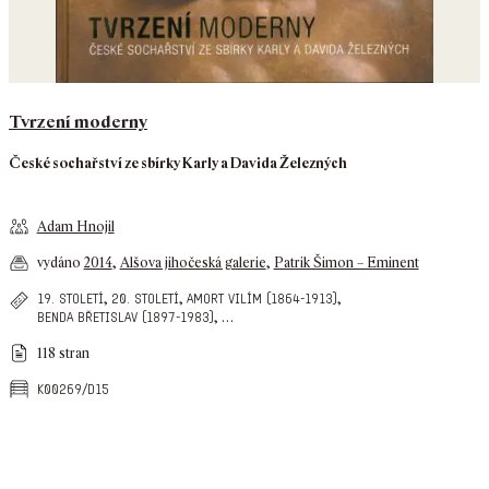
Tvrzení moderny
České sochařství ze sbírky Karly a Davida Železných
Adam Hnojil
vydáno
2014
,
Alšova jihočeská galerie
,
Patrik Šimon – Eminent
,
,
,
19. století
20. století
amort vilím (1864-1913)
,
…
benda břetislav (1897-1983)
118 stran
k00269/d15