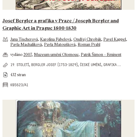
Josef Bergler a grafika v Praze / Joseph Bergler and
Graphic Art in Prague 1800-1830
Jana Tischerová
,
Karolína Fabelová
,
Ondřej Chrobák
,
Pavel Kappel
,
Pavla Machalíková
,
Pavla Matoušková
,
Roman Prahl
vydáno
2007
,
Muzeum umění Olomouc
,
Patrik Šimon – Eminent
,
,
,
…
19. století
bergler josef (1753-1829)
české umění
grafika
432 stran
k05623/a1