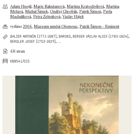
Adam Hnojil
,
Marie Rakušanová
,
Martina Kratochvílová
,
Martina
Mrňavá
,
Michal Šimek
,
Ondřej Chrobák
,
Patrik Šimon
,
Pavla
Machalíková
,
Petra Zelenková
,
Václav Hájek
vydáno
2004
,
Muzeum umění Olomouc
,
Patrik Šimon – Eminent
,
,
,
balzer antonín (1771-1807)
baroko
berger václav alois (1783-1824)
,
…
bergler josef (1753-1829)
431 stran
k00541/d15