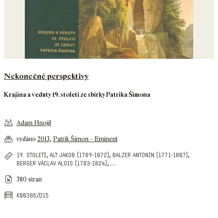
Nekonečné perspektivy
Krajina a veduty 19. století ze sbírky Patrika Šimona
Adam Hnojil
vydáno
2013
,
Patrik Šimon – Eminent
,
,
,
19. století
alt jakob (1789-1872)
balzer antonín (1771-1807)
,
…
berger václav alois (1783-1824)
380 stran
k00386/d15