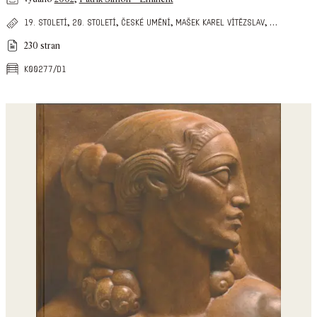
,
,
,
,
…
19. století
20. století
české umění
mašek karel vítězslav
230 stran
k00277/d1