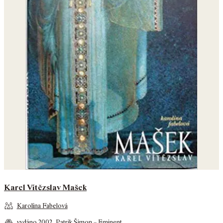
Karel Vítězslav Mašek
Karolína Fabelová
vydáno
2002
,
Patrik Šimon – Eminent