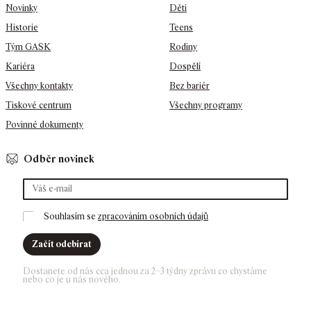
Novinky
Děti
Historie
Teens
Tým GASK
Rodiny
Kariéra
Dospělí
Všechny kontakty
Bez bariér
Tiskové centrum
Všechny programy
Povinné dokumenty
Odběr novinek
Souhlasím se 
zpracováním osobních údajů
Začít odebírat
Dostanete od nás cca jednou za 2–3 týdny zprávu co chystáme 
nebo co je u nás nového. 