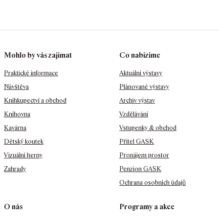
Mohlo by vás zajímat
Co nabízíme
Praktické informace
Aktuální výstavy
Návštěva
Plánované výstavy
Knihkupectví a obchod
Archiv výstav
Knihovna
Vzdělávání
Kavárna
Vstupenky & obchod
Dětský koutek
Přítel GASK
Vizuální herny
Pronájem prostor
Zahrady
Penzion GASK
Ochrana osobních údajů
O nás
Programy a akce