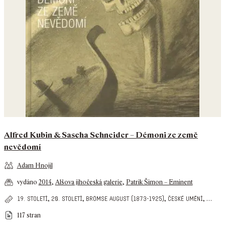
Alfred Kubin & Sascha Schneider – Démoni ze země
nevědomí
Adam Hnojil
vydáno
2014
,
Alšova jihočeská galerie
,
Patrik Šimon – Eminent
,
,
,
,
…
19. století
20. století
brömse august (1873-1925)
české umění
117 stran