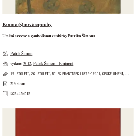
Konec (s)nové epochy
Umění secese a symbolismu ze sbírky Patrika Šimona
Patrik Šimon
vydáno
2012
,
Patrik Šimon – Eminent
,
,
,
,
…
19. století
20. století
bílek františek (1872-1941)
české umění
215 stran
k05440/d15