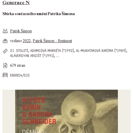
Generace N
Sbírka současného umění Patrika Šimona
Patrik Šimon
vydáno
2022
,
Patrik Šimon – Eminent
,
,
,
21. století
adamcová markéta (*1992)
al-mukhtarová karíma (*1989)
,
…
alaverdyan argišt (*1991)
679 stran
k08054/d15