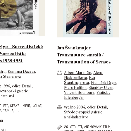
ige – Surrealistické
Jan Švankmajer –
 Surrealistic
Transmutace smyslů /
s 1935-1951
Transmutation of Senses
 Srp
,
Rumjana Dačeva
,
Albert Marenčin
,
Alena
a Steinerová
Nádvorníková
,
Eva
Švankmajerová
,
František Dryje
,
no
1994
,
edice Detail
,
Marc Holthof
,
Stanislav Ulver
,
oevropská galerie
Vincent Bounoure
,
Vratislav
adatelství
Effenberger
,
,
,
oletí
české umění
koláž
vydáno
2004
,
edice Detail
,
,
…
alismus
Středoevropská galerie
a nakladatelství
an
,
,
20. století
animovaný film
9/h3