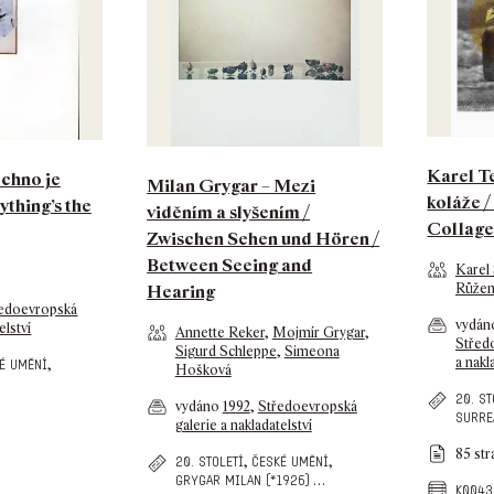
Karel Te
echno je
Milan Grygar – Mezi
koláže /
rything’s the
viděním a slyšením /
Collage
Zwischen Sehen und Hören /
Between Seeing and
Karel
Růžen
Hearing
edoevropská
vydá
elství
Annette Reker
,
Mojmír Grygar
,
Střed
Sigurd Schleppe
,
Simeona
a nakl
,
é umění
Hošková
20. st
vydáno
1992
,
Středoevropská
surre
galerie a nakladatelství
85 str
,
,
20. století
české umění
…
grygar milan (*1926)
k0043