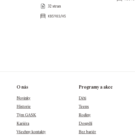
32 stran
k05983/h5
O nás
Programy a akce
Novinky
Děti
Historie
Teens
Tým GASK
Rodiny
Kariéra
Dospělí
Všechny kontakty
Bez bariér