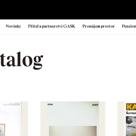
Novinky
Přítel a partnerství GASK
Pronájem prostor
Penzio
talog