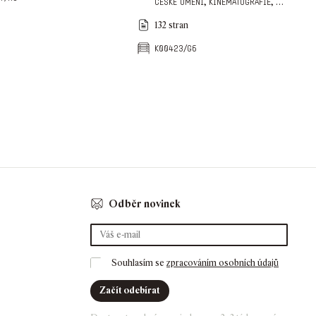
,
,
…
české umění
kinematografie
132 stran
k00423/g6
Odběr novinek
Souhlasím se 
zpracováním osobních údajů
Začít odebírat