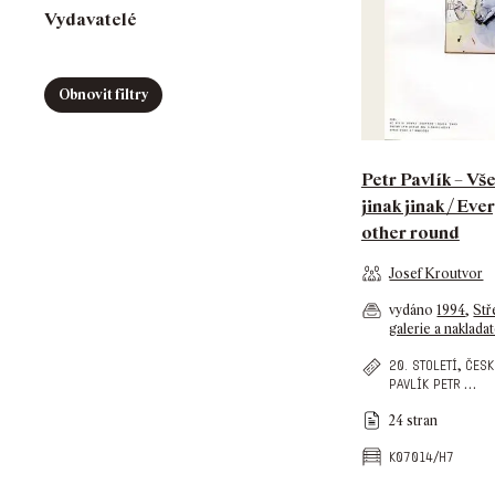
Vydavatelé
Obnovit filtry
Petr Pavlík – Vš
jinak jinak / Eve
other round
Josef Kroutvor
vydáno
1994
,
Stř
galerie a nakladat
,
20. století
česk
…
pavlík petr
24 stran
k07014/h7