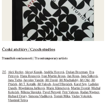
České ateliéry / Czech studios
71 umělců současnosti / 71 contemporary artists
Aleš Rezler
,
Alexej Kusák
,
Anděla Horová
,
Dušan Brozman
,
Eva
Petrová
,
Hana Rousová
,
Ivan Martin Jirous
,
Jan Rous
,
Jana Šálková
,
Jana Tichá
,
Jaroslav Vančát
,
Jiří David
,
Jiří Machalický
,
Jiří Olič
,
Jiří
Ptáček
,
Jiří T. Kotalík
,
Jiří Valoch
,
Josef Hlaváček
,
Karel Srp
,
Ladislav
Daněk
,
Magdalena Juříková
,
Marie Klimešová
,
Martin Dostál
,
Michal
Koleček
,
Milena Slavická
,
Pavel Netopil
,
Petr Vaňous
,
Radan Wagner
,
Richard Drury
,
Simona Vladíková
,
Tomáš Míka
,
Václav Vokolek
,
Vlastimil Tetiva