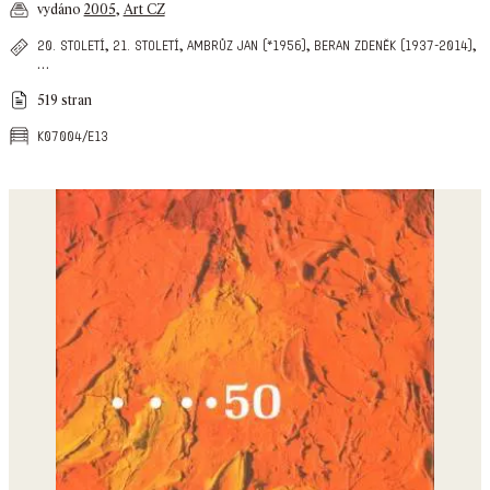
vydáno
2005
,
Art CZ
,
,
,
,
20. století
21. století
ambrůz jan (*1956)
beran zdeněk (1937-2014)
…
519 stran
k07004/e13