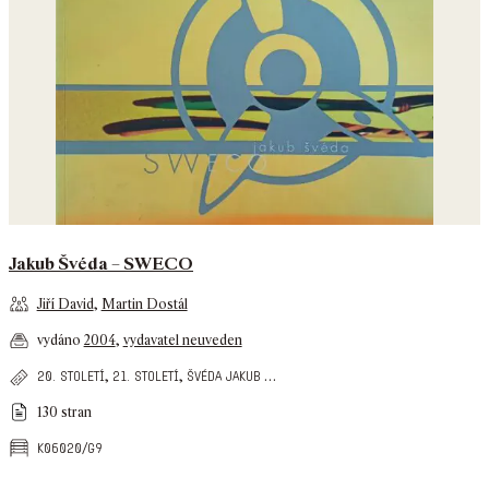
Jakub Švéda – SWECO
Jiří David
,
Martin Dostál
vydáno
2004
,
vydavatel neuveden
,
,
…
20. století
21. století
švéda jakub
130 stran
k06020/g9