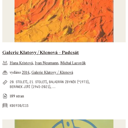
Galerie Klatovy / Klenová – Padesát
Hana Kristová
,
Ivan Neumann
,
Michal Lazorčík
vydáno
2014
,
Galerie Klatovy / Klenová
,
,
,
20. století
21. století
baladrán zbyněk (*1973)
,
…
beránek jiří (1945-2021)
189 stran
k06930/c15