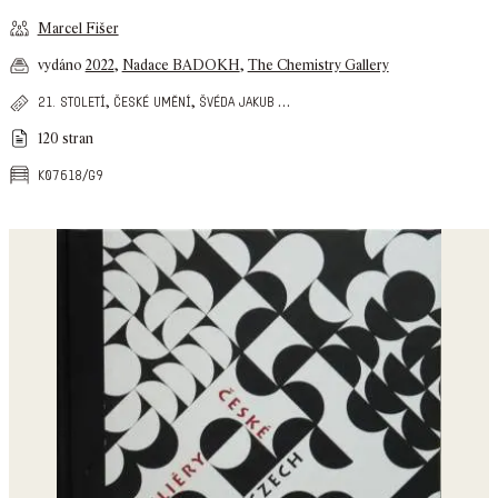
Marcel Fišer
vydáno
2022
,
Nadace BADOKH
,
The Chemistry Gallery
,
,
…
21. století
české umění
švéda jakub
120 stran
k07618/g9