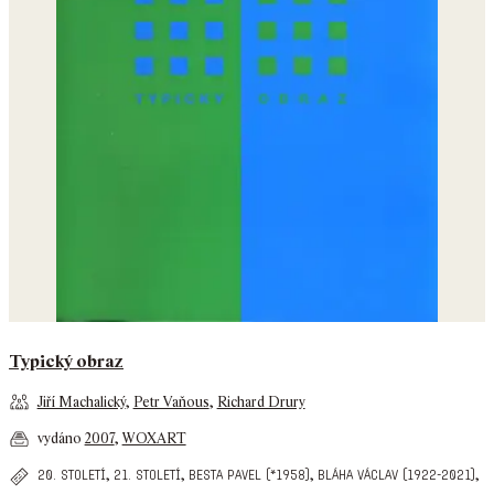
Typický obraz
Jiří Machalický
,
Petr Vaňous
,
Richard Drury
vydáno
2007
,
WOXART
,
,
,
,
20. století
21. století
besta pavel (*1958)
bláha václav (1922-2021)
…