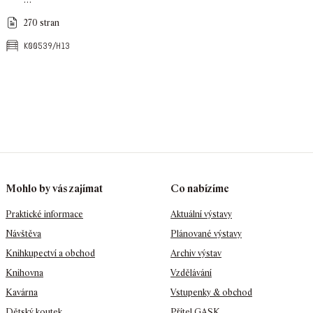
270 stran
k00539/h13
Mohlo by vás zajímat
Co nabízíme
Praktické informace
Aktuální výstavy
Návštěva
Plánované výstavy
Knihkupectví a obchod
Archiv výstav
Knihovna
Vzdělávání
Kavárna
Vstupenky & obchod
Dětský koutek
Přítel GASK