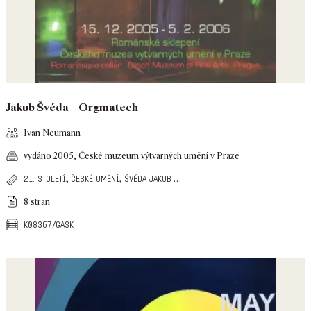
Jakub Švéda – Orgmatech
Ivan Neumann
vydáno
2005
,
České muzeum výtvarných umění v Praze
,
,
…
21. století
české umění
švéda jakub
8 stran
k08367/gask