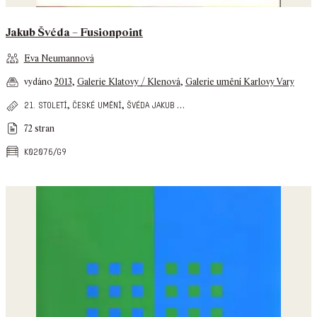
Jakub Švéda – Fusionpoint
Eva Neumannová
vydáno
2013
,
Galerie Klatovy / Klenová
,
Galerie umění Karlovy Vary
,
,
…
21. století
české umění
švéda jakub
72 stran
k02076/g9