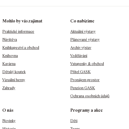
Mohlo by vás zajímat
Co nabízíme
Praktické informace
Aktuální výstavy
Návštěva
Plánované výstavy
Knihkupectví a obchod
Archiv výstav
Knihovna
Vzdělávání
Kavárna
Vstupenky & obchod
Dětský koutek
Přítel GASK
Vizuální herny
Pronájem prostor
Zahrady
Penzion GASK
Ochrana osobních údajů
O nás
Programy a akce
Novinky
Děti
Historie
Teens