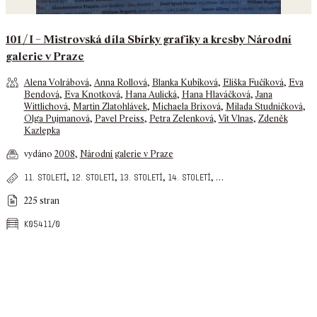
101 / I – Mistrovská díla Sbírky grafiky a kresby Národní
galerie v Praze
Alena Volrábová
,
Anna Rollová
,
Blanka Kubíková
,
Eliška Fučíková
,
Eva
Bendová
,
Eva Knotková
,
Hana Aulická
,
Hana Hlaváčková
,
Jana
Wittlichová
,
Martin Zlatohlávek
,
Michaela Brixová
,
Milada Studničková
,
Olga Pujmanová
,
Pavel Preiss
,
Petra Zelenková
,
Vít Vlnas
,
Zdeněk
Kazlepka
vydáno
2008
,
Národní galerie v Praze
,
,
,
,
…
11. století
12. století
13. století
14. století
225 stran
k05411/0