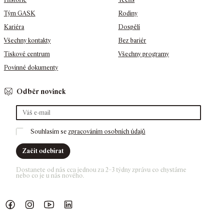
Tým GASK
Rodiny
Kariéra
Dospělí
Všechny kontakty
Bez bariér
Tiskové centrum
Všechny programy
Povinné dokumenty
Odběr novinek
Souhlasím se 
zpracováním osobních údajů
Začít odebírat
Dostanete od nás cca jednou za 2–3 týdny zprávu co chystáme 
nebo co je u nás nového. 
Náš Facebook
GASK Instagram
GASK YouTube kanál
GASK LinkedIn