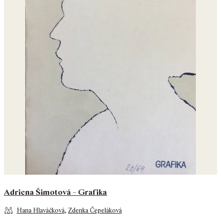
Adriena Šimotová – Grafika
Hana Hlaváčková
,
Zdenka Čepeláková