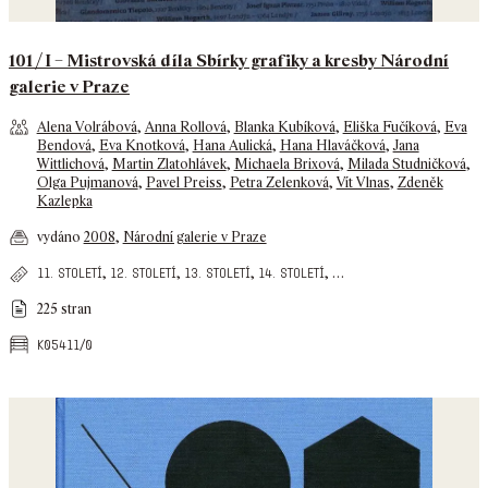
101 / I – Mistrovská díla Sbírky grafiky a kresby Národní
galerie v Praze
Alena Volrábová
,
Anna Rollová
,
Blanka Kubíková
,
Eliška Fučíková
,
Eva
Bendová
,
Eva Knotková
,
Hana Aulická
,
Hana Hlaváčková
,
Jana
Wittlichová
,
Martin Zlatohlávek
,
Michaela Brixová
,
Milada Studničková
,
Olga Pujmanová
,
Pavel Preiss
,
Petra Zelenková
,
Vít Vlnas
,
Zdeněk
Kazlepka
vydáno
2008
,
Národní galerie v Praze
,
,
,
,
…
11. století
12. století
13. století
14. století
225 stran
k05411/0