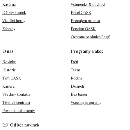
Kavárna
Vstupenky & obchod
Dětský koutek
Přítel GASK
Vizuální herny
Pronájem prostor
Zahrady
Penzion GASK
Ochrana osobních údajů
O nás
Programy a akce
Novinky
Děti
Historie
Teens
Tým GASK
Rodiny
Kariéra
Dospělí
Všechny kontakty
Bez bariér
Tiskové centrum
Všechny programy
Povinné dokumenty
Odběr novinek