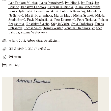
Ivan Prokop Muchka
,
Ivana Panochová
,
Ivo Hlobil
,
Ivo Purš
,
Jan
Chlíbec
,
Jaroslava Lencová
,
Kateřina Kubínová
,
Klára Benešovská
,
Lenka Bydžovská
,
Lenka Panušková
,
Lubomír Konečný
,
Mahulena
Nešlehová
,
Martin Krummholz
,
Martin Mádl
,
Michal Šroněk
,
Milada
Studničková
,
Pavla Machalíková
,
Petr Kratochvíl
,
Petra Trnková
,
Polana
Bregantová
,
Rostislav Švácha
,
Štěpán Vácha
,
Sylva Dobalová
,
Taťána
Petrasová
,
Tomáš Valeš
,
Tomáš Winter
,
Vendula Hnídková
,
Vojtěch
Lahoda
,
Zuzana Všetečková
vydáno
2017
,
Arbor vitae
,
Artefactum
,
…
české umění
dějiny umění
991 stran
k03541/e15