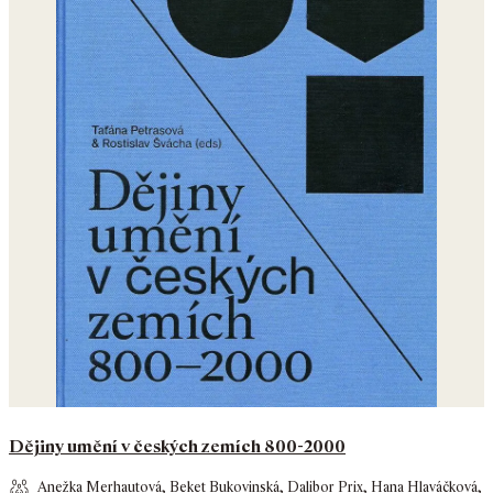
Dějiny umění v českých zemích 800-2000
Anežka Merhautová
,
Beket Bukovinská
,
Dalibor Prix
,
Hana Hlaváčková
,