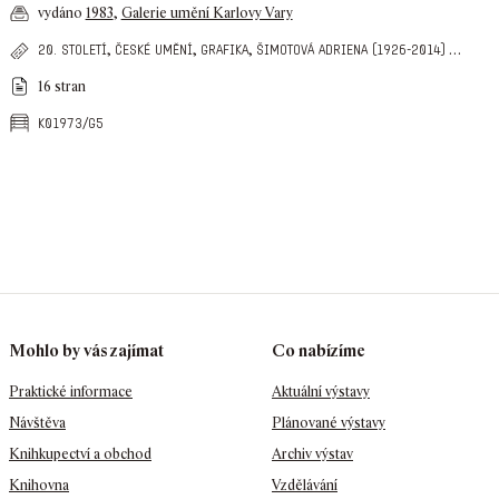
vydáno
1983
,
Galerie umění Karlovy Vary
,
,
,
…
20. století
české umění
grafika
šimotová adriena (1926-2014)
16 stran
k01973/g5
Mohlo by vás zajímat
Co nabízíme
Praktické informace
Aktuální výstavy
Návštěva
Plánované výstavy
Knihkupectví a obchod
Archiv výstav
Knihovna
Vzdělávání